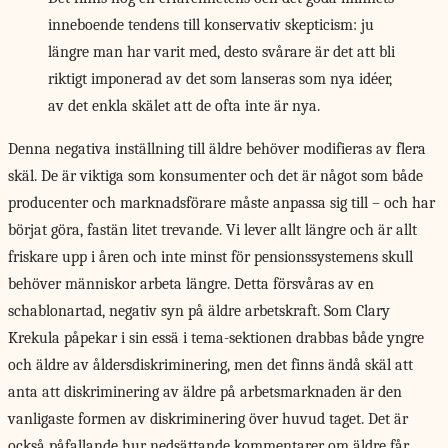
inneboende tendens till konservativ skepticism: ju
längre man har varit med, desto svårare är det att bli
riktigt imponerad av det som lanseras som nya idéer,
av det enkla skälet att de ofta inte är nya.
Denna negativa inställning
till äldre behöver modifieras av flera
skäl. De är viktiga som konsumenter och det är något som både
producenter och marknadsförare måste anpassa sig till – och har
börjat göra, fastän litet trevande. Vi lever allt längre och är allt
friskare upp i åren och inte minst för pensionssystemens skull
behöver människor arbeta längre. Detta försvåras av en
schablonartad, negativ syn på äldre arbetskraft. Som Clary
Krekula påpekar i sin essä i tema-sektionen drabbas både yngre
och äldre av åldersdiskriminering, men det finns ändå skäl att
anta att diskriminering av äldre på arbetsmarknaden är den
vanligaste formen av diskriminering över huvud taget. Det är
också påfallande hur nedsättande kommentarer om äldre får