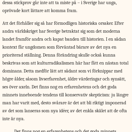
dessa stickprov går inte att ta miste på – i Sverige har unga,
oprövade kort lättare att komma fram.
Att det förhåller sig så har förmodligen historiska orsaker. Efter
andra världskriget har Sverige betraktat sig som det moderna
landet framför andra och kapat banden till historien. I en sådan
kontext får ungdomen som förväntad bärare av det nya en
prioriterad ställning. Denna förändring skulle också kunna
beskrivas som att kulturradikalismen här har fått en nästan total
dominans. Detta medför lätt att sådant som vi förknippar med
högre ålder, såsom livserfarenhet, äldre värderingar och synsätt,
ses över axeln. Det finns nog en erfarenhetens och det goda
minnets inneboende tendens till konservativ skepticism: ju längre
man har varit med, desto svårare är det att bli riktigt imponerad
av det som lanseras som nya idéer, av det enkla skälet att de ofta
inte är nya.
Det finns nog en erfarenhetens och det goda minnets