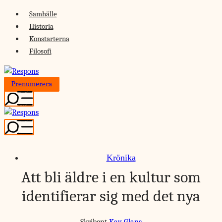
Skip
Samhälle
to
Historia
content
Konstarterna
Filosofi
Prenumerera
Krönika
Att bli äldre i en kultur som
identifierar sig med det nya