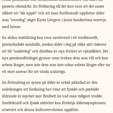
passera obemärkt. En förklaring till det kan vara att det anses
tillåtet att ”slå uppåt” och att man fortfarande uppfattar äldre
som ”overdog”, säger Karin Lövgren i Jenni Sandströms intervju
med henne.
En sådan inställning kan vara motiverad i ett traditionellt,
patriarkaliskt samhälle, medan äldre i dag på olika sätt riskerar
att bli ”underdog” och drabbas av nya former av ojämlikhet. Det
nya pensionsförslaget gynnar utan tvekan dem som vill och kan
arbeta längre, men inte dem som inte orkar arbeta längre eller tar
ett stort ansvar för att vårda anhöriga.
En förändring av synen på äldre är också påkallad av den
anledningen att forskning har visat att fysiskt och psykiskt
åldrande är mycket mer flexibelt än vad man tidigare trodde.
Intellektuell och fysisk aktivitet kan fördröja ålderssymptomen
avsevärt och denna kulturrevolution uppifrån