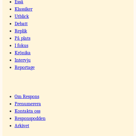
Essä
Klassiker
Utblick
Debatt
Replik
På plats
I fokus
Krönika
Intervju
Reportage
Om Respons
Prenumerera
Kontakta oss
Responspodden
Arkivet