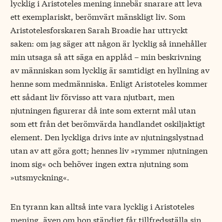
lycklig i Aristoteles mening innebär snarare att leva
ett exemplariskt, berömvärt mänskligt liv. Som
Aristotelesforskaren Sarah Broadie har uttryckt
saken: om jag säger att någon är lycklig så innehåller
min utsaga så att säga en applåd – min beskrivning
av människan som lycklig är samtidigt en hyllning av
henne som medmänniska. Enligt Aristoteles kommer
ett sådant liv förvisso att vara njutbart, men
njutningen figurerar då inte som externt mål utan
som ett från det berömvärda handlandet oskiljaktigt
element. Den lyckliga drivs inte av njutningslystnad
utan av att göra gott; hennes liv »rymmer njutningen
inom sig« och behöver ingen extra njutning som
»utsmyckning«.
En tyrann kan alltså inte vara lycklig i Aristoteles
mening, även om hon ständigt får tillfredsställa sin