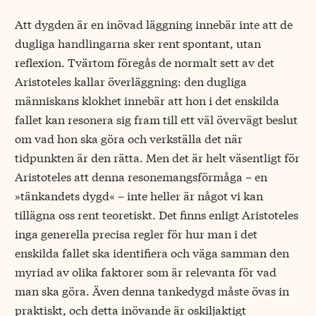
Att dygden är en inövad läggning innebär inte att de
dugliga handlingarna sker rent spontant, utan
reflexion. Tvärtom föregås de normalt sett av det
Aristoteles kallar överläggning: den dugliga
människans klokhet innebär att hon i det enskilda
fallet kan resonera sig fram till ett väl övervägt beslut
om vad hon ska göra och verkställa det när
tidpunkten är den rätta. Men det är helt väsentligt för
Aristoteles att denna resonemangsförmåga – en
»tänkandets dygd« – inte heller är något vi kan
tillägna oss rent teoretiskt. Det finns enligt Aristoteles
inga generella precisa regler för hur man i det
enskilda fallet ska identifiera och väga samman den
myriad av olika faktorer som är relevanta för vad
man ska göra. Även denna tankedygd måste övas in
praktiskt, och detta inövande är oskiljaktigt