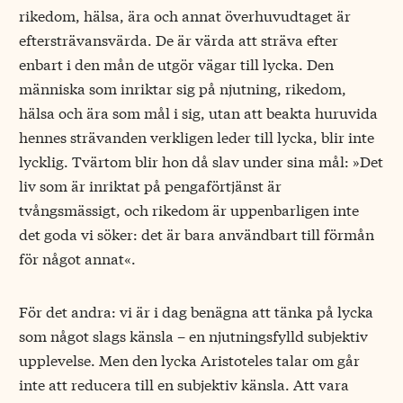
rikedom, hälsa, ära och annat överhuvudtaget är
eftersträvansvärda. De är värda att sträva efter
enbart i den mån de utgör vägar till lycka. Den
människa som inriktar sig på njutning, rikedom,
hälsa och ära som mål i sig, utan att beakta huruvida
hennes strävanden verkligen leder till lycka, blir inte
lycklig. Tvärtom blir hon då slav under sina mål: »Det
liv som är inriktat på pengaförtjänst är
tvångsmässigt, och rikedom är uppenbarligen inte
det goda vi söker: det är bara användbart till förmån
för något annat«.
För det andra: vi är i dag benägna att tänka på lycka
som något slags känsla – en njutningsfylld subjektiv
upplevelse. Men den lycka Aristoteles talar om går
inte att reducera till en subjektiv känsla. Att vara