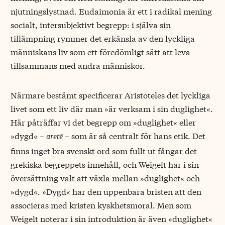
njutningslystnad. Eudaimonia är ett i radikal mening
socialt, intersubjektivt begrepp: i själva sin
tillämpning rymmer det erkänsla av den lyckliga
människans liv som ett föredömligt sätt att leva
tillsammans med andra människor.
Närmare bestämt specificerar Aristoteles det lyckliga
livet som ett liv där man »är verksam i sin duglighet«.
Här påträffar vi det begrepp om »duglighet« eller
»dygd« –
– som är så centralt för hans etik. Det
aretē
finns inget bra svenskt ord som fullt ut fångar det
grekiska begreppets innehåll, och Weigelt har i sin
översättning valt att växla mellan »duglighet« och
»dygd«. »Dygd« har den uppenbara bristen att den
associeras med kristen kyskhetsmoral. Men som
Weigelt noterar i sin introduktion är även »duglighet«