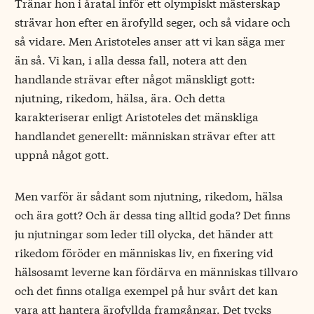
Tränar hon i åratal inför ett olympiskt mästerskap
strävar hon efter en ärofylld seger, och så vidare och
så vidare. Men Aristoteles anser att vi kan säga mer
än så. Vi kan, i alla dessa fall, notera att den
handlande strävar efter något mänskligt gott:
njutning, rikedom, hälsa, ära. Och detta
karakteriserar enligt Aristoteles det mänskliga
handlandet generellt: människan strävar efter att
uppnå något gott.
Men varför är sådant som njutning, rikedom, hälsa
och ära gott? Och är dessa ting alltid goda? Det finns
ju njutningar som leder till olycka, det händer att
rikedom föröder en människas liv, en fixering vid
hälsosamt leverne kan fördärva en människas tillvaro
och det finns otaliga exempel på hur svårt det kan
vara att hantera ärofyllda framgångar. Det tycks