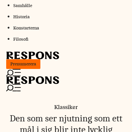
Skip
Samhälle
to
Historia
content
Konstarterna
Filosofi
Prenumerera
Klassiker
Den som ser njutning som ett
mål i sig blir inte lycklig