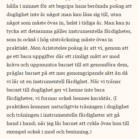
hålla i minnet för att begripa hans berömda poäng att
duglighet inte är något man kan läsa sig till, utan
något som måste övas in, helst i tidiga år. Man kan ju
tycka att detsamma gäller instrumentella färdigheter,
som ju också i hög utsträckning måste övas in
praktiskt. Men Aristoteles poäng är att vi, genom att
ge ett barn uppgifter där ett rimligt mått av mod
krävs och uppmuntra barnet till att genomföra dem,
präglar barnet på ett mer genomgripande sätt än då
vi lär ut en instrumentell färdighet. När vi tränar
barnet till duglighet ger vi henne inte bara
färdigheter, vi formar också hennes karaktär. (I
praktiken kommer naturligtvis träningen i duglighet
och träningen i instrumentella färdigheter att gå
hand i hand; när jag lär barnet att cykla övas hon till
exempel också i mod och besinning.)