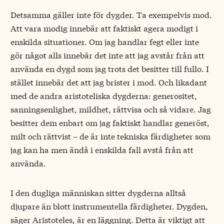
Detsamma gäller inte för dygder. Ta exempelvis mod.
Att vara modig innebär att faktiskt agera modigt i
enskilda situationer. Om jag handlar fegt eller inte
gör något alls innebär det inte att jag avstår från att
använda en dygd som jag trots det besitter till fullo. I
stället innebär det att jag brister i mod. Och likadant
med de andra aristoteliska dygderna: generositet,
sanningsenlighet, mildhet, rättvisa och så vidare. Jag
besitter dem enbart om jag faktiskt handlar generöst,
milt och rättvist – de är inte tekniska färdigheter som
jag kan ha men ändå i enskilda fall avstå från att
använda.
I den dugliga människan sitter dygderna alltså
djupare än blott instrumentella färdigheter. Dygden,
säger Aristoteles, är en läggning. Detta är viktigt att