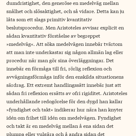
dumdristighet, den generöse en medelväg mellan
snålhet och slösaktighet, och så vidare. Detta kan ju
låta som ett slags primitiv kvantitativ
beslutsprocedur. Men Aristoteles avvisar explicit en
sådan kvantitativ förståelse av begreppet
»medelväg«. Att söka medelvägen innebär tvärtom
att man inte underkastar sig någon allmän lag eller
procedur när man gör sina överläggningar. Det
innebär en förmåga till fri, rörlig reflexion och
avvägningsförmåga inför den enskilda situationens
särdrag. Ett extremt handlingssätt innebär just att
sådan fri reflexion ersätts av ofri rigiditet. Aristoteles
underhållande redogörelse för den dygd han kallar
»fyndighet och takt« indikerar hur nära han knyter
idén om frihet till idén om medelvägen. Fyndighet
och takt är en medelväg mellan å ena sidan det
plumpa eller vulgära och å andra sidan det