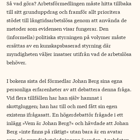
Så vad göra? Arbetsförmedlingen måste hitta tillbaka
till sitt grunduppdrag och framför allt prioritera
stödet till långtidsarbetslösa genom att använda de
metoder som evidensen visar fungerar. Den
(informella) politiska styrningen på volymer måste
ersättas av en kunskapsbaserad styrning där
myndigheten väljer insatser utifrån vad de arbetslösa
behöver.
I bokens sista del förmedlar Johan Berg sina egna
personliga erfarenheter av att debattera denna fråga.
Vid flera tillfällen har han själv hamnat i
skottgluggen; han har till och med fått sin egen
existens ifrågasatt. En högerdebattör frågade i ett
inlägg »Vem är Johan Berg?« och hävdade att Johan
Berg »inte finns på riktigt« utan bara är en avatar
som går myndighetsledningens ärenden. Anekdoten