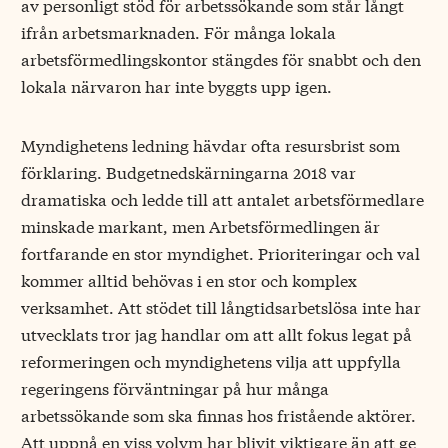
av personligt stöd för arbetssökande som står långt
ifrån arbetsmarknaden. För många lokala
arbetsförmedlingskontor stängdes för snabbt och den
lokala närvaron har inte byggts upp igen.
Myndighetens ledning hävdar ofta resursbrist som
förklaring. Budgetnedskärningarna 2018 var
dramatiska och ledde till att antalet arbetsförmedlare
minskade markant, men Arbetsförmedlingen är
fortfarande en stor myndighet. Prioriteringar och val
kommer alltid behövas i en stor och komplex
verksamhet. Att stödet till långtidsarbetslösa inte har
utvecklats tror jag handlar om att allt fokus legat på
reformeringen och myndighetens vilja att uppfylla
regeringens förväntningar på hur många
arbetssökande som ska finnas hos fristående aktörer.
Att uppnå en viss volym har blivit viktigare än att ge