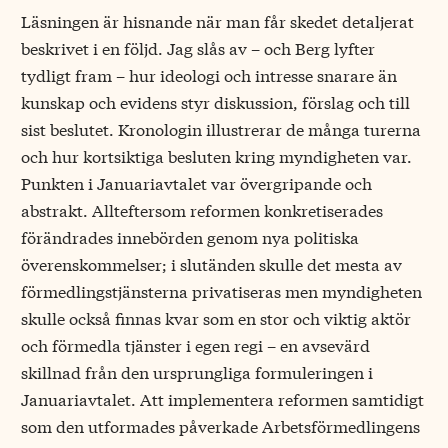
Läsningen är hisnande när man får skedet detaljerat
beskrivet i en följd. Jag slås av – och Berg lyfter
tydligt fram – hur ideologi och intresse snarare än
kunskap och evidens styr diskussion, förslag och till
sist beslutet. Kronologin illustrerar de många turerna
och hur kortsiktiga besluten kring myndigheten var.
Punkten i Januariavtalet var övergripande och
abstrakt. Allteftersom reformen konkretiserades
förändrades innebörden genom nya politiska
överenskommelser; i slutänden skulle det mesta av
förmedlingstjänsterna privatiseras men myndigheten
skulle också finnas kvar som en stor och viktig aktör
och förmedla tjänster i egen regi – en avsevärd
skillnad från den ursprungliga formuleringen i
Januariavtalet. Att implementera reformen samtidigt
som den utformades påverkade Arbetsförmedlingens