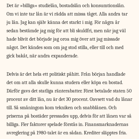
Det är »billiga« studielån, bostadslån och konsumtionslån.
Om vi inte tar lån är vi rädda att missa tåget. Alla andra tar
ju lån. Jag kan själv känna det starkt i mig. För några år
sedan bestämde jag mig för att bli skuldfri, men när jag väl
hade blivit det började jag oroa mig över att jag missade
något. Det kändes som om jag stod stilla, eller till och med
gick bakåt, när andra expanderade.
Delvis är det hela ett politiskt påhitt. Från början handlade
det om att alla skulle kunna studera eller köpa en bostad.
Därför gavs det statliga ränterabatter. Först betalade staten 50
procent av ditt lån, nu är det 30 procent. Oavsett vad du lånar
till. Så småningom kom tekniken och snabblånen. Och
priserna på bostäder pressades upp, delvis för att lånen var så
billiga. Fler faktorer spelade förstås in. Finansmarknadernas
avreglering på 1980-talet är en sådan. Krediter släpptes fria.