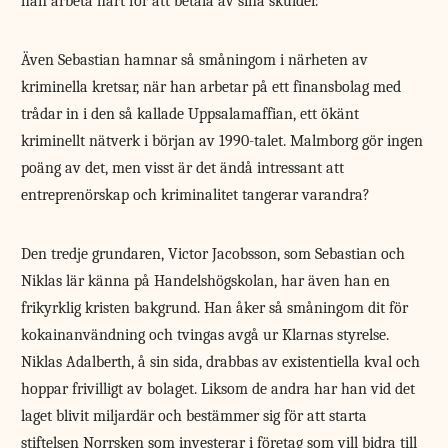
han arbeta hårt för att betala av sina skulder.
Även Sebastian hamnar så småningom i närheten av
kriminella kretsar, när han arbetar på ett finansbolag med
trådar in i den så kallade Uppsalamaffian, ett ökänt
kriminellt nätverk i början av 1990-talet. Malmborg gör ingen
poäng av det, men visst är det ändå intressant att
entreprenörskap och kriminalitet tangerar varandra?
Den tredje grundaren, Victor Jacobsson, som Sebastian och
Niklas lär känna på Handelshögskolan, har även han en
frikyrklig kristen bakgrund. Han åker så småningom dit för
kokainanvändning och tvingas avgå ur Klarnas styrelse.
Niklas Adalberth, å sin sida, drabbas av existentiella kval och
hoppar frivilligt av bolaget. Liksom de andra har han vid det
laget blivit miljardär och bestämmer sig för att starta
stiftelsen Norrsken som investerar i företag som vill bidra till