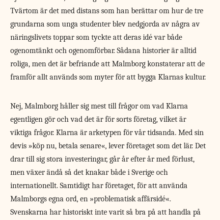
Tvärtom är det med distans som han berättar om hur de tre
grundarna som unga studenter blev nedgjorda av några av
näringslivets toppar som tyckte att deras idé var både
ogenomtänkt och ogenomförbar. Sådana historier är alltid
roliga, men det är befriande att Malmborg konstaterar att de
framför allt används som myter för att bygga Klarnas kultur.
Nej, Malmborg håller sig mest till frågor om vad Klarna
egentligen gör och vad det är för sorts företag, vilket är
viktiga frågor. Klarna är arketypen för vår tidsanda. Med sin
devis »köp nu, betala senare«, lever företaget som det lär. Det
drar till sig stora investeringar, går år efter år med förlust,
men växer ändå så det knakar både i Sverige och
internationellt. Samtidigt har företaget, för att använda
Malmborgs egna ord, en »problematisk affärsidé«.
Svenskarna har historiskt inte varit så bra på att handla på