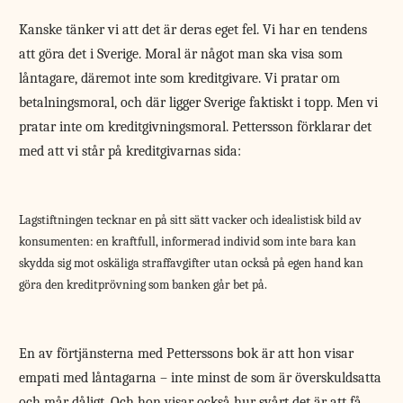
Kanske tänker vi att det är deras eget fel. Vi har en tendens
att göra det i Sverige. Moral är något man ska visa som
låntagare, däremot inte som kreditgivare. Vi pratar om
betalningsmoral, och där ligger Sverige faktiskt i topp. Men vi
pratar inte om kreditgivningsmoral. Pettersson förklarar det
med att vi står på kreditgivarnas sida:
Lagstiftningen tecknar en på sitt sätt vacker och idealistisk bild av
konsumenten: en kraftfull, informerad individ som inte bara kan
skydda sig mot oskäliga straffavgifter utan också på egen hand kan
göra den kreditprövning som banken går bet på.
En av förtjänsterna med Petterssons bok är att hon visar
empati med låntagarna – inte minst de som är överskuldsatta
och mår dåligt. Och hon visar också hur svårt det är att få