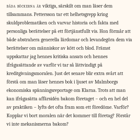
båda böckerna är
viktiga, särskilt om man läser dem
tillsammans. Pettersson tar ett helhetsgrepp kring
skuldproblematiken och varvar historia och fakta med
personliga berättelser på ett förtjänstfullt vis. Hon förmår att
både abstrahera generella lärdomar och levandegöra dem via
berättelser om människor av kött och blod. Främst
uppskattar jag hennes kritiska ansats och hennes
ifrågasättande av varför vi tar så lättvindigt på
kreditgivningsmoralen. Just det senare blir extra svårt att
förstå om man läser hennes bok i ljuset av Malmborgs
ekonomiska spänningsreportage om Klarna. Trots att man
kan ifrågasätta affärsidén bakom företaget − och en hel del
av praktiken − lyfts det ofta fram som ett föredöme. Varför?
Kopplar vi bort moralen när det kommer till företag? Förstår
vi inte mekanismerna bakom?