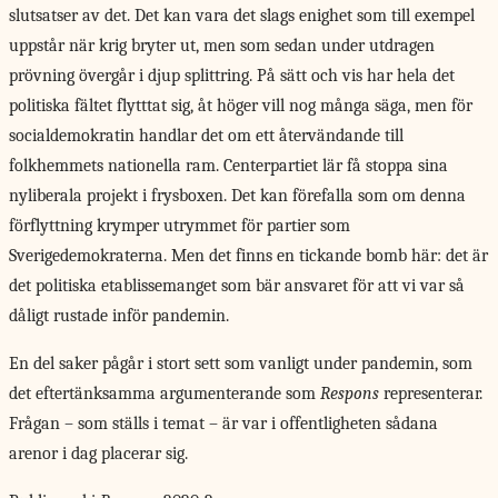
slutsatser av det. Det kan vara det slags enighet som till exempel
uppstår när krig bryter ut, men som sedan under utdragen
prövning övergår i djup splittring. På sätt och vis har hela det
politiska fältet flytttat sig, åt höger vill nog många säga, men för
socialdemokratin handlar det om ett återvändande till
folkhemmets nationella ram. Centerpartiet lär få stoppa sina
nyliberala projekt i frysboxen. Det kan förefalla som om denna
förflyttning krymper utrymmet för partier som
Sverigedemokraterna. Men det finns en tickande bomb här: det är
det politiska etablissemanget som bär ansvaret för att vi var så
dåligt rustade inför pandemin.
En del saker pågår i stort sett som vanligt under pandemin, som
det eftertänksamma argumenterande som
Respons
representerar.
Frågan – som ställs i temat – är var i offentligheten sådana
arenor i dag placerar sig.