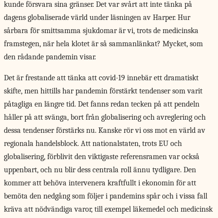
kunde försvara sina gränser. Det var svårt att inte tänka på
dagens globaliserade värld under läsningen av Harper. Hur
sårbara för smittsamma sjukdomar är vi, trots de medicinska
framstegen, när hela klotet är så sammanlänkat? Mycket, som
den rådande pandemin visar.
Det är frestande att tänka att covid-19 innebär ett dramatiskt
skifte, men hittills har pandemin förstärkt tendenser som varit
påtagliga en längre tid. Det fanns redan tecken på att pendeln
håller på att svänga, bort från globalisering och avreglering och
dessa tendenser förstärks nu. Kanske rör vi oss mot en värld av
regionala handelsblock. Att nationalstaten, trots EU och
globalisering, förblivit den viktigaste referensramen var också
uppenbart, och nu blir dess centrala roll ännu tydligare. Den
kommer att behöva intervenera kraftfullt i ekonomin för att
bemöta den nedgång som följer i pandemins spår och i vissa fall
kräva att nödvändiga varor, till exempel läkemedel och medicinsk