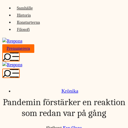
Skip
Samhälle
to
Historia
content
Konstarterna
Filosofi
Prenumerera
Krönika
Pandemin förstärker en reaktion
som redan var på gång