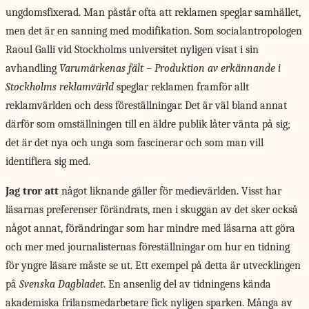
ungdomsfixerad. Man påstår ofta att reklamen speglar samhället,
men det är en sanning med modifikation. Som socialantropologen
Raoul Galli vid Stockholms universitet nyligen visat i sin
avhandling
Varumärkenas fält – Produktion av erkännande i
Stockholms reklamvärld
speglar reklamen framför allt
reklamvärlden och dess föreställningar. Det är väl bland annat
därför som omställningen till en äldre publik låter vänta på sig;
det är det nya och unga som fascinerar och som man vill
identifiera sig med.
Jag tror att
något liknande gäller för medievärlden. Visst har
läsarnas preferenser förändrats, men i skuggan av det sker också
något annat, förändringar som har mindre med läsarna att göra
och mer med journalisternas föreställningar om hur en tidning
för yngre läsare måste se ut. Ett exempel på detta är utvecklingen
på
Svenska Dagbladet
. En ansenlig del av tidningens kända
akademiska frilansmedarbetare fick nyligen sparken. Många av