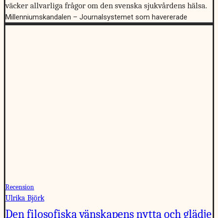
väcker allvarliga frågor om den svenska sjukvårdens hälsa.
Millenniumskandalen – Journalsystemet som havererade
Recension
Ulrika Björk
Den filosofiska vänskapens nytta och glädje