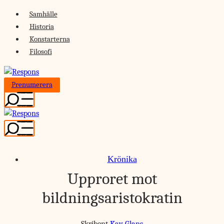
Skip
Samhälle
to
Historia
content
Konstarterna
Filosofi
Prenumerera
Krönika
Upproret mot
bildningsaristokratin