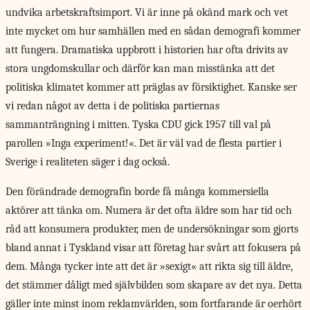
undvika arbetskraftsimport. Vi är inne på okänd mark och vet
inte mycket om hur samhällen med en sådan demografi kommer
att fungera. Dramatiska uppbrott i historien har ofta drivits av
stora ungdomskullar och därför kan man misstänka att det
politiska klimatet kommer att präglas av försiktighet. Kanske ser
vi redan något av detta i de politiska partiernas
sammanträngning i mitten. Tyska CDU gick 1957 till val på
parollen »Inga experiment!«. Det är väl vad de flesta partier i
Sverige i realiteten säger i dag också.
Den förändrade demografin borde få många kommersiella
aktörer att tänka om. Numera är det ofta äldre som har tid och
råd att konsumera produkter, men de undersökningar som gjorts
bland annat i Tyskland visar att företag har svårt att fokusera på
dem. Många tycker inte att det är »sexigt« att rikta sig till äldre,
det stämmer dåligt med självbilden som skapare av det nya. Detta
gäller inte minst inom reklamvärlden, som fortfarande är oerhört