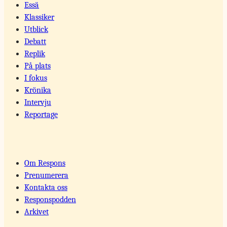
Essä
Klassiker
Utblick
Debatt
Replik
På plats
I fokus
Krönika
Intervju
Reportage
Om Respons
Prenumerera
Kontakta oss
Responspodden
Arkivet