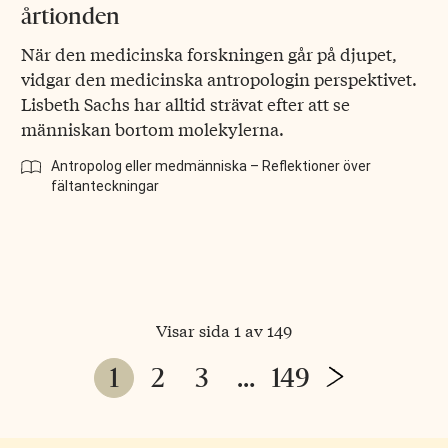
årtionden
När den medicinska forskningen går på djupet,
vidgar den medicinska antropologin perspektivet.
Lisbeth Sachs har alltid strävat efter att se
människan bortom molekylerna.
Antropolog eller medmänniska – Reflektioner över
fältanteckningar
Visar sida 1 av 149
Page
Next
1
2
3
…
149
navigation
Page