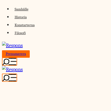
Skip
Samhälle
to
Historia
content
Konstarterna
Filosofi
Prenumerera