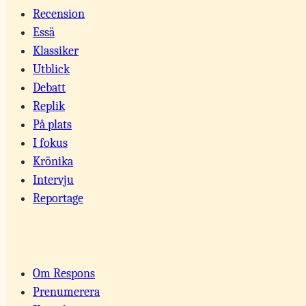
Recension
Essä
Klassiker
Utblick
Debatt
Replik
På plats
I fokus
Krönika
Intervju
Reportage
Om Respons
Prenumerera