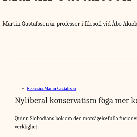
Martin Gustafsson är professor i filosofi vid Åbo Akad
Recension
Martin Gustafsson
Nyliberal konservatism föga mer ko
Quinn Slobodians bok om den motsägelsefulla fusionen m
verklighet.