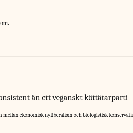
emi.
nsistent än ett veganskt köttätarparti
ellan ekonomisk nyliberalism och biologistisk konservatism är