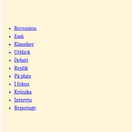
Recension
Essä
Klassiker
Utblick
Debatt
Replik
På plats
I fokus
Krönika
Intervju
Reportage