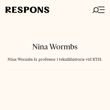
Skip
to
content
Nina Wormbs
Nina Wormbs är professor i teknikhistoria vid KTH.