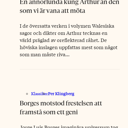
En annorlunda kung Arthur än den
som vi är vana att möta
I de översatta verken i volymen Walesiska
sagor och dikter om Arthur tecknas en
värld präglad av oreflekterad råhet. De
höviska inslagen uppfattas mest som något
som man måste riva…
Per Klingberg
Klassiker
Borges motstod frestelsen att
framstå som ett geni
Jorge Luis Borges imaginära universum tog