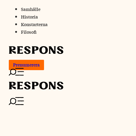
Skip
Samhälle
to
Historia
content
Konstarterna
Filosofi
Prenumerera