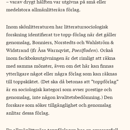
– varav drygt hälften var utgivna på små eller
medelstora allmänlitterära förlag.
Inom skönlitteraturen har litteratursociologisk
forskning identifierat tre topp-förlag när det gäller
genomslag, Bonniers, Norstedts och Wahlström &
Widstrand (jfr Åsa Warnqvist,
Poesifloden
). Också
inom fackboksutgivningen är det rimligt att räkna
med samma mönster, även om det här kan finnas
ytterligare något eller några förlag som kan räknas
till toppskiktet. (Det ska då betonas att ”toppförlag”
är en sociologisk kategori som avser prestige och
genomslag, inte någon kvalitetsbedömning.) Den
forskare som söker tillgänglighet och genomslag
anlitar dessa förlag.
De allmänlitterära toppförlagen har en omsorgsfull