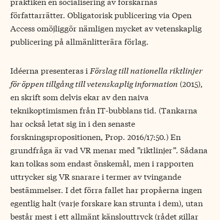
praktiken en socialisering av forskarnas
författarrätter. Obligatorisk publicering via Open
Access omöjliggör nämligen mycket av vetenskaplig
publicering på allmänlitterära förlag.
Idéerna presenteras i
Förslag till nationella riktlinjer
för öppen tillgång till vetenskaplig information
(2015),
en skrift som delvis ekar av den naiva
teknikoptimismen från IT-bubblans tid. (Tankarna
har också letat sig in i den senaste
forskningspropositionen, Prop. 2016/17:50.) En
grundfråga är vad VR menar med ”riktlinjer”. Sådana
kan tolkas som endast önskemål, men i rapporten
uttrycker sig VR snarare i termer av tvingande
bestämmelser. I det förra fallet har propåerna ingen
egentlig halt (varje forskare kan strunta i dem), utan
består mest i ett allmänt känslouttryck (rådet gillar