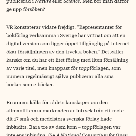
publicerad i
Nature
eller
Science
. Men bör man därför
ge upp försöken?
VR konstaterar vidare frejdigt: ”Representanter för
bokförlag verksamma i Sverige har vittnat om att en
digital version som ligger öppet tillgänglig på internet
ökar försäljningen av den tryckta boken.” Det gäller
kanske om du har ett litet förlag med liten försäljning
av varje titel, men knappast för toppförlagen, som
numera regelmässigt själva publicerar alla sina
böcker som e-böcker.
En annan källa för rådets kunskaper om den
allmänlitterära marknaden är intryck från ett möte
dit 17 små och medelstora svenska förlag hade
inbjudits. Bara tre av dem kom – toppförlagen var
inte ens inbjudna. (Se
A National Consortium for Open