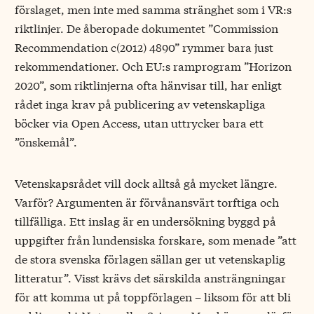
förslaget, men inte med samma stränghet som i VR:s
riktlinjer. De åberopade dokumentet ”Commission
Recommendation c(2012) 4890” rymmer bara just
rekommendationer. Och EU:s ramprogram ”Horizon
2020”, som riktlinjerna ofta hänvisar till, har enligt
rådet inga krav på publicering av vetenskapliga
böcker via Open Access, utan uttrycker bara ett
”önskemål”.
Vetenskapsrådet vill dock alltså gå mycket längre.
Varför? Argumenten är förvånansvärt torftiga och
tillfälliga. Ett inslag är en undersökning byggd på
uppgifter från lundensiska forskare, som menade ”att
de stora svenska förlagen sällan ger ut vetenskaplig
litteratur”. Visst krävs det särskilda ansträngningar
för att komma ut på toppförlagen – liksom för att bli