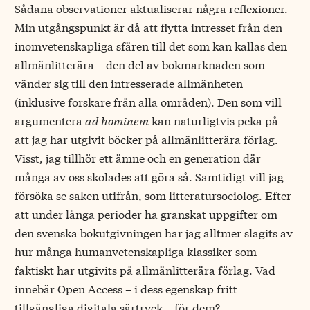
Sådana observationer aktualiserar några reflexioner.
Min utgångspunkt är då att flytta intresset från den
inomvetenskapliga sfären till det som kan kallas den
allmänlitterära – den del av bokmarknaden som
vänder sig till den intresserade allmänheten
(inklusive forskare från alla områden). Den som vill
argumentera
ad hominem
kan naturligtvis peka på
att jag har utgivit böcker på allmänlitterära förlag.
Visst, jag tillhör ett ämne och en generation där
många av oss skolades att göra så. Samtidigt vill jag
försöka se saken utifrån, som litteratursociolog. Efter
att under långa perioder ha granskat uppgifter om
den svenska bokutgivningen har jag alltmer slagits av
hur många humanvetenskapliga klassiker som
faktiskt har utgivits på allmänlitterära förlag. Vad
innebär Open Access – i dess egenskap fritt
tillgängliga digitala särtryck – för dem?