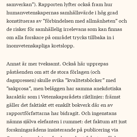
samverkan”). Rapporten lyfter också fram hur
humanvetenskapernas samhällsvärde i hög grad
konstitueras av ”förbindelsen med allmänheten” och
de risker för samhällelig irrelevans som kan finnas
om alla forskare på området trycks tillbaka in i
inomvetenskapliga kretslopp.
Annat är mer tveksamt. Också här upprepas
påståenden om att de stora förlagen (och
dagspressen) skulle svika ”kvalitetsböcker” med
”sakprosa”, men beläggen har samma anekdotiska
karaktär som i Vetenskapsrådets riktlinjer: främst
gäller det faktiskt ett enskilt bokverk där en av
rapportförfattarna har bidragit. Och ingenstans
nämns själva elefanten i rummet: det faktum att just
forskningsrådens insisterande på publicering via