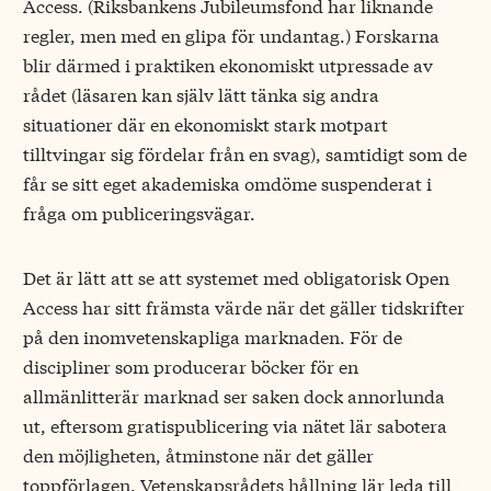
Access. (Riksbankens Jubileumsfond har liknande
regler, men med en glipa för undantag.) Forskarna
blir därmed i praktiken ekonomiskt utpressade av
rådet (läsaren kan själv lätt tänka sig andra
situationer där en ekonomiskt stark motpart
tilltvingar sig fördelar från en svag), samtidigt som de
får se sitt eget akademiska omdöme suspenderat i
fråga om publiceringsvägar.
Det är lätt att se att systemet med obligatorisk Open
Access har sitt främsta värde när det gäller tidskrifter
på den inomvetenskapliga marknaden. För de
discipliner som producerar böcker för en
allmänlitterär marknad ser saken dock annorlunda
ut, eftersom gratispublicering via nätet lär sabotera
den möjligheten, åtminstone när det gäller
toppförlagen. Vetenskapsrådets hållning lär leda till