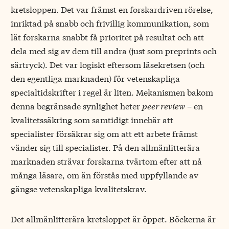
kretsloppen. Det var främst en forskardriven rörelse,
inriktad på snabb och frivillig kommunikation, som
lät forskarna snabbt få prioritet på resultat och att
dela med sig av dem till andra (just som preprints och
särtryck). Det var logiskt eftersom läsekretsen (och
den egentliga marknaden) för vetenskapliga
specialtidskrifter i regel är liten. Mekanismen bakom
denna begränsade synlighet heter
peer review
– en
kvalitetssäkring som samtidigt innebär att
specialister försäkrar sig om att ett arbete främst
vänder sig till specialister. På den allmänlitterära
marknaden strävar forskarna tvärtom efter att nå
många läsare, om än förstås med uppfyllande av
gängse vetenskapliga kvalitetskrav.
Det allmänlitterära kretsloppet är öppet. Böckerna är