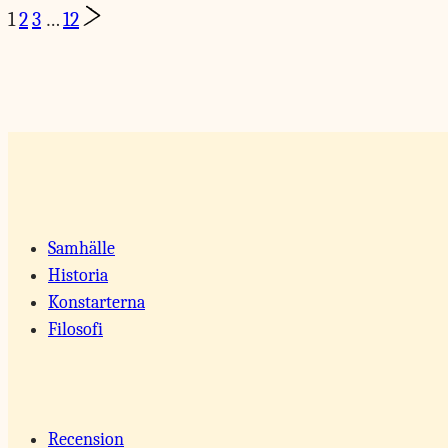
Page
Next
1
2
3
…
12
Page
navigation
Samhälle
Historia
Konstarterna
Filosofi
Recension