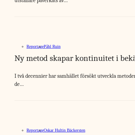
utställare påverkats av…
Reportage
Påhl Ruin
Ny metod skapar kontinuitet i be
I två decennier har samhället försökt utveckla metoder 
de…
Reportage
Oskar Hultin Bäckersten