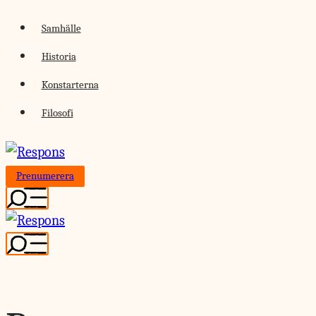
Skip
Samhälle
to
Historia
content
Konstarterna
Filosofi
Prenumerera