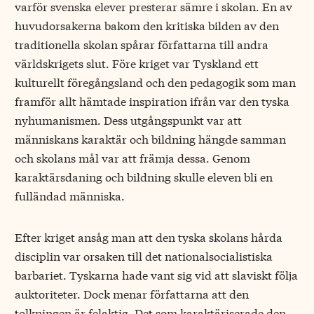
varför svenska elever presterar sämre i skolan. En av
huvudorsakerna bakom den kritiska bilden av den
traditionella skolan spårar författarna till andra
världskrigets slut. Före kriget var Tyskland ett
kulturellt föregångsland och den pedagogik som man
framför allt hämtade inspiration ifrån var den tyska
nyhumanismen. Dess utgångspunkt var att
människans karaktär och bildning hängde samman
och skolans mål var att främja dessa. Genom
karaktärsdaning och bildning skulle eleven bli en
fulländad människa.
Efter kriget ansåg man att den tyska skolans hårda
disciplin var orsaken till det nationalsocialistiska
barbariet. Tyskarna hade vant sig vid att slaviskt följa
auktoriteter. Dock menar författarna att den
tolkningen är felaktig. Det som karaktäriserade den