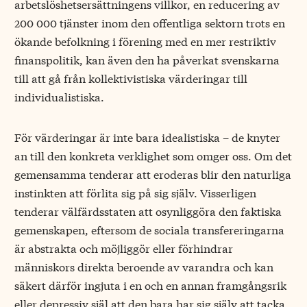
arbetslöshetsersättningens villkor, en reducering av
200 000 tjänster inom den offentliga sektorn trots en
ökande befolkning i förening med en mer restriktiv
finanspolitik, kan även den ha påverkat svenskarna
till att gå från kollektivistiska värderingar till
individualistiska.
För värderingar är inte bara idealistiska – de knyter
an till den konkreta verklighet som omger oss. Om det
gemensamma tenderar att eroderas blir den naturliga
instinkten att förlita sig på sig själv. Visserligen
tenderar välfärdsstaten att osynliggöra den faktiska
gemenskapen, eftersom de sociala transfereringarna
är abstrakta och möjliggör eller förhindrar
människors direkta beroende av varandra och kan
säkert därför ingjuta i en och en annan framgångsrik
eller depressiv själ att den bara har sig själv att tacka