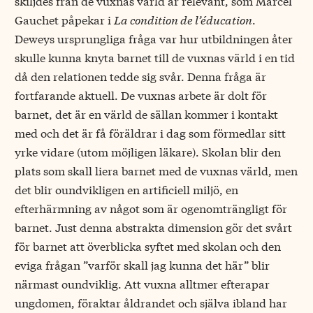
skiljdes från de vuxnas värld är relevant, som Marcel
Gauchet påpekar i
La condition de l’éducation
.
Deweys ursprungliga fråga var hur utbildningen åter
skulle kunna knyta barnet till de vuxnas värld i en tid
då den relationen tedde sig svår. Denna fråga är
fortfarande aktuell. De vuxnas arbete är dolt för
barnet, det är en värld de sällan kommer i kontakt
med och det är få föräldrar i dag som förmedlar sitt
yrke vidare (utom möjligen läkare). Skolan blir den
plats som skall liera barnet med de vuxnas värld, men
det blir oundvikligen en artificiell miljö, en
efterhärmning av något som är ogenomträngligt för
barnet. Just denna abstrakta dimension gör det svårt
för barnet att överblicka syftet med skolan och den
eviga frågan ”varför skall jag kunna det här” blir
närmast oundviklig. Att vuxna alltmer efterapar
ungdomen, föraktar åldrandet och själva ibland har