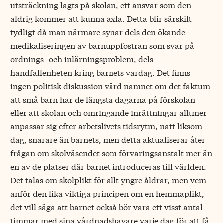
utsträckning lagts på skolan, ett ansvar som den
aldrig kommer att kunna axla. Detta blir särskilt
tydligt då man närmare synar dels den ökande
medikaliseringen av barnuppfostran som svar på
ordnings- och inlärningsproblem, dels
handfallenheten kring barnets vardag. Det finns
ingen politisk diskussion värd namnet om det faktum
att små barn har de längsta dagarna på förskolan
eller att skolan och omringande inrättningar alltmer
anpassar sig efter arbetslivets tidsrytm, natt liksom
dag, snarare än barnets, men detta aktualiserar åter
frågan om skolväsendet som förvaringsanstalt mer än
en av de platser där barnet introduceras till världen.
Det talas om skolplikt för allt yngre åldrar, men vem
anför den lika viktiga principen om en hemmaplikt,
det vill säga att barnet också bör vara ett visst antal
timmar med sina vårdnadshavare varje dag för att få