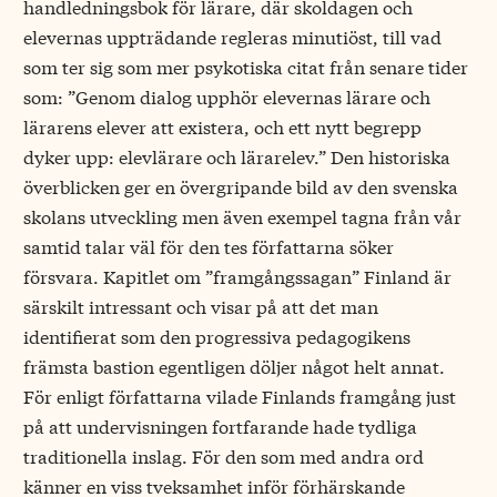
handledningsbok för lärare, där skoldagen och
elevernas uppträdande regleras minutiöst, till vad
som ter sig som mer psykotiska citat från senare tider
som: ”Genom dialog upphör elevernas lärare och
lärarens elever att existera, och ett nytt begrepp
dyker upp: elevlärare och lärarelev.” Den historiska
överblicken ger en övergripande bild av den svenska
skolans utveckling men även exempel tagna från vår
samtid talar väl för den tes författarna söker
försvara. Kapitlet om ”framgångssagan” Finland är
särskilt intressant och visar på att det man
identifierat som den progressiva pedagogikens
främsta bastion egentligen döljer något helt annat.
För enligt författarna vilade Finlands framgång just
på att undervisningen fortfarande hade tydliga
traditionella inslag. För den som med andra ord
känner en viss tveksamhet inför förhärskande