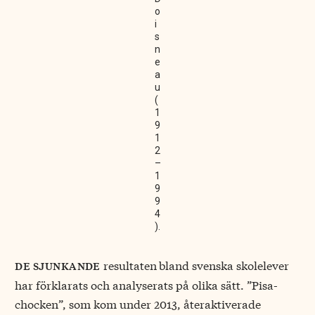
o
i
s
n
e
a
u
(
1
9
1
2
–
1
9
9
4
).
resultaten
bland svenska skolelever
de sjunkande
har förklarats och analyserats på olika sätt. ”Pisa-
chocken”, som kom under 2013, återaktiverade