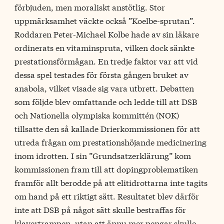
förbjuden, men moraliskt anstötlig. Stor
uppmärksamhet väckte också ”Koelbe-sprutan”.
Roddaren Peter-Michael Kolbe hade av sin läkare
ordinerats en vitaminspruta, vilken dock sänkte
prestationsförmågan. En tredje faktor var att vid
dessa spel testades för första gången bruket av
anabola, vilket visade sig vara utbrett. Debatten
som följde blev omfattande och ledde till att DSB
och Nationella olympiska kommittén (NOK)
tillsatte den så kallade Drierkommissionen för att
utreda frågan om prestationshöjande medicinering
inom idrotten. I sin ”Grundsatzerklärung” kom
kommissionen fram till att dopingproblematiken
framför allt berodde på att elitidrottarna inte tagits
om hand på ett riktigt sätt. Resultatet blev därför
inte att DSB på något sätt skulle bestraffas för
klavertrampen, utan att ännu mer pengar skulle