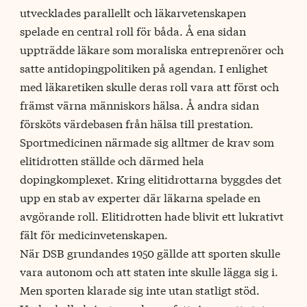
utvecklades parallellt och läkarvetenskapen
spelade en central roll för båda. Å ena sidan
uppträdde läkare som moraliska entreprenörer och
satte antidopingpolitiken på agendan. I enlighet
med läkaretiken skulle deras roll vara att först och
främst värna människors hälsa. Å andra sidan
försköts värdebasen från hälsa till prestation.
Sportmedicinen närmade sig alltmer de krav som
elitidrotten ställde och därmed hela
dopingkomplexet. Kring elitidrottarna byggdes det
upp en stab av experter där läkarna spelade en
avgörande roll. Elitidrotten hade blivit ett lukrativt
fält för medicinvetenskapen.
När DSB grundandes 1950 gällde att sporten skulle
vara autonom och att staten inte skulle lägga sig i.
Men sporten klarade sig inte utan statligt stöd.