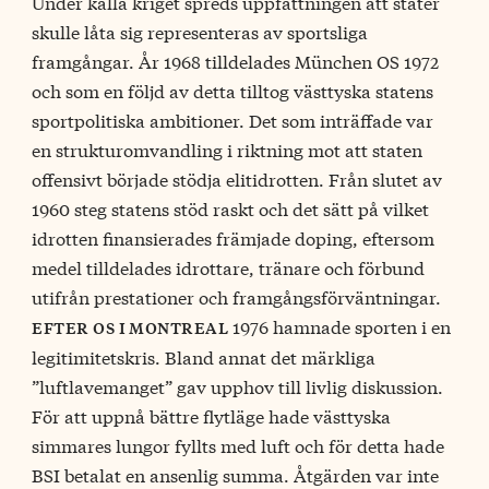
Under kalla kriget spreds uppfattningen att stater
skulle låta sig representeras av sportsliga
framgångar. År 1968 tilldelades München OS 1972
och som en följd av detta tilltog västtyska statens
sportpolitiska ambitioner. Det som inträffade var
en strukturomvandling i riktning mot att staten
offensivt började stödja elitidrotten. Från slutet av
1960 steg statens stöd raskt och det sätt på vilket
idrotten finansierades främjade doping, eftersom
medel tilldelades idrottare, tränare och förbund
utifrån prestationer och framgångsförväntningar.
1976 hamnade sporten i en
efter os i montreal
legitimitetskris. Bland annat det märkliga
”luftlavemanget” gav upphov till livlig diskussion.
För att uppnå bättre flytläge hade västtyska
simmares lungor fyllts med luft och för detta hade
BSI betalat en ansenlig summa. Åtgärden var inte