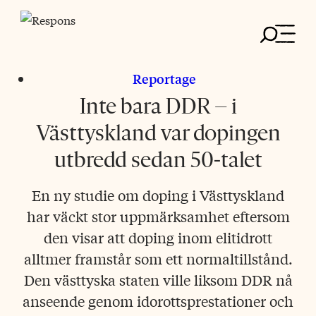
Skip
to
content
Reportage
Inte bara DDR – i
Västtyskland var dopingen
utbredd sedan 50-talet
En ny studie om doping i Västtyskland
har väckt stor uppmärksamhet eftersom
den visar att doping inom elitidrott
alltmer framstår som ett normaltillstånd.
Den västtyska staten ville liksom DDR nå
anseende genom idorottsprestationer och