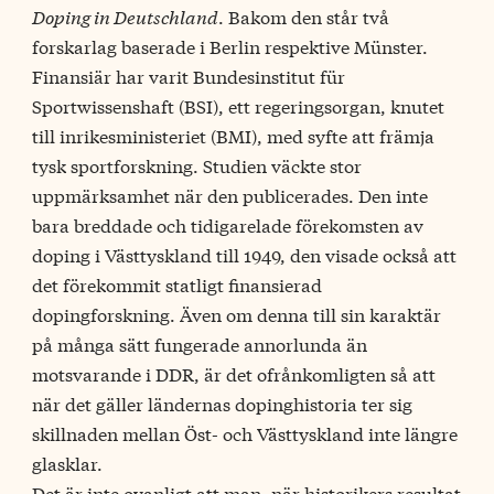
Doping in Deutschland
. Bakom den står två
forskarlag baserade i Berlin respektive Münster.
Finansiär har varit Bundesinstitut für
Sportwissenshaft (BSI), ett regeringsorgan, knutet
till inrikesministeriet (BMI), med syfte att främja
tysk sportforskning. Studien väckte stor
uppmärksamhet när den publicerades. Den inte
bara breddade och tidigarelade förekomsten av
doping i Västtyskland till 1949, den visade också att
det förekommit statligt finansierad
dopingforskning. Även om denna till sin karaktär
på många sätt fungerade annorlunda än
motsvarande i DDR, är det ofrånkomligten så att
när det gäller ländernas dopinghistoria ter sig
skillnaden mellan Öst- och Västtyskland inte längre
glasklar.
Det är inte ovanligt att man, när historikers resultat