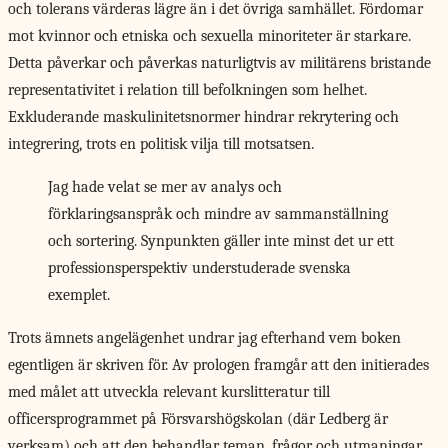
och tolerans värderas lägre än i det övriga samhället. Fördomar
mot kvinnor och etniska och sexuella minoriteter är starkare.
Detta påverkar och påverkas naturligtvis av militärens bristande
representativitet i relation till befolkningen som helhet.
Exkluderande maskulinitetsnormer hindrar rekrytering och
integrering, trots en politisk vilja till motsatsen.
Jag hade velat se mer av analys och
förklaringsanspråk och mindre av sammanställning
och sortering. Synpunkten gäller inte minst det ur ett
professionsperspektiv understuderade svenska
exemplet.
Trots ämnets angelägenhet
undrar jag efterhand vem boken
egentligen är skriven för. Av prologen framgår att den initierades
med målet att utveckla relevant kurslitteratur till
officersprogrammet på Försvarshögskolan (där Ledberg är
verksam) och att den behandlar teman, frågor och utmaningar