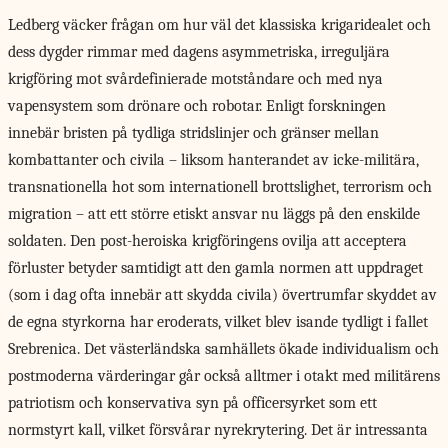
Ledberg väcker frågan
om hur väl det klassiska krigaridealet och
dess dygder rimmar med dagens asymmetriska, irreguljära
krigföring mot svårdefinierade motståndare och med nya
vapensystem som drönare och robotar. Enligt forskningen
innebär bristen på tydliga stridslinjer och gränser mellan
kombattanter och civila – liksom hanterandet av icke-militära,
transnationella hot som internationell brottslighet, terrorism och
migration – att ett större etiskt ansvar nu läggs på den enskilde
soldaten. Den post-heroiska krigföringens ovilja att acceptera
förluster betyder samtidigt att den gamla normen att uppdraget
(som i dag ofta innebär att skydda civila) övertrumfar skyddet av
de egna styrkorna har eroderats, vilket blev isande tydligt i fallet
Srebrenica. Det västerländska samhällets ökade individualism och
postmoderna värderingar går också alltmer i otakt med militärens
patriotism och konservativa syn på officersyrket som ett
normstyrt kall, vilket försvårar nyrekrytering. Det är intressanta