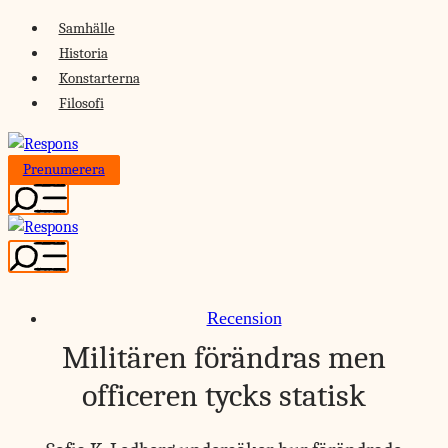
Skip
Samhälle
to
Historia
content
Konstarterna
Filosofi
Prenumerera
Recension
Militären förändras men
officeren tycks statisk