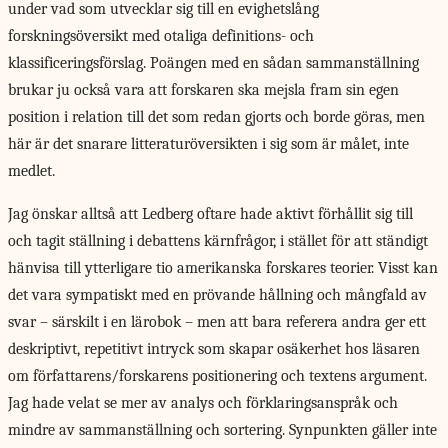
under vad som utvecklar sig till en evighetslång
forskningsöversikt med otaliga definitions- och
klassificeringsförslag. Poängen med en sådan sammanställning
brukar ju också vara att forskaren ska mejsla fram sin egen
position i relation till det som redan gjorts och borde göras, men
här är det snarare litteraturöversikten i sig som är målet, inte
medlet.
Jag önskar alltså att Ledberg oftare hade aktivt förhållit sig till
och tagit ställning i debattens kärnfrågor, i stället för att ständigt
hänvisa till ytterligare tio amerikanska forskares teorier. Visst kan
det vara sympatiskt med en prövande hållning och mångfald av
svar – särskilt i en lärobok – men att bara referera andra ger ett
deskriptivt, repetitivt intryck som skapar osäkerhet hos läsaren
om författarens/forskarens positionering och textens argument.
Jag hade velat se mer av analys och förklaringsanspråk och
mindre av sammanställning och sortering. Synpunkten gäller inte