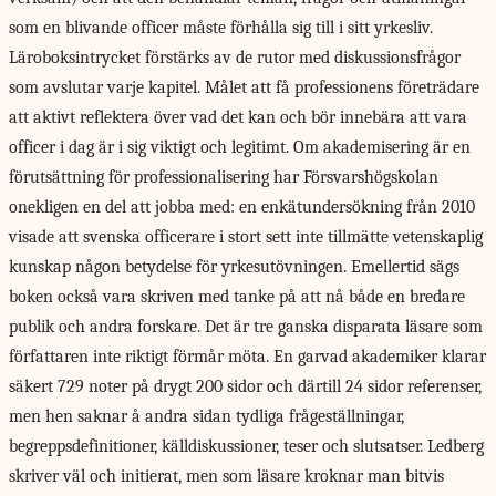
som en blivande officer måste förhålla sig till i sitt yrkesliv.
Läroboksintrycket förstärks av de rutor med diskussionsfrågor
som avslutar varje kapitel. Målet att få professionens företrädare
att aktivt reflektera över vad det kan och bör innebära att vara
officer i dag är i sig viktigt och legitimt. Om akademisering är en
förutsättning för professionalisering har Försvarshögskolan
onekligen en del att jobba med: en enkätundersökning från 2010
visade att svenska officerare i stort sett inte tillmätte vetenskaplig
kunskap någon betydelse för yrkesutövningen. Emellertid sägs
boken också vara skriven med tanke på att nå både en bredare
publik och andra forskare. Det är tre ganska disparata läsare som
författaren inte riktigt förmår möta. En garvad akademiker klarar
säkert 729 noter på drygt 200 sidor och därtill 24 sidor referenser,
men hen saknar å andra sidan tydliga frågeställningar,
begreppsdefinitioner, källdiskussioner, teser och slutsatser. Ledberg
skriver väl och initierat, men som läsare kroknar man bitvis