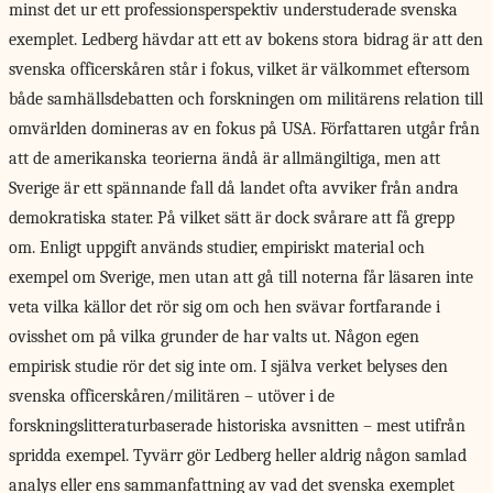
minst det ur ett professionsperspektiv understuderade svenska
exemplet. Ledberg hävdar att ett av bokens stora bidrag är att den
svenska officerskåren står i fokus, vilket är välkommet eftersom
både samhällsdebatten och forskningen om militärens relation till
omvärlden domineras av en fokus på USA. Författaren utgår från
att de amerikanska teorierna ändå är allmängiltiga, men att
Sverige är ett spännande fall då landet ofta avviker från andra
demokratiska stater. På vilket sätt är dock svårare att få grepp
om. Enligt uppgift används studier, empiriskt material och
exempel om Sverige, men utan att gå till noterna får läsaren inte
veta vilka källor det rör sig om och hen svävar fortfarande i
ovisshet om på vilka grunder de har valts ut. Någon egen
empirisk studie rör det sig inte om. I själva verket belyses den
svenska officerskåren/militären – utöver i de
forskningslitteraturbaserade historiska avsnitten – mest utifrån
spridda exempel. Tyvärr gör Ledberg heller aldrig någon samlad
analys eller ens sammanfattning av vad det svenska exemplet