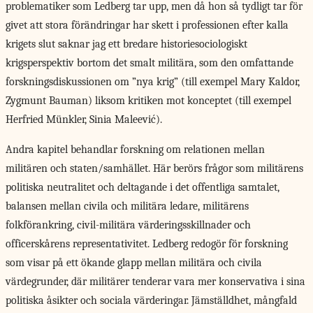
problematiker som Ledberg tar upp, men då hon så tydligt tar för
givet att stora förändringar har skett i professionen efter kalla
krigets slut saknar jag ett bredare historiesociologiskt
krigsperspektiv bortom det smalt militära, som den omfattande
forskningsdiskussionen om ”nya krig” (till exempel Mary Kaldor,
Zygmunt Bauman) liksom kritiken mot konceptet (till exempel
Herfried Münkler, Sinia Maleević).
Andra kapitel behandlar forskning om relationen mellan
militären och staten/samhället. Här berörs frågor som militärens
politiska neutralitet och deltagande i det offentliga samtalet,
balansen mellan civila och militära ledare, militärens
folkförankring, civil-militära värderingsskillnader och
officerskårens representativitet. Ledberg redogör för forskning
som visar på ett ökande glapp mellan militära och civila
värdegrunder, där militärer tenderar vara mer konservativa i sina
politiska åsikter och sociala värderingar. Jämställdhet, mångfald