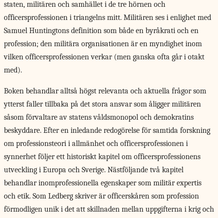
staten, militären och samhället i de tre hörnen och
officersprofessionen i triangelns mitt. Militären ses i enlighet med
Samuel Huntingtons definition som både en byråkrati och en
profession; den militära organisationen är en myndighet inom
vilken officersprofessionen verkar (men ganska ofta går i otakt
med).
Boken behandlar alltså högst relevanta och aktuella frågor som
ytterst faller tillbaka på det stora ansvar som åligger militären
såsom förvaltare av statens våldsmonopol och demokratins
beskyddare. Efter en inledande redogörelse för samtida forskning
om professionsteori i allmänhet och officersprofessionen i
synnerhet följer ett historiskt kapitel om officersprofessionens
utveckling i Europa och Sverige. Nästföljande två kapitel
behandlar inomprofessionella egenskaper som militär expertis
och etik. Som Ledberg skriver är officerskåren som profession
förmodligen unik i det att skillnaden mellan uppgifterna i krig och