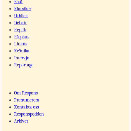
Essä
Klassiker
Utblick
Debatt
Replik
På plats
I fokus
Krönika
Intervju
Reportage
Om Respons
Prenumerera
Kontakta oss
Responspodden
Arkivet