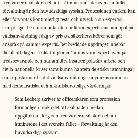
fred varierar så stort och att – åtminstone i det svenska fallet –
förvaltning är den huvudsakliga sysslan. Professionen varken kan
eller förväntas kontinuerligt testa och utveckla sin expertis i
skarpt läge. Dessutom hotas den militära expertisens monopol på
våldsanvändning i dag av privata säkerhetsaktörer som gör
anspråk på samma expertis. Det breddade uppdraget innebär
därtill att dagens ”soldat-diplomat” antas vara expert även på
fredsbevarande och humanitära insatser, polisiärt arbete och
civila nationella kriser samt kunna hantera de etiska utmaningar
som uppstår när brutal våldsanvändning ska jämkas samman
med demokratiska och människorättsliga värderingar.
Som Ledberg skriver är officerskåren som profession
förmodligen unik i det att skillnaden mellan
uppgifterna i krig och fred varierar så stort och att –
åtminstone i det svenska fallet – förvaltning är den
huvudsakliga sysslan.