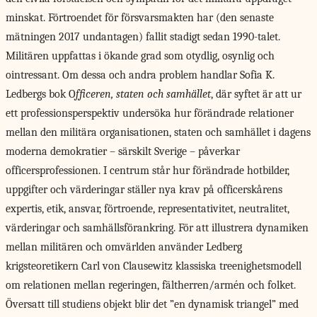
minskat. Förtroendet för försvarsmakten har (den senaste
mätningen 2017 undantagen) fallit stadigt sedan 1990-talet.
Militären uppfattas i ökande grad som otydlig, osynlig och
ointressant. Om dessa och andra problem handlar Sofia K.
Ledbergs bok O
fficeren, staten och samhället
, där syftet är att ur
ett professionsperspektiv undersöka hur förändrade relationer
mellan den militära organisationen, staten och samhället i dagens
moderna demokratier – särskilt Sverige – påverkar
officersprofessionen. I centrum står hur förändrade hotbilder,
uppgifter och värderingar ställer nya krav på officerskårens
expertis, etik, ansvar, förtroende, representativitet, neutralitet,
värderingar och samhällsförankring. För att illustrera dynamiken
mellan militären och omvärlden använder Ledberg
krigsteoretikern Carl von Clausewitz klassiska treenighetsmodell
om relationen mellan regeringen, fältherren/armén och folket.
Översatt till studiens objekt blir det ”en dynamisk triangel” med