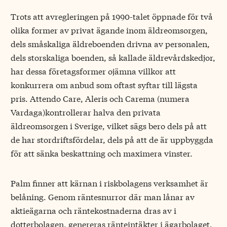
Trots att avregleringen på 1990-talet öppnade för två
olika former av privat ägande inom äldreomsorgen,
dels småskaliga äldreboenden drivna av personalen,
dels storskaliga boenden, så kallade äldrevårdskedjor,
har dessa företagsformer ojämna villkor att
konkurrera om anbud som oftast syftar till lägsta
pris. Attendo Care, Aleris och Carema (numera
Vardaga)kontrollerar halva den privata
äldreomsorgen i Sverige, vilket sägs bero dels på att
de har stordriftsfördelar, dels på att de är uppbyggda
för att sänka beskattning och maximera vinster.
Palm finner att kärnan i riskbolagens verksamhet är
belåning. Genom räntesnurror där man lånar av
aktieägarna och räntekostnaderna dras av i
dotterbolagen, genereras ränteintäkter i ägarbolaget.