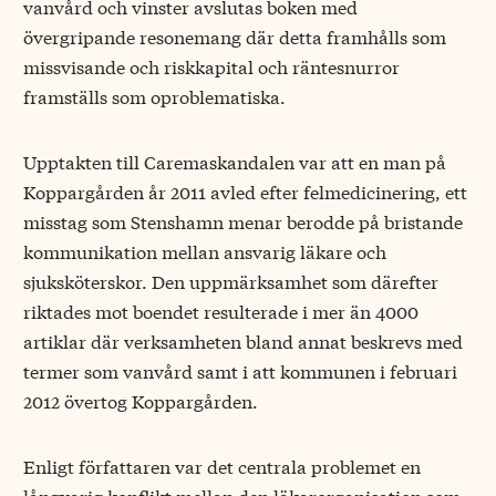
vanvård och vinster avslutas boken med
övergripande resonemang där detta framhålls som
missvisande och riskkapital och räntesnurror
framställs som oproblematiska.
Upptakten till Caremaskandalen var att en man på
Koppargården år 2011 avled efter felmedicinering, ett
misstag som Stenshamn menar berodde på bristande
kommunikation mellan ansvarig läkare och
sjuksköterskor. Den uppmärksamhet som därefter
riktades mot boendet resulterade i mer än 4000
artiklar där verksamheten bland annat beskrevs med
termer som vanvård samt i att kommunen i februari
2012 övertog Koppargården.
Enligt författaren var det centrala prob­lemet en
långvarig konflikt mellan den läkarorganisation som