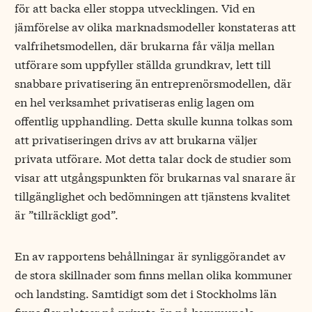
för att backa eller stoppa utvecklingen. Vid en
jämförelse av olika marknadsmodeller konstateras att
valfrihetsmodellen, där brukarna får välja mellan
utförare som uppfyller ställda grundkrav, lett till
snabbare privatisering än entreprenörsmodellen, där
en hel verksamhet privatiseras enlig lagen om
offentlig upphandling. Detta skulle kunna tolkas som
att privatiseringen drivs av att brukarna väljer
privata utförare. Mot detta talar dock de studier som
visar att utgångspunkten för brukarnas val snarare är
tillgänglighet och bedömningen att tjänstens kvalitet
är ”tillräckligt god”.
En av rapportens behållningar är synliggörandet av
de stora skillnader som finns mellan olika kommuner
och landsting. Samtidigt som det i Stockholms län
finns fler platser på privata än på kommunala