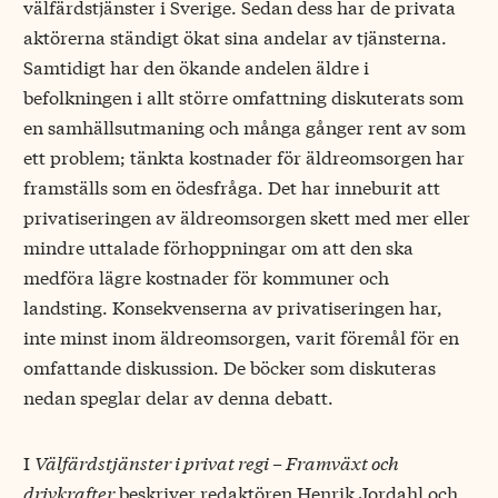
välfärdstjänster i Sverige. Sedan dess har de privata
aktörerna ständigt ökat sina andelar av tjänsterna.
Samtidigt har den ökande andelen äldre i
befolkningen i allt större omfattning diskuterats som
en samhällsutmaning och många gånger rent av som
ett problem; tänkta kostnader för äldreomsorgen har
framställs som en ödesfråga. Det har inneburit att
privatiseringen av äldreomsorgen skett med mer eller
mindre uttalade förhoppningar om att den ska
medföra lägre kostnader för kommuner och
landsting. Konsekvenserna av privatiseringen har,
inte minst inom äldreomsorgen, varit föremål för en
omfattande diskussion. De böcker som diskuteras
nedan speglar delar av denna debatt.
I
Välfärdstjänster i privat regi – Framväxt och
drivkrafter
beskriver redaktören Henrik Jordahl och