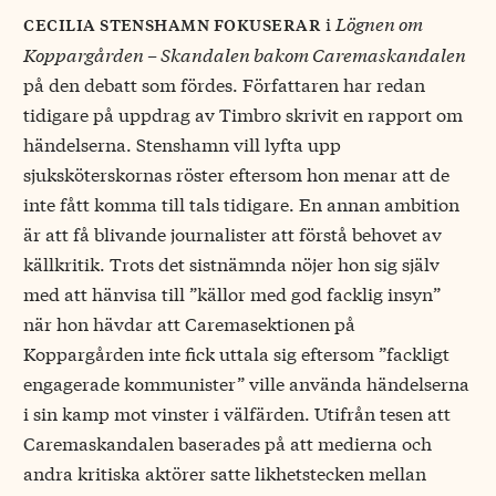
i
Lögnen om
cecilia stenshamn fokuserar
Koppargården – Skandalen bakom Caremaskandalen
på den debatt som fördes. Författaren har redan
tidigare på uppdrag av Timbro skrivit en rapport om
händelserna. Stenshamn vill lyfta upp
sjuksköterskornas röster eftersom hon menar att de
inte fått komma till tals tidigare. En annan ambition
är att få blivande journalister att förstå behovet av
källkritik. Trots det sistnämnda nöjer hon sig själv
med att hänvisa till ”källor med god facklig insyn”
när hon hävdar att Caremasektionen på
Koppargården inte fick uttala sig eftersom ”fackligt
engagerade kommunister” ville använda händelserna
i sin kamp mot vinster i välfärden. Utifrån tesen att
Carema­skandalen baserades på att medierna och
andra kritiska aktörer satte likhetstecken mellan