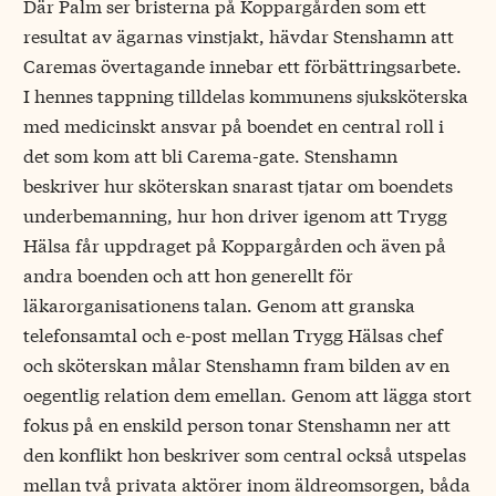
Där Palm ser bristerna på Koppargården som ett
resultat av ägarnas vinstjakt, hävdar Stenshamn att
Caremas övertagande innebar ett förbättringsarbete.
I hennes tappning tilldelas kommunens sjuksköterska
med medicinskt ansvar på boendet en central roll i
det som kom att bli Carema-gate. Stenshamn
beskriver hur sköterskan snarast tjatar om boendets
underbemanning, hur hon driver igenom att Trygg
Hälsa får uppdraget på Koppargården och även på
andra boenden och att hon generellt för
läkarorganisationens talan. Genom att granska
telefonsamtal och e-post mellan Trygg Hälsas chef
och sköterskan målar Stenshamn fram bilden av en
oegentlig relation dem emellan. Genom att lägga stort
fokus på en enskild person tonar Stenshamn ner att
den konflikt hon beskriver som central också utspelas
mellan två privata aktörer inom äldreomsorgen, båda