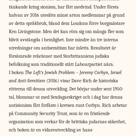
tänkande kring sionism, har fått medvind. Under första
halvan av 2016 uteslöts minst arton medlemmar på grund
av detta språkbruk, bland dem Londons förre borgmästare
Ken Livingstone. Men det kan röra sig om många fler som
blivit avstängda i hemlighet. Inte mindre än tre interna
utredningar om antisemitism har inletts. Resultatet är
försämrade relationer med Storbritanniens judiska
befolkning som traditionellt stått Labourpartiet nära.
I boken
The Left’s Jewish Problem – Jeremy Corbyn, Israel
and Anti-Semitism
(2016) visar Dave Rich de historiska
rötterna till denna utveckling. Det börjar under sent 1950-
tal, blommar ut med Sexdagarskriget och i dag har denna
antisionism fått fotfäste i kretsen runt Corbyn. Rich arbetar
på Community Security Trust, som är en fristående
organisation som verkar för de brittiska judarnas säkerhet,
och boken är en vidareutveckling av hans