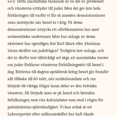
rich:
Detta marxistiska tänkande är en del av problemet
och vänsterns attityder till judar. Men det ger inte hela
förklaringen till varför vi får så massiva demonstrationer
utan motstycke när Israel är i krig. På dessa
demonstrationer uttrycks ett oförblommerat hat med
antisemitiska undertoner. Men hur många av dessa
aktivister har egentligen läst Karl Marx eller Abraham
Léons skrifter om judefrågan? Troligtvis inte många, och
det är därför inte tillräckligt att säga att marxistiska teorier
om judar förklarar vänsterns förhållningssätt till Israel i
dag. Rötterna till dagens språkbruk kring Israel går framför
allt tillbaka till 60-talet, när antikolonialism och ras
började bli viktiga frågor inom delar av den brittiska
vänstern. Då började man se på Israel och betrakta
befolkningen som vita kolonialister som stod i vägen för
palestiniernas självständighet. Vi kan också se att
Labourpartiet efter millennieskiftet har haft ökade