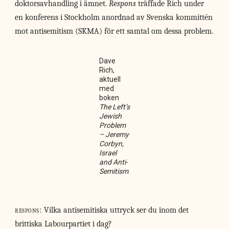
doktorsavhandling i ämnet.
Respons
träffade Rich under
en konferens i Stockholm anordnad av Svenska kommittén
mot antisemitism (SKMA) för ett samtal om dessa problem.
Dave
Rich,
aktuell
med
boken
The Left’s
Jewish
Problem
– Jeremy
Corbyn,
Israel
and Anti-
Semitism
.
respons:
Vilka antisemitiska uttryck ser du inom det
brittiska Labourpartiet i dag?