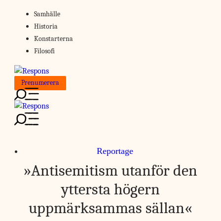
Skip
Samhälle
to
Historia
content
Konstarterna
Filosofi
Prenumerera
Reportage
»Antisemitism utanför den
yttersta högern
uppmärksammas sällan«