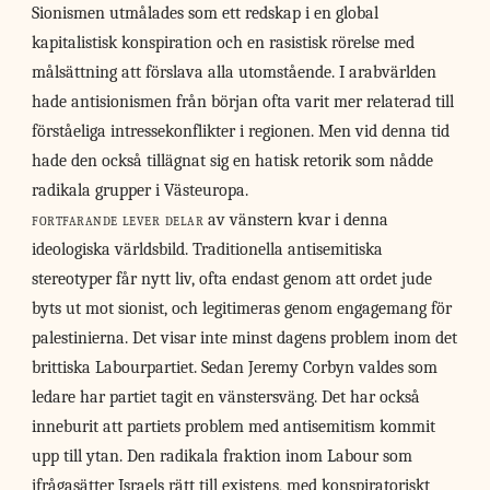
Sionismen utmålades som ett redskap i en global
kapitalistisk konspiration och en rasistisk rörelse med
målsättning att förslava alla utomstående. I arabvärlden
hade antisionismen från början ofta varit mer relaterad till
förståeliga intressekonflikter i regionen. Men vid denna tid
hade den också tillägnat sig en hatisk retorik som nådde
radikala grupper i Västeuropa.
fortfarande lever delar
av vänstern kvar i denna
ideologiska världsbild. Traditionella antisemitiska
stereotyper får nytt liv, ofta endast genom att ordet jude
byts ut mot sionist, och legitimeras genom engagemang för
palestinierna. Det visar inte minst dagens problem inom det
brittiska Labourpartiet. Sedan Jeremy Corbyn valdes som
ledare har partiet tagit en vänstersväng. Det har också
inneburit att partiets problem med antisemitism kommit
upp till ytan. Den radikala fraktion inom Labour som
ifrågasätter Israels rätt till existens, med konspiratoriskt