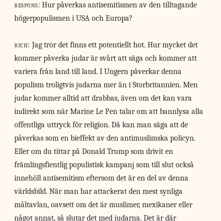
respons:
Hur påverkas antisemitismen av den tilltagande
högerpopulismen i USA och Europa?
rich:
Jag tror det finns ett potentiellt hot. Hur mycket det
kommer påverka judar är svårt att säga och kommer att
variera från land till land. I Ungern påverkar denna
populism troligtvis judarna mer än i Storbritannien. Men
judar kommer alltid att drabbas, även om det kan vara
indirekt som när Marine Le Pen talar om att bannlysa alla
offentliga uttryck för religion. Då kan man säga att de
påverkas som en bieffekt av den antimuslimska policyn.
Eller om du tittar på Donald Trump som drivit en
främlingsfientlig populistisk kampanj som till slut också
innehöll antisemitism eftersom det är en del av denna
världsbild. När man har attackerat den mest synliga
måltavlan, oavsett om det är muslimer, mexikaner eller
något annat, så slutar det med judarna. Det är där