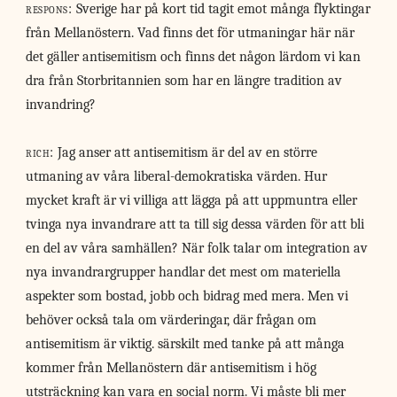
respons:
Sverige har på kort tid tagit emot många flyktingar
från Mellanöstern. Vad finns det för utmaningar här när
det gäller antisemitism och finns det någon lärdom vi kan
dra från Storbritannien som har en längre tradition av
invandring?
rich:
Jag anser att antisemitism är del av en större
utmaning av våra liberal-demokratiska värden. Hur
mycket kraft är vi villiga att lägga på att uppmuntra eller
tvinga nya invandrare att ta till sig dessa värden för att bli
en del av våra samhällen? När folk talar om integration av
nya invandrargrupper handlar det mest om materiella
aspekter som bostad, jobb och bidrag med mera. Men vi
behöver också tala om värderingar, där frågan om
antisemitism är viktig. särskilt med tanke på att många
kommer från Mellanöstern där antisemitism i hög
utsträckning kan vara en social norm. Vi måste bli mer