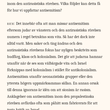
inom den antirasistiska rörelsen. Vilka följder kan detta få
för hur vi uppfattar antisemitism?
rich:
Det innebär ofta att man missar antisemitism
eftersom judar av vänstern och den antirasistiska rörelsen
numera i regel betraktas som vita. Så har det dock inte
alltid varit. Men saker och ting ändras och den
antirasistiska rörelsens fokus har nyligen beskrivits som
hudfärg, klass och kolonialism. Det gör att judarna hamnar
utanför när de ses som välbärgade vita och Israel
förknippas med kolonialism i stället för antikolonialism.
Antisemitism utanför neonazistiska grupper eller den
yttersta högern uppmärksammas sällan. En annan orsak
till denna ignorans är idén om att sionism är rasism.
Anklagelser om antisemitism inom den propalestinska
rörelsen avfärdas ofta som påhitt som fabricerats för att
tysta kritik av Israel.