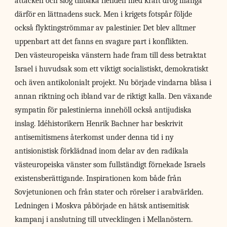
attacken och slog tillbaka fienden med kraft drog många
därför en lättnadens suck. Men i krigets fotspår följde
också flyktingströmmar av palestinier. Det blev alltmer
uppenbart att det fanns en svagare part i konflikten.
Den västeuropeiska vänstern hade fram till dess betraktat
Israel i huvudsak som ett viktigt socialistiskt, demokratiskt
och även antikolonialt projekt. Nu började vindarna blåsa i
annan riktning och ibland var de riktigt kalla. Den växande
sympatin för palestinierna innehöll också antijudiska
inslag. Idéhistorikern Henrik Bachner har beskrivit
antisemitismens återkomst under denna tid i ny
antisionistisk förklädnad inom delar av den radikala
västeuropeiska vänster som fullständigt förnekade Israels
existensberättigande. Inspirationen kom både från
Sovjetunionen och från stater och rörelser i arabvärlden.
Ledningen i Moskva påbörjade en hätsk antisemitisk
kampanj i anslutning till utvecklingen i Mellanöstern.