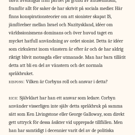
blivit avstängda från partiet på grund av antisemitism,
framför allt för saker de har skrivit på sociala medier. Här
finns konspirationsteorier om att sionister skapat IS,
jämförelser mellan Israel och Nazityskland, idéer om
världssionismens dominans och över huvud taget en
mycket hatfull användning av ordet sionist. Detta är idéer
som cirkulerat inom vänstern år efter år och de har aldrig
riktigt blivit motsagda eller utmanade. Man har bara tillåtit
detta att bli en del av vänstern och det normala
språkbruket.
respons:
Vilken är Corbyns roll och ansvar i detta?
rich:
Självklart har han ett ansvar som ledare. Corbyn
använder visserligen inte själv detta språkbruk på samma
sätt som Ken Livingstone eller George Galloway, som direkt
gett uttryck för dessa åsikter vid upprepade tillfällen. Men
han har samtidigt i decennier varit del av de politiska