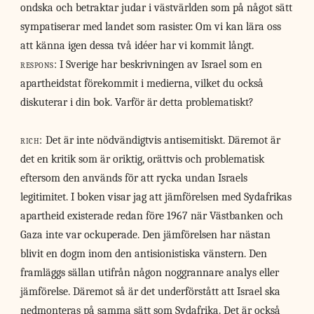
ondska och betraktar judar i västvärlden som på något sätt
sympatiserar med landet som rasister. Om vi kan lära oss
att känna igen dessa två idéer har vi kommit långt.
respons:
I Sverige har beskrivningen av Israel som en
apartheidstat förekommit i medierna, vilket du också
diskuterar i din bok. Varför är detta problematiskt?
rich:
Det är inte nödvändigtvis antisemitiskt. Däremot är
det en kritik som är oriktig, orättvis och problematisk
eftersom den används för att rycka undan Israels
legitimitet. I boken visar jag att jämförelsen med Sydafrikas
apartheid existerade redan före 1967 när Västbanken och
Gaza inte var ockuperade. Den jämförelsen har nästan
blivit en dogm inom den antisionistiska vänstern. Den
framläggs sällan utifrån någon noggrannare analys eller
jämförelse. Däremot så är det underförstått att Israel ska
nedmonteras på samma sätt som Sydafrika. Det är också