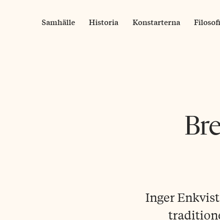
Skip
to
Samhälle
Historia
Konstarterna
Filosof
content
Bre
Inger Enkvist
tradition