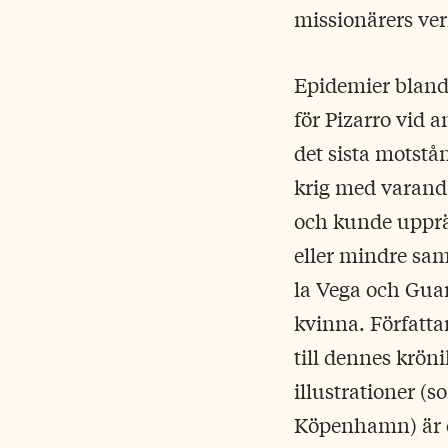
missionärers ve
Epidemier bland
för Pizarro vid a
det sista motst
krig med varandr
och kunde upprä
eller mindre sam
la Vega och Gua
kvinna. Författa
till dennes krön
illustrationer (
Köpenhamn) är e