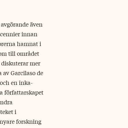
r avgörande även
decennier innan
orerna hamnat i
om till området
 diskuterar mer
a av Garcilaso de
och en inka-
 författarskapet
undra
teket i
nyare forskning