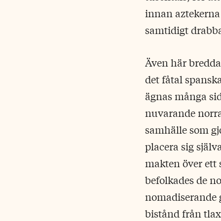
innan aztekerna
samtidigt drabb
Även här breddas
det fåtal spansk
ägnas många sido
nuvarande norra
samhälle som gjo
placera sig själ
makten över ett 
befolkades de no
nomadiserande gr
bistånd från tl