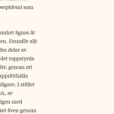
ppsepidemi som
samhet ägnas åt
en. Framför allt
ra delar av
det toppstyrda
ätt: genom att
 upprätthålla
gare. I stället
SA, av
erigen med
cket även genom