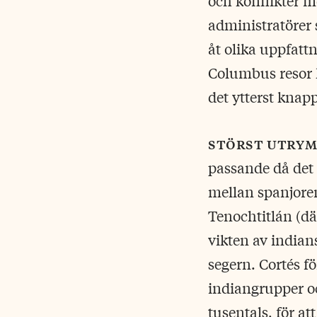
och konflikter m
administratörer
åt olika uppfat
Columbus resor k
det ytterst knap
störst utrym
passande då det
mellan spanjore
Tenochtitlán (dä
vikten av indian
segern. Cortés f
indiangrupper o
tusentals, för at