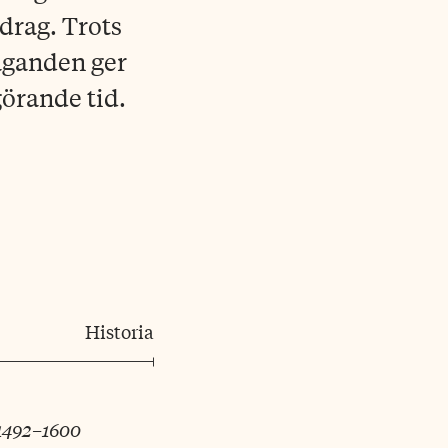
drag. Trots
taganden ger
örande tid.
Historia
1492–1600