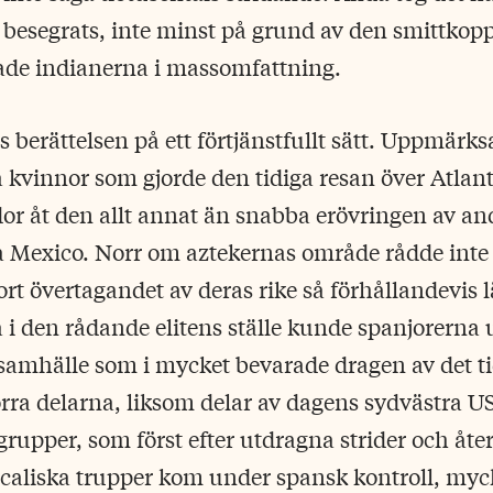
 besegrats, inte minst på grund av den smittko
ade indianerna i massomfattning.
 berättelsen på ett förtjänstfullt sätt. Uppmärk
a kvinnor som gjorde den tidiga resan över Atlant
r åt den allt annat än snabba erövringen av and
 Mexico. Norr om aztekernas område rådde inte 
rt övertagandet av deras rike så förhållandevis l
va i den rådande elitens ställe kunde spanjorerna
samhälle som i mycket bevarade dragen av det tidi
rra delarna, liksom delar av dagens sydvästra U
upper, som först efter utdragna strider och åt
axcaliska trupper kom under spansk kontroll, my