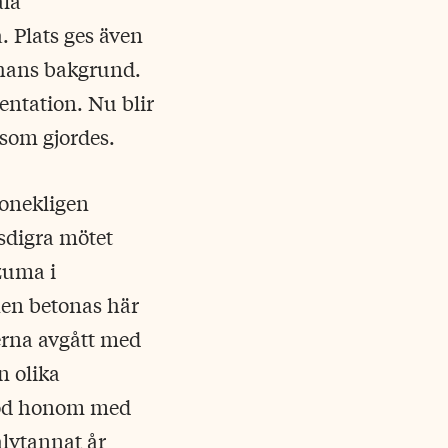
ala
 Plats ges även
 hans bakgrund.
entation. Nu blir
 som gjordes.
 onekligen
sdigra mötet
zuma i
onen betonas här
erna avgått med
n olika
stod honom med
alvtannat år