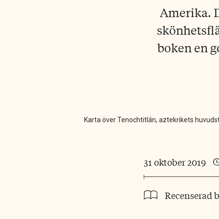
Amerika. D
skönhetsflä
boken en g
Karta över Tenochtitlán, aztekrikets huvuds
31 oktober 2019
Recenserad 