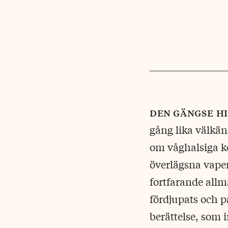
den gängse h
gång lika välkä
om våghalsiga ko
överlägsna vapen
fortfarande allm
fördjupats och p
berättelse, som 