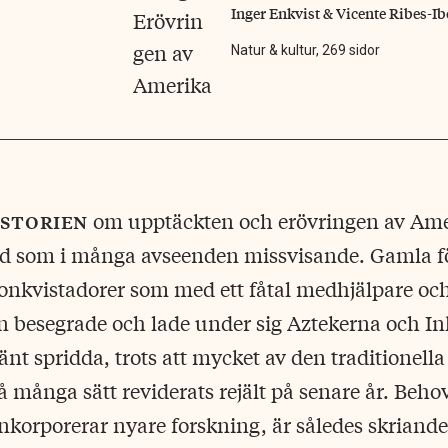
Inger Enkvist & Vicente Ribes-Ib
Natur & kultur, 269 sidor
istorien
om upptäckten och erövringen av Ame
nd som i många avseenden missvisande. Gamla fö
nkvistadorer som med ett fåtal medhjälpare och
 besegrade och lade under sig Aztekerna och Ink
änt spridda, trots att mycket av den traditionella
å många sätt reviderats rejält på senare år. Beho
inkorporerar nyare forskning, är således skriande