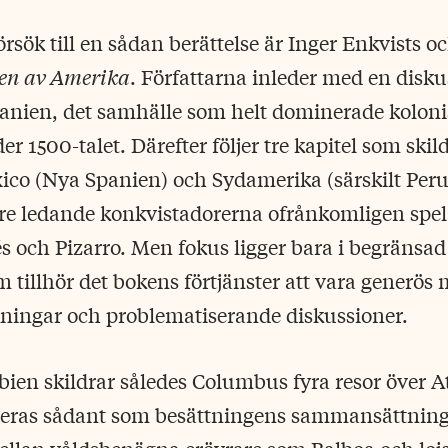
rsök till en sådan berättelse är Inger Enkvists o
en av Amerika
. Författarna inleder med en disku
anien, det samhälle som helt dominerade koloni
r 1500-talet. Därefter följer tre kapitel som skil
ico (Nya Spanien) och Sydamerika (särskilt Peru) 
re ledande konkvistadorerna ofrånkomligen spel
 och Pizarro. Men fokus ligger bara i begränsad
om tillhör det bokens förtjänster att vara generö
kningar och problematiserande diskussioner.
bien skildrar således Columbus fyra resor över A
teras sådant som besättningens sammansättning