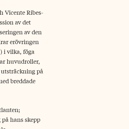
ch Vicente Ribes-
ssion av det
seringen av den
drar erövringen
i vilka, föga
ar huvudroller,
 utsträckning på
s med breddade
tlanten;
 på hans skepp