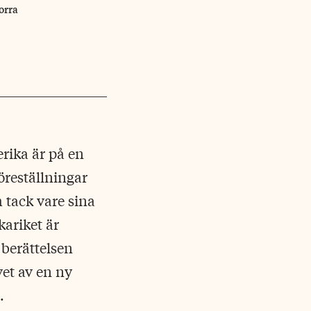
orra
rika är på en
reställningar
 tack vare sina
ariket är
 berättelsen
vet av en ny
.