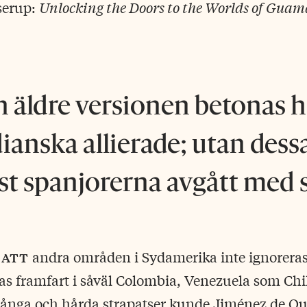
serup:
Unlocking the Doors to the Worlds of Gua
.
 äldre versionen betonas h
dianska allierade; utan dess
t spanjorerna avgått med 
 att
andra områden i Sydamerika inte ignoreras
s framfart i såväl Colombia, Venezuela som Chil
r långa och hårda strapatser kunde Jiménez de Q