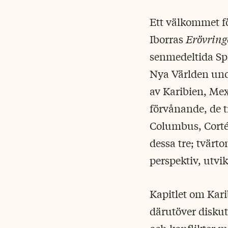
Ett välkommet fö
Iborras
Erövring
senmedeltida Sp
Nya Världen unde
av Karibien, Mex
förvånande, de t
Columbus, Cortés
dessa tre; tvärt
perspektiv, utvi
Kapitlet om Kari
därutöver disku