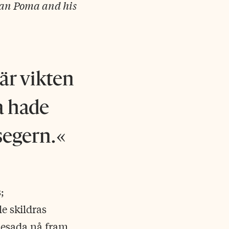
man Poma and his
är vikten
a hade
segern.
;
e skildras
uesada nå fram