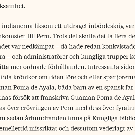
rksamhet.
 indianerna liksom ett utdraget inbördeskrig va
nkomsten till Peru. Trots det skulle det ta flera 
åndet var nedkämpat – då hade redan konkvistad
a – och administratörer och kungliga trupper k
tta mer ordnade förhållanden. Intressanta sidor
tida krönikor om tiden före och efter spanjorern
man Poma de Ayala, båda barn av en spansk far 
rnas försök att frånskriva Guaman Poma de Ayala
ika över erövringen av Peru med dess över fyrah
som sedan århundranden finns på Kungliga biblio
mellertid missriktat och dessutom vederlagt av 