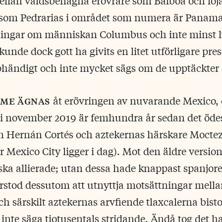
ellan våldsbenägna erövrare som Balboa och loj
 som Pedrarias i området som numera är Panama.
tningar om människan Columbus och inte minst
unde dock gott ha givits en litet utförligare pres
phändigt och inte mycket sägs om de upptäckter
me ägnas
åt erövringen av nuvarande Mexico,
 i november 2019 är femhundra år sedan det öde
n Hernán Cortés och aztekernas härskare Mocte
r Mexico City ligger i dag). Mot den äldre versi
ska allierade; utan dessa hade knappast spanjor
örstod dessutom att utnyttja motsättningar mella
ch särskilt aztekernas arvfiende tlaxcalerna bi
t inte säga tiotusentals stridande. Ändå tog det h