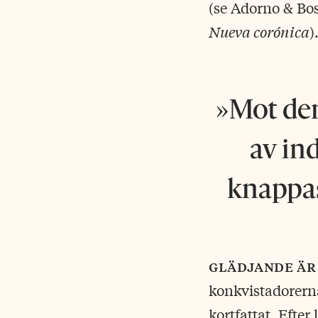
(se Adorno & Bo
Nueva corónica
)
Mot den
av in
knappas
glädjande är
konkvistadorerna
kortfattat. Efte