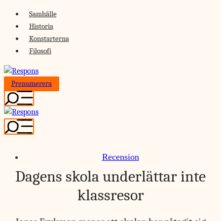
Skip
Samhälle
to
Historia
content
Konstarterna
Filosofi
Prenumerera
Recension
Dagens skola underlättar inte
klassresor