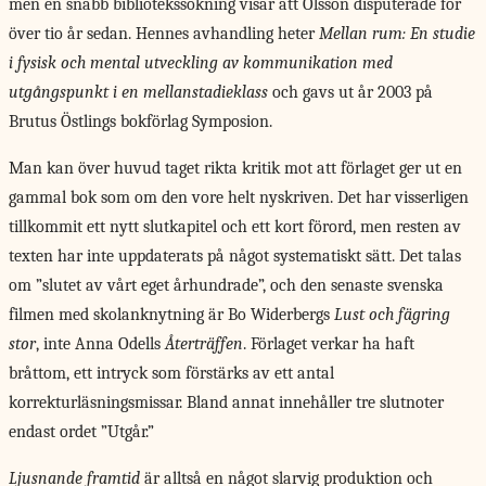
men en snabb bibliotekssökning visar att Olsson disputerade för
över tio år sedan. Hennes avhandling heter
Mellan rum: En studie
i fysisk och mental utveckling av kommunikation med
utgångspunkt i en mellanstadieklass
och gavs ut år 2003 på
Brutus Östlings bokförlag Symposion.
Man kan över huvud taget rikta kritik mot att förlaget ger ut en
gammal bok som om den vore helt nyskriven. Det har visserligen
tillkommit ett nytt slutkapitel och ett kort förord, men resten av
texten har inte uppdaterats på något systematiskt sätt. Det talas
om ”slutet av vårt eget århundrade”, och den senaste svenska
filmen med skolanknytning är Bo Widerbergs
Lust och fägring
stor
, inte Anna Odells
Återträffen
. Förlaget verkar ha haft
bråttom, ett intryck som förstärks av ett antal
korrekturläsningsmissar. Bland annat innehåller tre slutnoter
endast ordet ”Utgår.”
Ljusnande framtid
är alltså en något slarvig produktion och