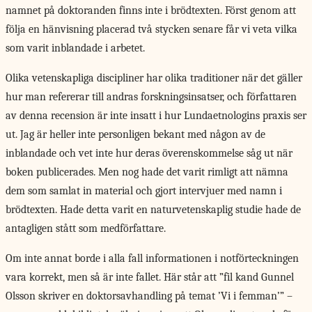
namnet på doktoranden finns inte i brödtexten. Först genom att
följa en hänvisning placerad två stycken senare får vi veta vilka
som varit inblandade i arbetet.
Olika vetenskapliga discipliner har olika traditioner när det gäller
hur man refererar till andras forskningsinsatser, och författaren
av denna recension är inte insatt i hur Lundaetnologins praxis ser
ut. Jag är heller inte personligen bekant med någon av de
inblandade och vet inte hur deras överenskommelse såg ut när
boken publicerades. Men nog hade det varit rimligt att nämna
dem som samlat in material och gjort intervjuer med namn i
brödtexten. Hade detta varit en naturvetenskaplig studie hade de
antagligen stått som medförfattare.
Om inte annat borde i alla fall informationen i notförteckningen
vara korrekt, men så är inte fallet. Här står att ”fil kand Gunnel
Olsson skriver en doktorsavhandling på temat ’Vi i femman’” –