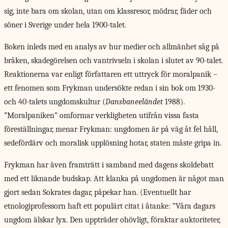
sig, inte bara om skolan, utan om klassresor, mödrar, fäder och
söner i Sverige under hela 1900-talet.
Boken inleds med en analys av hur medier och allmänhet såg på
bråken, skadegörelsen och vantrivseln i skolan i slutet av 90-talet.
Reaktionerna var enligt författaren ett uttryck för moralpanik –
ett fenomen som Frykman undersökte redan i sin bok om 1930-
och 40-talets ungdomskultur (
Dansbaneeländet
1988).
”Moralpaniken” omformar verkligheten utifrån vissa fasta
föreställningar, menar Frykman: ungdomen är på väg åt fel håll,
sedefördärv och moralisk upplösning hotar, staten måste gripa in.
Frykman har även framträtt i samband med dagens skoldebatt
med ett liknande budskap. Att klanka på ungdomen är något man
gjort sedan Sokrates dagar, påpekar han. (Eventuellt har
etnologiprofessorn haft ett populärt citat i åtanke: ”Våra dagars
ungdom älskar lyx. Den uppträder ohövligt, föraktar auktoriteter,