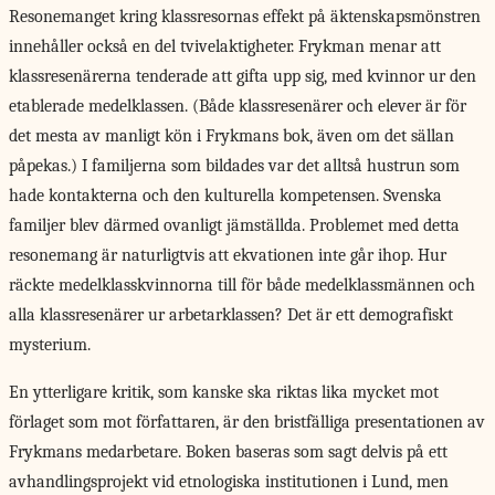
Resonemanget kring klassresornas effekt på äktenskapsmönstren
innehåller också en del tvivelaktigheter. Frykman menar att
klassresenärerna tenderade att gifta upp sig, med kvinnor ur den
etablerade medelklassen. (Både klassresenärer och elever är för
det mesta av manligt kön i Frykmans bok, även om det sällan
påpekas.) I familjerna som bildades var det alltså hustrun som
hade kontakterna och den kulturella kompetensen. Svenska
familjer blev därmed ovanligt jämställda. Problemet med detta
resonemang är naturligtvis att ekvationen inte går ihop. Hur
räckte medelklasskvinnorna till för både medelklassmännen och
alla klassresenärer ur arbetarklassen? Det är ett demografiskt
mysterium.
En ytterligare kritik,
som kanske ska riktas lika mycket mot
förlaget som mot författaren, är den bristfälliga presentationen av
Frykmans medarbetare. Boken baseras som sagt delvis på ett
avhandlingsprojekt vid etnologiska institutionen i Lund, men