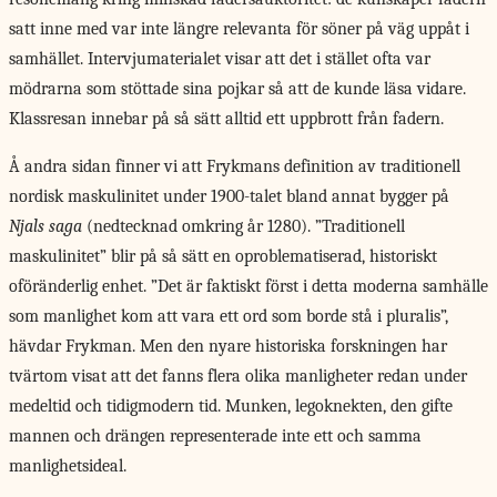
satt inne med var inte längre relevanta för söner på väg uppåt i
samhället. Intervjumaterialet visar att det i stället ofta var
mödrarna som stöttade sina pojkar så att de kunde läsa vidare.
Klassresan innebar på så sätt alltid ett uppbrott från fadern.
Å andra sidan finner vi att Frykmans definition av traditionell
nordisk maskulinitet under 1900-talet bland annat bygger på
Njals saga
(nedtecknad omkring år 1280). ”Traditionell
maskulinitet” blir på så sätt en oproblematiserad, historiskt
oföränderlig enhet. ”Det är faktiskt först i detta moderna samhälle
som manlighet kom att vara ett ord som borde stå i pluralis”,
hävdar Frykman. Men den nyare historiska forskningen har
tvärtom visat att det fanns flera olika manligheter redan under
medeltid och tidigmodern tid. Munken, legoknekten, den gifte
mannen och drängen representerade inte ett och samma
manlighetsideal.