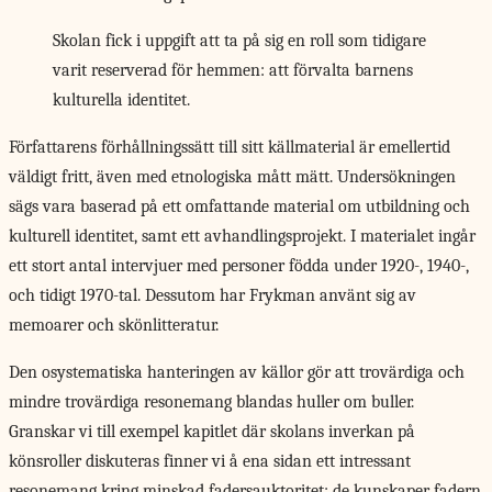
Skolan fick i uppgift att ta på sig en roll som tidigare
varit reserverad för hemmen: att förvalta barnens
kulturella identitet.
Författarens förhållningssätt till
sitt källmaterial är emellertid
väldigt fritt, även med etnologiska mått mätt. Undersökningen
sägs vara baserad på ett omfattande material om utbildning och
kulturell identitet, samt ett avhandlingsprojekt. I materialet ingår
ett stort antal intervjuer med personer födda under 1920-, 1940-,
och tidigt 1970-tal. Dessutom har Frykman använt sig av
memoarer och skönlitteratur.
Den osystematiska hanteringen av källor gör att trovärdiga och
mindre trovärdiga resonemang blandas huller om buller.
Granskar vi till exempel kapitlet där skolans inverkan på
könsroller diskuteras finner vi å ena sidan ett intressant
resonemang kring minskad fadersauktoritet: de kunskaper fadern