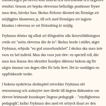
fokuseringen på eleven som individ fick oförutsedda och negativa
resultat. Genom att bejaka elevernas befintliga positioner fryser
man dem, hävdar han. Skolan förlorar därmed sin förmåga att
möjliggöra klassresor, ja, till och med förmågan att ingjuta
känslan i eleverna av att förändring är möjlig.
Frykman dristar sig alltså att ifrågasätta alla lärarutbildningars
credo att ”möta eleverna där de är”. Skolan borde i stället, säger
Frykman, erbjuda ”en god annorlundahet”. I skolan ska man inte
vara en hel individ. Man ska vara just elev: en speciell roll, där
man kan lämna den identitet familjen dikterar bakom sig för
några timmar om dagen eller för hela livet. Det är onekligen en
uppfriskande tanke.
I bokens nyskrivna slutkapitel utvecklar Frykman sitt
resonemang och anknyter mer direkt till dagens diskussion om
elevers bristande kunskaper. Dagens pedagogik – ”otydlighetens
pedagogik”, kallar Frykman den med ett uttryck lånat av den