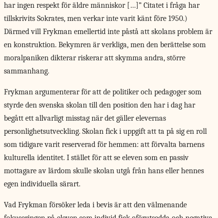
har ingen respekt för äldre människor […]” Citatet i fråga har
tillskrivits Sokrates, men verkar inte varit känt före 1950.)
Därmed vill Frykman emellertid inte påstå att skolans problem är
en konstruktion. Bekymren är verkliga, men den berättelse som
moralpaniken dikterar riskerar att skymma andra, större
sammanhang.
Frykman argumenterar för att de politiker och pedagoger som
styrde den svenska skolan till den position den har i dag har
begått ett allvarligt misstag när det gäller elevernas
personlighetsutveckling. Skolan fick i uppgift att ta på sig en roll
som tidigare varit reserverad för hemmen: att förvalta barnens
kulturella identitet. I stället för att se eleven som en passiv
mottagare av lärdom skulle skolan utgå från hans eller hennes
egen individuella särart.
Vad Frykman försöker
leda i bevis är att den välmenande