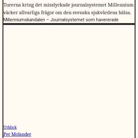
Turerna kring det misslyckade journalsystemet Millennium
väcker allvarliga frågor om den svenska sjukvårdens hälsa.
Millenniumskandalen – Journalsystemet som havererade
Utblick
Per Molander