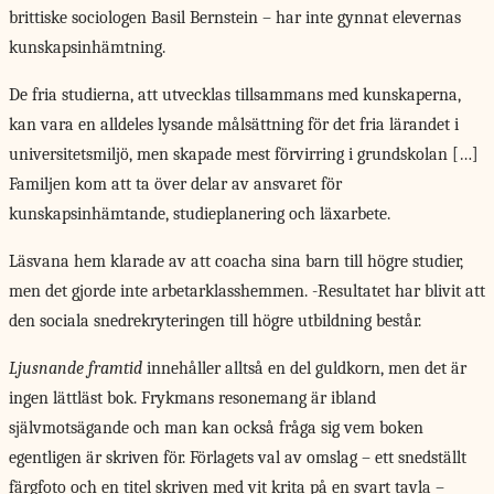
brittiske sociologen Basil Bernstein – har inte gynnat elevernas
kunskapsinhämtning.
De fria studierna, att utvecklas tillsammans med kunskaperna,
kan vara en alldeles lysande målsättning för det fria lärandet i
universitetsmiljö, men skapade mest förvirring i grundskolan […]
Familjen kom att ta över delar av ansvaret för
kunskapsinhämtande, studieplanering och läxarbete.
Läsvana hem klarade av att coacha sina barn till högre studier,
men det gjorde inte arbetarklasshemmen. -Resultatet har blivit att
den sociala snedrekryteringen till högre utbildning består.
Ljusnande framtid
innehåller alltså en del guldkorn, men det är
ingen lättläst bok. Frykmans resonemang är ibland
självmotsägande och man kan också fråga sig vem boken
egentligen är skriven för. Förlagets val av omslag – ett snedställt
färgfoto och en titel skriven med vit krita på en svart tavla –