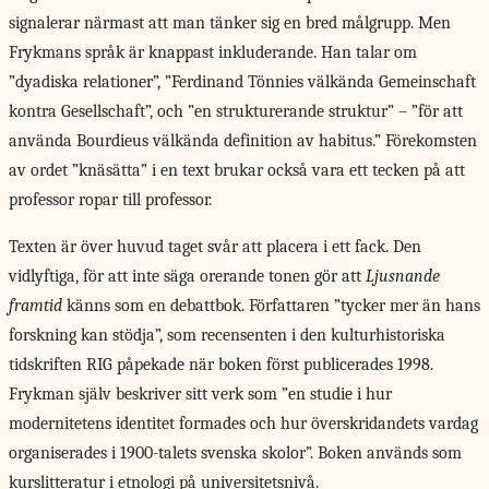
signalerar närmast att man tänker sig en bred målgrupp. Men
Frykmans språk är knappast inkluderande. Han talar om
”dyadiska relationer”, ”Ferdinand Tönnies välkända Gemeinschaft
kontra Gesellschaft”, och ”en strukturerande struktur” – ”för att
använda Bourdieus välkända definition av habitus.” Förekomsten
av ordet ”knäsätta” i en text brukar också vara ett tecken på att
professor ropar till professor.
Texten är över huvud taget svår att placera i ett fack. Den
vidlyftiga, för att inte säga orerande tonen gör att
Ljusnande
framtid
känns som en debattbok. Författaren ”tycker mer än hans
forskning kan stödja”, som recensenten i den kulturhistoriska
tidskriften RIG påpekade när boken först publicerades 1998.
Frykman själv beskriver sitt verk som ”en studie i hur
modernitetens identitet formades och hur överskridandets vardag
organiserades i 1900-talets svenska skolor”. Boken används som
kurslitteratur i etnologi på universitetsnivå.