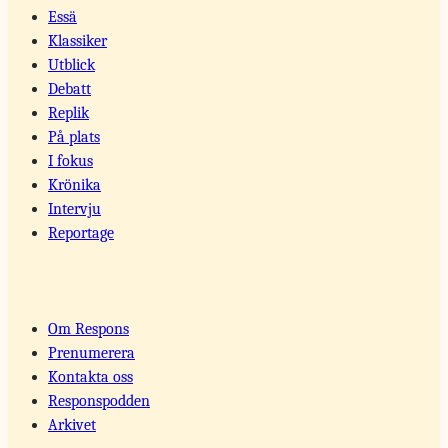
Essä
Klassiker
Utblick
Debatt
Replik
På plats
I fokus
Krönika
Intervju
Reportage
Om Respons
Prenumerera
Kontakta oss
Responspodden
Arkivet