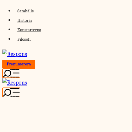
Skip
Samhälle
to
Historia
content
Konstarterna
Filosofi
Prenumerera