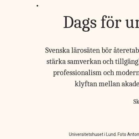
Dags för un
Svenska lärosäten bör återetabl
stärka samverkan och tillgäng
professionalism och modern 
klyftan mellan akade
S
Universitetshuset i Lund. Foto An