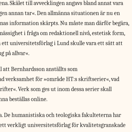
na. Skälet till avvecklingen angavs bland annat vara
ngen annan tar«. Den allmänna situationen är nu en
rnas information skärpts. Nu måste man därför begära,
ässighet i fråga om redaktionell nivå, estetisk form,
 ett universitetsförlag i Lund skulle vara ett sätt att
g på allvar«.
ill att Bernhardsson anställts som
rad verksamhet för »område HT:s skriftserier«, vad
ifter«. Verk som ges ut inom dessa serier skall
nna beställas online.
. De humanistiska och teologiska fakulteterna har
ett verkligt universitetsförlag för kvalitetsgranskade