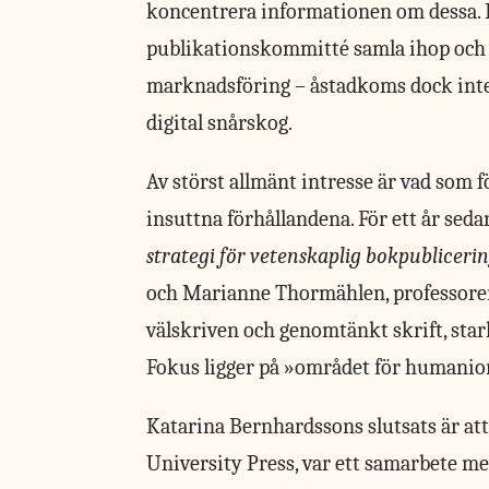
koncentrera informationen om dessa. P
publikationskommitté samla ihop och v
marknadsföring – åstadkoms dock inte. 
digital snårskog.
Av störst allmänt
intresse är vad som fö
insuttna förhållandena. För ett år sed
strategi för vetenskaplig bokpublicerin
och Marianne Thormählen, professorer i
välskriven och genomtänkt skrift, star
Fokus ligger på »området för humanior
Katarina Bernhardssons slutsats är att 
University Press, var ett samarbete med