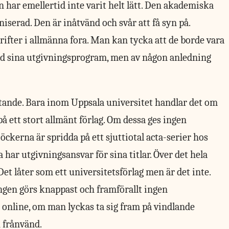
 har emellertid inte varit helt lätt. Den akademiska
iserad. Den är inåtvänd och svår att få syn på.
rifter i allmänna fora. Man kan tycka att de borde vara
ed sina utgivningsprogram, men av någon anledning
tande. Bara inom Uppsala universitet handlar det om
på ett stort allmänt förlag. Om dessa ges ingen
ckerna är spridda på ett sjuttiotal acta-serier hos
la har utgivningsansvar för sina titlar. Över det hela
Det låter som ett universitetsförlag men är det inte.
gen görs knappast och framförallt ingen
 online, om man lyckas ta sig fram på vindlande
 frånvänd.