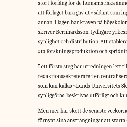
stort förfång för de humanistiska ämne
att förlaget bara gav ut »sådant som i
annan. I lagen har kraven på högskolo
skriver Bernhardsson, tydligare yrkesm
synlighet och distribution. Att etablera
»ta forskningsproduktion och spridnin
I ett första steg har utredningen lett t
redaktionssekreterare i en centralise
som kan kallas »Lunds Universitets Skr
synliggöras, beskrivas utförligt och ku
Men mer har skett de senaste veckorna
förnyat sina ansträngningar att starta 