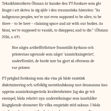
Teknikhistorikern Öhman är kanske den PT-forskare som går
längst i att skriva in sig själv i den traumatiska historien: ”As
indigenous peoples, we’re not even supposed to be alive, to be
there – to be here – claiming space and air with our bodies. As
Sámi, we’re supposed to vanish, to disappear, and to die.” (Öhman
2016, s. 69).
Hos några artikelförfattare framställs kyrkans och
prästernas agerande som något ’anmärkningsvärt’,
underförstått, de borde inte ha gjort så eftersom de
var präster.
PT-präglad forskning som
ska visa på både rasistisk
diskriminering och urfolklig motståndskamp mot densamma kan
uppvisa anmärkningsvärda kvalitetsbrister. Jag ska ge två
exempel, båda relativt nya undersökningar som innehåller
långtgående slutsatser för vilka empiriskt stöd saknas. I båda