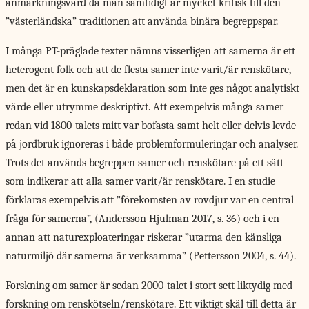
anmärkningsvärd då man samtidigt är mycket kritisk till den
”västerländska” traditionen att använda binära begreppspar.
I många PT-präglade texter nämns visserligen att samerna är ett
heterogent folk och att de flesta samer inte varit/är renskötare,
men det är en kunskapsdeklaration som inte ges något analytiskt
värde eller utrymme deskriptivt. Att exempelvis många samer
redan vid 1800-talets mitt var bofasta samt helt eller delvis levde
på jordbruk ignoreras i både problemformuleringar och analyser.
Trots det används begreppen samer och renskötare på ett sätt
som indikerar att alla samer varit/är renskötare. I en studie
förklaras exempelvis att ”förekomsten av rovdjur var en central
fråga för samerna”, (Andersson Hjulman 2017, s. 36) och i en
annan att naturexploateringar riskerar ”utarma den känsliga
naturmiljö där samerna är verksamma” (Pettersson 2004, s. 44).
Forskning om samer är sedan 2000-talet i stort sett liktydig med
forskning om renskötseln/renskötare. Ett viktigt skäl till detta är