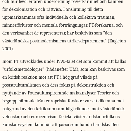
och hur levd, erfaren underordning påverkar nuet och kampen
för dekolonisation och rättvisa. I anslutning till detta
uppmärksammas ofta individuella och kollektiva trauman,
minnesförluster och mentala förträngningar. PT-forskarna, och
den verksamhet de representerar, har beskrivits som ”den
västerländska postmodernismens utrikesdepartement” (Eagleton
2001).
Inom PT utvecklades under 1990-talet det som kommit att kallas
”urfolksmetodologier” (hädanefter UM), som kan beskrivas som
en kritisk reaktion mot att PT i hög grad vilade på
poststrukturalismen och dess fokus på dekonstruktion och
nyttjande av Foucaultinspirerande maktanalyser. Teorier och
begrepp hämtade från europeiska forskare var ett dilemma mot
bakgrund av den kritik som samtidigt riktades mot västerländsk
vetenskap och eurocentrism. De icke-västerländska urfolkens
kunskapssystem kom här att passa som hand i handske. Den