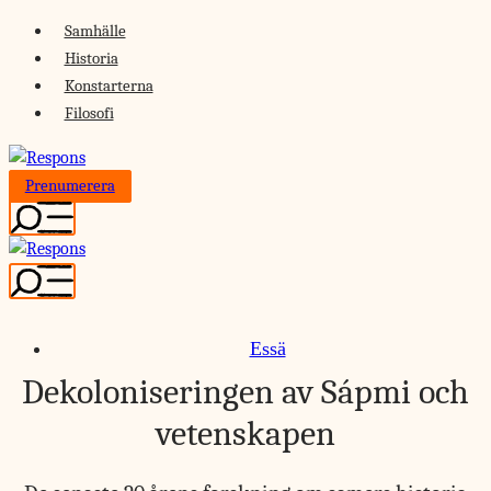
Skip
Samhälle
to
Historia
content
Konstarterna
Filosofi
Prenumerera
Essä
Dekoloniseringen av Sápmi och
vetenskapen