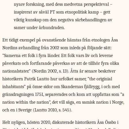
nyare forskning, med dess medvetna perspektivval –
inspirerat av såväl PT som etnopolitisk kamp – gett
viktig kunskap om den negativa särbehandlingen av
samer under århundraden.
Ett tidigt exempel på ovanstående hämtas från etnologen Åsa
Nordins avhandling från 2002 som inleds på följande sätt:
”Samerna ett folk i fyra länder. Ett folk vars liv och leverne
påverkats och fortfarande påverkas av att de tillhör fyra olika
nationalstater.” (Nordin 2002, s. 13). Åtta år senare beskriver
historikern Patrik Lantto hur urfolket samer, ”the originial
inhabitants” på ömse sidor om Skandernas fjällrygg, i och med
gränsdragningen 1751, separerades och kom att uppfattas som ”a
nation within the nation”, det vill säga, en samisk nation i Norge,
och en i Sverige (Lantto 2010, s. 545).
Helt nyligen, hösten 2020, diskuterade historikern Åsa Össbo i