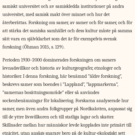
samiskt universitet och av samiskledda institutioner på andra
universitet, med samisk makt över minnet och hur det
återberättas. Forskning om samer, av samer och för samer, och för
att stärka det samiska samhället och dess kultur måste på samma
sätt vara en självklarhet som det är för exempelvis svensk
forskning (Öhman 2015, s. 129).
Perioden 1930–2000 dominerades forskningen om samers
levnadsvillkor och historia av kulturgeografer, etnologer och
historiker. I denna forskning, här benämnd ”äldre forskning”,
beskrevs samer som boendes i ”Lappland”, ”lappmarkerna”,
”samernas bosättningsområde” eller så användes
sockenbenämningar för lokalisering. Forskarna analyserade hur
samer, men även andra folkgrupper på Nordkalotten, anpassat sig
till de yttre livsvillkoren och till statliga lagar och skatter.
Skillnader mellan hur människor levde kopplades inte primärt till
etnicitet, utan ansågs snarare bero på de kultur-ekologiskt sett