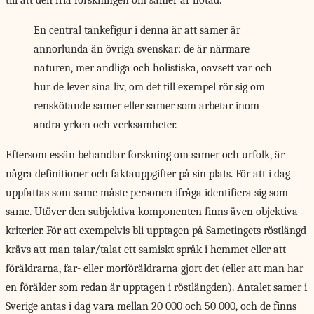
till att den fria forskningen om samer är hotad.
En central tankefigur i denna är att samer är
annorlunda än övriga svenskar: de är närmare
naturen, mer andliga och holistiska, oavsett var och
hur de lever sina liv, om det till exempel rör sig om
renskötande samer eller samer som arbetar inom
andra yrken och verksamheter.
Eftersom essän behandlar forskning om samer och urfolk, är
några definitioner och faktauppgifter på sin plats. För att i dag
uppfattas som same måste personen ifråga identifiera sig som
same. Utöver den subjektiva komponenten finns även objektiva
kriterier. För att exempelvis bli upptagen på Sametingets röstlängd
krävs att man talar/talat ett samiskt språk i hemmet eller att
föräldrarna, far- eller morföräldrarna gjort det (eller att man har
en förälder som redan är upptagen i röstlängden). Antalet samer i
Sverige antas i dag vara mellan 20 000 och 50 000, och de finns