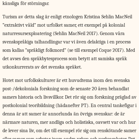
känsliga för störningar.
Turism av detta slag är enligt etnologen Kristina Sehlin MacNeil
”extraktivt våld” mot urfolket samer, ett exempel på kolonial
naturresursexploatering (Sehlin MacNeil 2017). Genom våra
svenskspråkiga talhandlingar var vi även delaktiga i en process
som kallas ”språkligt folkmord” (se till exempel Coque 2017). Med
det avses den språkbytesprocess som betytt att samiska språk
utkonkurrerats av det svenska språket.
Hotet mot urfolkskulturer är ett huvudtema inom den svenska
post-/dekoloniala forskning som de senaste 20 åren behandlat
samers historia och livsvillkor. Det rör sig om forskning präglad av
postkolonial teoribildning (hädanefter PT). En central tankefigur i
denna är att samer är annorlunda än övriga svenskar: de är
närmare naturen, mer andliga och holistiska, oavsett var och hur
de lever sina liv, om det till exempel rör sig om renskötande samer