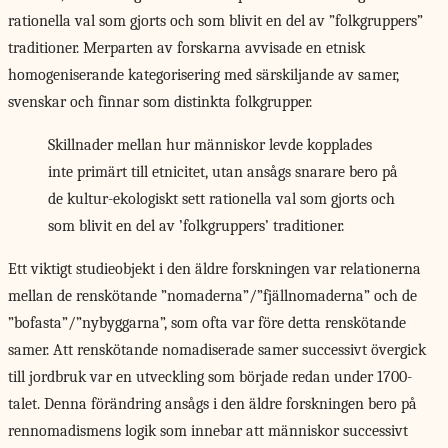
rationella val som gjorts och som blivit en del av ”folkgruppers”
traditioner. Merparten av forskarna avvisade en etnisk
homogeniserande kategorisering med särskiljande av samer,
svenskar och finnar som distinkta folkgrupper.
Skillnader mellan hur människor levde kopplades
inte primärt till etnicitet, utan ansågs snarare bero på
de kultur-ekologiskt sett rationella val som gjorts och
som blivit en del av ’folkgruppers’ traditioner.
Ett viktigt studieobjekt i den äldre forskningen var relationerna
mellan de renskötande ”nomaderna”/”fjällnomaderna” och de
”bofasta”/”nybyggarna”, som ofta var före detta renskötande
samer. Att renskötande nomadiserade samer successivt övergick
till jordbruk var en utveckling som började redan under 1700-
talet. Denna förändring ansågs i den äldre forskningen bero på
rennomadismens logik som innebar att människor successivt