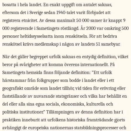
bosatta i hela landet. En exakt uppgift om antalet saknas,
eftersom det i Sverige sedan 1940-talet varit förbjudet att
registrera etnicitet. Av dessa maximalt 50 000 samer är knappt 9
000 registrerade i Sametingets röstlängd. År 2000 var omkring 500
personer heltidssysselsatta inom renskötseln. För att bedriva
renskötsel krävs medlemskap i någon av landets 51 samebyar.
När det gäller begreppet urfolk saknas en entydig definition, vilket
beror på svårigheter att komma överens internationellt. På
Sametingets hemsida finns följande definition: ”Ett urfolk
härstammar från folkgrupper som bodde i landet eller i ett
geografiskt område som landet tillhör, vid tiden för erövring eller
fastställande av nuvarande statsgränser och vilka har behållit en
del eller alla sina egna sociala, ekonomiska, kulturella och
politiska institutioner.” Tillämpningen av denna definition har i
praktiken inneburit att urfolkens historiska framträdande gjorts
avhängigt de europeiska nationernas statsbildningsprocesser och