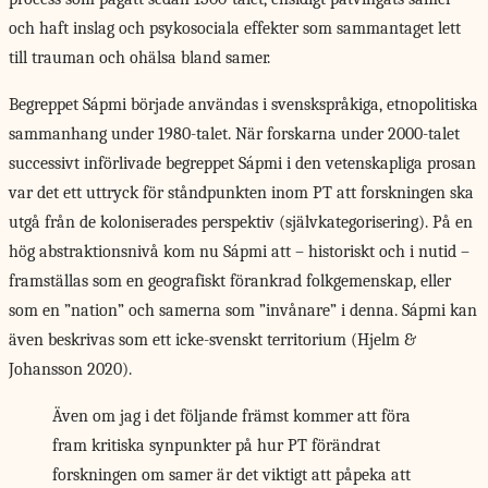
och haft inslag och psykosociala effekter som sammantaget lett
till trauman och ohälsa bland samer.
Begreppet Sápmi började användas i svenskspråkiga, etnopolitiska
sammanhang under 1980-talet. När forskarna under 2000-talet
successivt införlivade begreppet Sápmi i den vetenskapliga prosan
var det ett uttryck för ståndpunkten inom PT att forskningen ska
utgå från de koloniserades perspektiv (självkategorisering). På en
hög abstraktionsnivå kom nu Sápmi att – historiskt och i nutid –
framställas som en geografiskt förankrad folkgemenskap, eller
som en ”nation” och samerna som ”invånare” i denna. Sápmi kan
även beskrivas som ett icke-svenskt territorium (Hjelm &
Johansson 2020).
Även om jag i det följande främst kommer att föra
fram kritiska synpunkter på hur PT förändrat
forskningen om samer är det viktigt att påpeka att