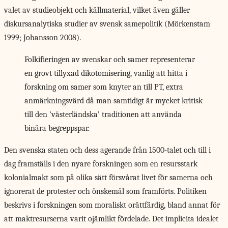
valet av studieobjekt och källmaterial, vilket även gäller
diskursanalytiska studier av svensk samepolitik (Mörkenstam
1999; Johansson 2008).
Folkifieringen av svenskar och samer representerar
en grovt tillyxad dikotomisering, vanlig att hitta i
forskning om samer som knyter an till PT, extra
anmärkningsvärd då man samtidigt är mycket kritisk
till den ’västerländska’ traditionen att använda
binära begreppspar.
Den svenska staten
och dess agerande från 1500-talet och till i
dag framställs i den nyare forskningen som en resursstark
kolonialmakt som på olika sätt försvårat livet för samerna och
ignorerat de protester och önskemål som framförts. Politiken
beskrivs i forskningen som moraliskt orättfärdig, bland annat för
att maktresurserna varit ojämlikt fördelade. Det implicita idealet