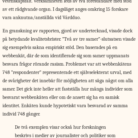
vetenskapsfält. Verksamheten leds av två föreståndare med stöd
av ett rådgivande organ. I dagsläget anges omkring 15 forskare
vara anknutna/anställda vid Várdduo.
En granskning av rapporten, gjord av undertecknad, visade dock
på betydande kvalitetsbrister. ”Två av tre samer”-slutsatsen visade
sig exempelvis sakna empiriskt stöd. Den baserades på en
webbenkät, där de som identifierade sig som samer uppmanats
besvara frågor rörande rasism. Problemet var att webbenkätens
748 ”respondenter” representerade ett självselekterat urval, med
de svårigheter det innebär för möjligheten att säga något om alla
samer. Det gick inte heller att fastställa hur många individer som
besvarat webbenkäten eller om de ansett sig ha en samisk
identitet. Enkäten kunde hypotetiskt vara besvarad av samma
individ 748 gånger.
De två exemplen visar också hur forskningen
beskrivs i medier av journalister och politiker som