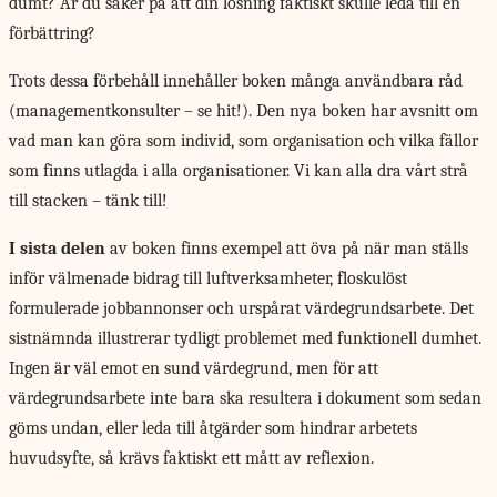
dumt? Är du säker på att din lösning faktiskt skulle leda till en
förbättring?
Trots dessa förbehåll innehåller boken många användbara råd
(managementkonsulter – se hit!). Den nya boken har avsnitt om
vad man kan göra som individ, som organisation och vilka fällor
som finns utlagda i alla organisationer. Vi kan alla dra vårt strå
till stacken – tänk till!
I sista delen
av boken finns exempel att öva på när man ställs
inför välmenade bidrag till luftverksamheter, floskulöst
formulerade jobbannonser och urspårat värdegrundsarbete. Det
sistnämnda illustrerar tydligt problemet med funktionell dumhet.
Ingen är väl emot en sund värdegrund, men för att
värdegrundsarbete inte bara ska resultera i dokument som sedan
göms undan, eller leda till åtgärder som hindrar arbetets
huvudsyfte, så krävs faktiskt ett mått av reflexion.