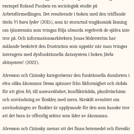
exempel Roland Paulsen en sociologisk studie på
Arbetsförmedlingen. Det resulterade i boken med den träffande
titeln
Vi bara lyder
(2015), som är storartad tragikomisk läsning
om tjänstemän som tvingas följa absurda regelverk de själva inte
tror på. Och informationsarkitekten Jonas Söderström har
målande beskrivit den frustration som uppstår när man tvingas
interagera med dysfunktionella datasystem i boken
Jävla
skitsystem
! (2022).
Alvesson och Cizinsky kategoriserar den funktionella dumheten i
elva olika åkommor. Dessa spänner från likformighet och rädsla
för att göra fel, till ansvarslöshet, konflikträdsla, planfetischism
och användning av floskler, med mera. Särskilt avsnittet om
användningen av floskler är upplysande för den som kanske tror
att det bara är offentlig sektor som lider av åkomman.
Alvesson och Cizinsky menar att det finns botemedel och föreslår