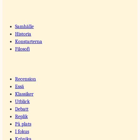
Samhälle
Historia
Konstarterna
Filosofi
Recension
Essä
Klassiker
Utblick
Debatt
Replik
På plats
I fokus
Krönika