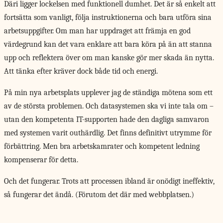
Däri ligger lockelsen med funktionell dumhet. Det är så enkelt att
fortsätta som vanligt, följa instruktionerna och bara utföra sina
arbetsuppgifter. Om man har uppdraget att främja en god
värdegrund kan det vara enklare att bara köra på än att stanna
upp och reflektera över om man kanske gör mer skada än nytta.
Att tänka efter kräver dock både tid och energi.
På min nya arbetsplats upplever jag de ständiga mötena som ett
av de största problemen. Och datasystemen ska vi inte tala om –
utan den kompetenta IT-supporten hade den dagliga samvaron
med systemen varit outhärdlig. Det finns definitivt utrymme för
förbättring. Men bra arbetskamrater och kompetent ledning
kompenserar för detta.
Och det fungerar. Trots att processen ibland är onödigt ineffektiv,
så fungerar det ändå. (Förutom det där med webbplatsen.)