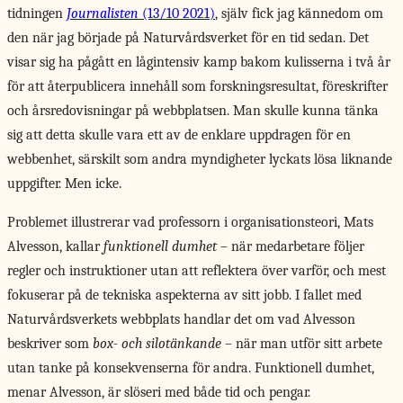
tidningen
Journalisten
(13/10 2021)
, själv fick jag kännedom om
den när jag började på Naturvårdsverket för en tid sedan. Det
visar sig ha pågått en lågintensiv kamp bakom kulisserna i två år
för att återpublicera innehåll som forskningsresultat, föreskrifter
och årsredovisningar på webbplatsen. Man skulle kunna tänka
sig att detta skulle vara ett av de enklare uppdragen för en
webbenhet, särskilt som andra myndigheter lyckats lösa liknande
uppgifter. Men icke.
Problemet illustrerar vad professorn i organisationsteori, Mats
Alvesson, kallar
funktionell dumhet
– när medarbetare följer
regler och instruktioner utan att reflektera över varför, och mest
fokuserar på de tekniska aspekterna av sitt jobb. I fallet med
Naturvårdsverkets webbplats handlar det om vad Alvesson
beskriver som
box- och silotänkande
– när man utför sitt arbete
utan tanke på konsekvenserna för andra. Funktionell dumhet,
menar Alvesson, är slöseri med både tid och pengar.