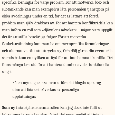
specifika lösningar för varje problem. För att motverka box- och
silotänkande kan man exempelvis låta personalen tjänstgöra på
olika avdelningar under en tid, för det är lättare att förstå
problem man själv drabbats av. För att hantera konflikträdsla kan
man införa en roll som »djävulens advokat« – någon vars uppgift
det är att ställa besvärliga frågor. För att motverka
floskelanvändning kan man be om mer specifika formuleringar
och alternativa sätt att uttrycka sig. Och dölj gärna din eventuella
skepsis bakom en nyfiken attityd för att inte hamna i konflikt. Det
finns många bra råd för att hantera dumhet av det funktionella
slaget.
På en myndighet ska man utföra sitt ålagda uppdrag
utan att låta det påverkas av personliga
uppfattningar.
Som ny i
statstjänstemannarollen kan jag dock inte fullt ut
hörsamma bokens budskap. Visst, det vore trevligt att inte bli