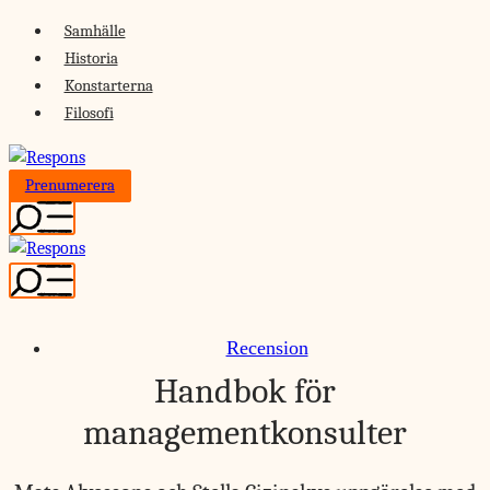
Skip
Samhälle
to
Historia
content
Konstarterna
Filosofi
Prenumerera
Recension
Handbok för
managementkonsulter