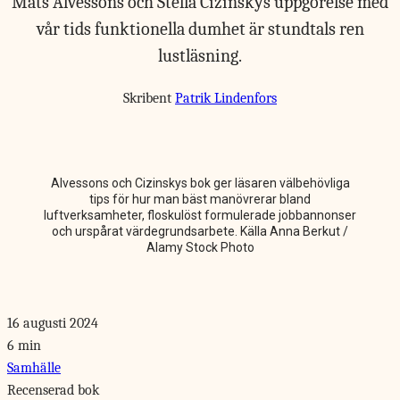
Mats Alvessons och Stella Cizinskys uppgörelse med
vår tids funktionella dumhet är stundtals ren
lustläsning.
Skribent
Patrik Lindenfors
Alvessons och Cizinskys bok ger läsaren välbehövliga
tips för hur man bäst manövrerar bland
luftverksamheter, floskulöst formulerade jobbannonser
och urspårat värdegrundsarbete. Källa Anna Berkut /
Alamy Stock Photo
16 augusti 2024
6 min
Samhälle
Recenserad bok