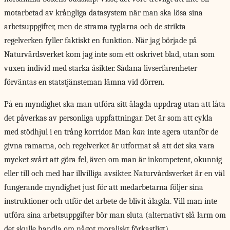
motarbetad av krångliga datasystem när man ska lösa sina
arbetsuppgifter, men de strama tyglarna och de strikta
regelverken fyller faktiskt en funktion. När jag började på
Naturvårdsverket kom jag inte som ett oskrivet blad, utan som
vuxen individ med starka åsikter. Sådana livserfarenheter
förväntas en statstjänsteman lämna vid dörren.
På en myndighet ska man utföra sitt ålagda uppdrag utan att låta
det påverkas av personliga uppfattningar. Det är som att cykla
med stödhjul i en trång korridor. Man
kan
inte agera utanför de
givna ramarna, och regelverket är utformat så att det ska vara
mycket svårt att göra fel, även om man är inkompetent, okunnig
eller till och med har illvilliga avsikter. Naturvårdsverket är en väl
fungerande myndighet just för att medarbetarna följer sina
instruktioner och utför det arbete de blivit ålagda. Vill man inte
utföra sina arbetsuppgifter bör man sluta (alternativt slå larm om
det skulle handla om något moraliskt förkastligt).