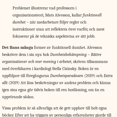
Problemet illustrerar vad professorn i
organisationsteori, Mats Alvesson, kallar
funktionell
dumhet
– när medarbetare följer regler och
instruktioner utan att reflektera över varför, och mest
fokuserar på de tekniska aspekterna av sitt jobb.
Det finns många
former av funktionell dumhet. Alvesson
beskriver dem i sin nya bok
Dumhetsbekämpning − Bättre
organisationer och mer mening i arbetet
, skriven tillsammans
med överläkaren i kardiologi Stella Cizinsky. Boken är en
uppföljare till föregångarna
Dumhetsparadoxen
(2019) och
Extra
allt
(2019) Att läsa beskrivningar av andras problem och känna
igen sina egna gör tidvis boken till ren lustläsning, om än en
upprörande sådan.
Vissa problem är så allvarliga att de gett upphov till helt egna
böcker. Efter att ha triggats av personliga erfarenheter gjorde till