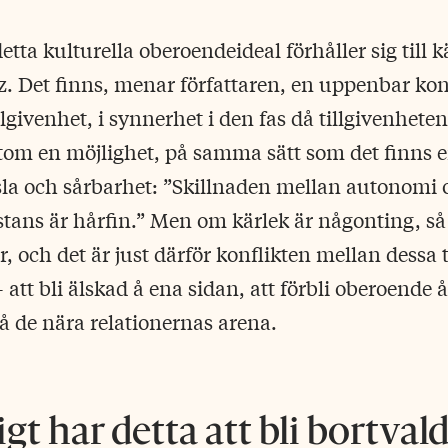
tta kulturella oberoendeideal förhåller sig till k
uz. Det finns, menar författaren, en uppenbar kon
lgivenhet, i synnerhet i den fas då tillgivenhete
om en möjlighet, på samma sätt som det finns e
sla och sårbarhet: ”Skillnaden mellan autonomi 
tans är hårfin.” Men om kärlek är någonting, så 
ar, och det är just därför konflikten mellan dessa
– att bli älskad å ena sidan, att förbli oberoende 
 de nära relationernas arena.
gt har detta att bli bortva