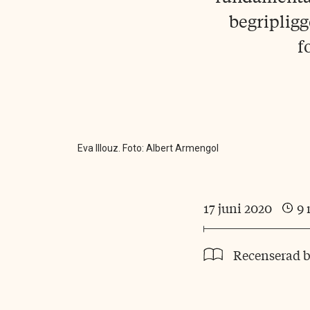
begripligg
f
Eva Illouz. Foto: Albert Armengol
17 juni 2020
9
Recenserad 