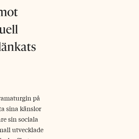
 mot
uell
 länkats
ramaturgin på
ta sina känslor
re sin sociala
mall utvecklade