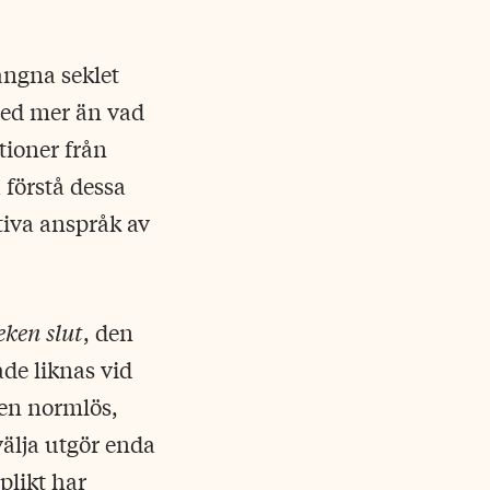
ångna seklet
 med mer än vad
tioner från
 förstå dessa
tiva anspråk av
eken slut
, den
åde liknas vid
 en normlös,
välja utgör enda
plikt har