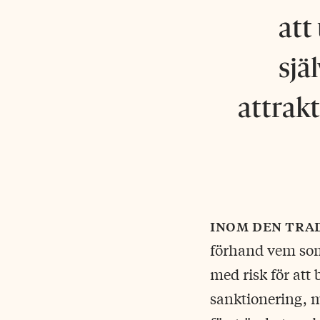
att
sjä
attrakt
inom den tra
förhand vem som 
med risk för att 
sanktionering, m