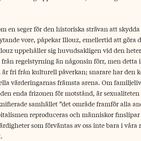
om en seger för den historiska strävan att skydda 
ytande vore, påpekar Illouz, emellertid att göra d
Illouz uppehåller sig huvudsakligen vid den heter
re från regelstyrning än någonsin förr, men detta
 är fri från kulturell påverkan; snarare har den 
ella värderingarnas främsta arena. Om familjelivet
 den enda frizonen för motstånd, är sexualiteten
nifierade samhället ”det område framför alla an
alismen reproduceras och människor finslipar si
ärdigheter som förväntas av oss inte bara i våra 
.