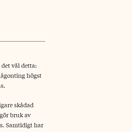
det väl detta:
någonting högst
s.
digare skådad
 gör bruk av
ls. Samtidigt har