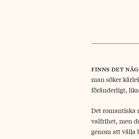
finns det nå
man söker kärlek
föränderligt, li
Det romantiska m
valfrihet, men de
genom att välja b