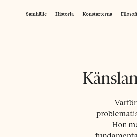
Skip
to
Samhälle
Historia
Konstarterna
Filosof
content
Känslan
Varför
problematis
Hon men
fundamental