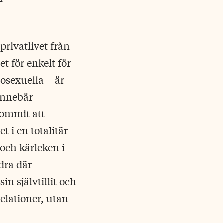
privatlivet från
et för enkelt för
osexuella – är
 innebär
kommit att
 i en totalitär
 och kärleken i
dra där
n självtillit och
relationer, utan