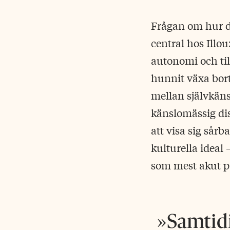
Frågan om hur de
central hos Illo
autonomi och til
hunnit växa bort
mellan självkän
känslomässig dis
att visa sig sårb
kulturella ideal 
som mest akut på
Samtidi