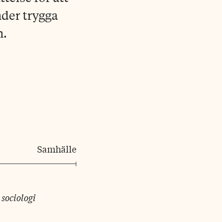
nder trygga
n.
Samhälle
sociologi