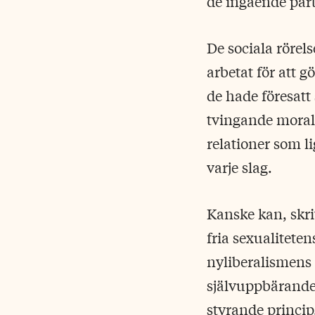
de ingående part
De sociala rörel
arbetat för att 
de hade föresatt
tvingande morali
relationer som l
varje slag.
Kanske kan, skri
fria sexualitete
nyliberalismens 
självuppbärande 
styrande princip