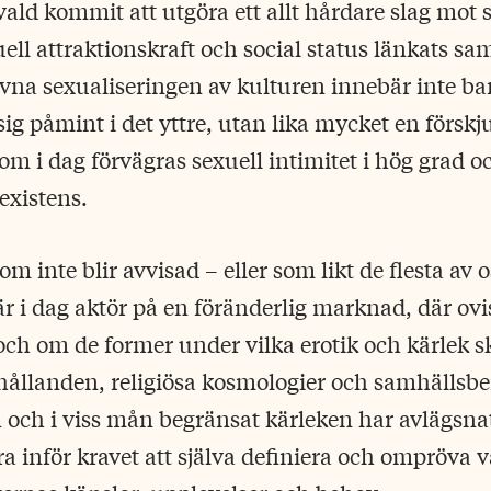
tvald kommit att utgöra ett allt hårdare slag mot 
uell attraktionskraft och social status länkats 
vna sexualiseringen av kulturen innebär inte ba
sig påmint i det yttre, utan lika mycket en förskj
som i dag förvägras sexuell intimitet i hög grad o
existens.
 inte blir avvisad – eller som likt de flesta av o
är i dag aktör på en föränderlig marknad, där ov
och om de former under vilka erotik och kärlek s
hållanden, religiösa kosmologier och samhällsbe
n och i viss mån begränsat kärleken har avlägsnat
a inför kravet att själva definiera och ompröva v