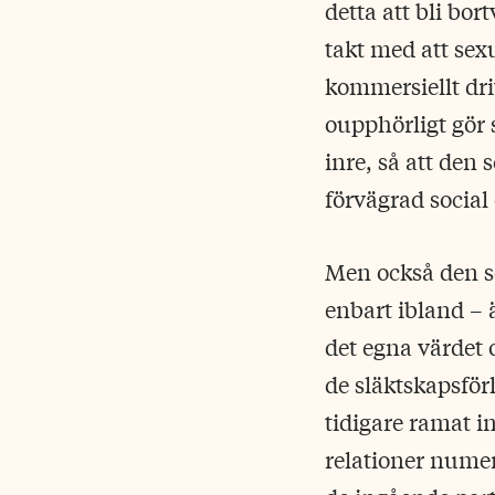
detta att bli bor
takt med att sex
kommersiellt dri
oupphörligt gör 
inre, så att den 
förvägrad social 
Men också den som
enbart ibland – 
det egna värdet 
de släktskapsför
tidigare ramat i
relationer numer