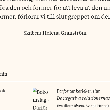
öra den och former för att leva ut den u
ormer, förlorar vi till slut greppet om de
Helena Granström
Skribent
 min
bok
Därför tar kärleken slut
De negativa relationernas 
Eva Illouz (övers. Svenja Hums)