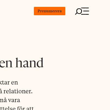
Prenumerera
gen hand
ktar en
 relationer.
 må vara
else för att