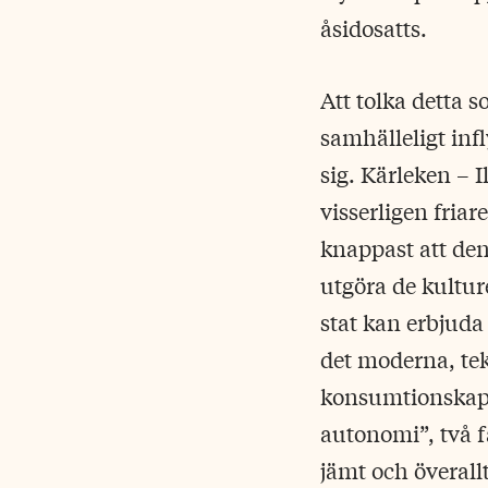
åsidosatts.
Att tolka detta s
samhälleligt infl
sig. Kärleken – 
visserligen fria
knappast att den
utgöra de kultur
stat kan erbjuda
det moderna, tek
konsumtionskapit
autonomi”, två f
jämt och överallt