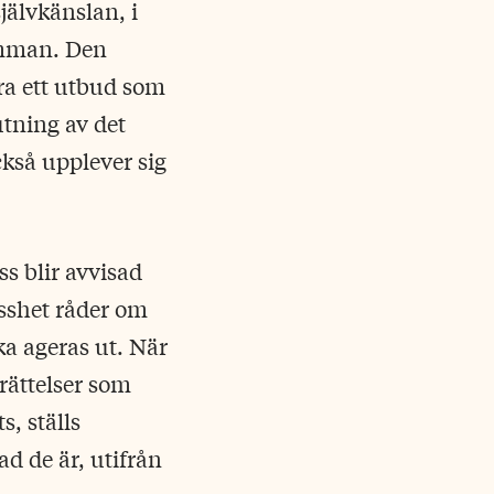
självkänslan, i
samman. Den
ra ett utbud som
utning av det
ckså upplever sig
ss blir avvisad
isshet råder om
ka ageras ut. När
rättelser som
s, ställs
ad de är, utifrån