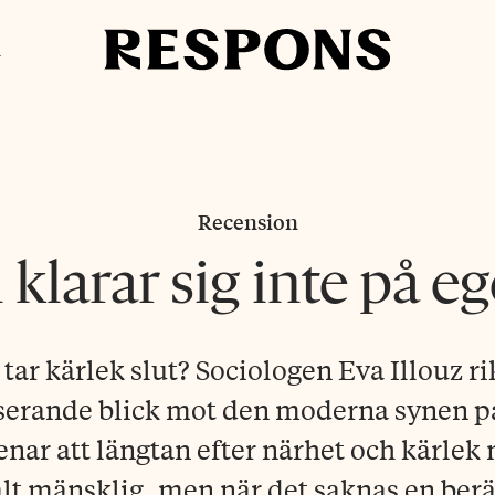
i
Recension
 klarar sig inte på e
 tar kärlek slut? Sociologen Eva Illouz ri
erande blick mot den moderna synen på
ar att längtan efter närhet och kärlek
t mänsklig, men när det saknas en berätt