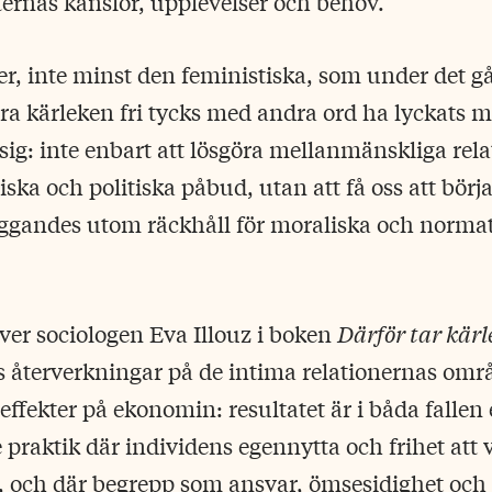
ernas känslor, upplevelser och behov.
ser, inte minst den feministiska, som under det g
göra kärleken fri tycks med andra ord ha lyckats
 sig: inte enbart att lösgöra mellanmänskliga rela
ska och politiska påbud, utan att få oss att börja
iggandes utom räckhåll för moraliska och norma
ver sociologen Eva Illouz i boken
Därför tar kärl
ns återverkningar på de intima relationernas omr
effekter på ekonomin: resultatet är i båda fallen
praktik där individens egennytta och frihet att 
, och där begrepp som ansvar, ömsesidighet och 