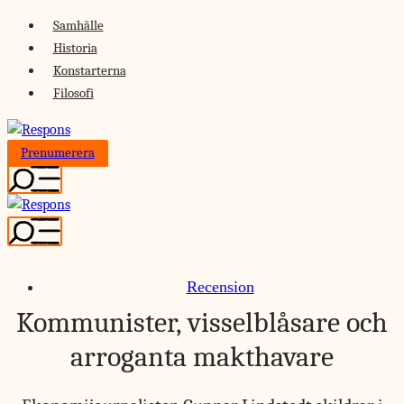
Skip
Samhälle
to
Historia
content
Konstarterna
Filosofi
Prenumerera
Recension
Kommunister, visselblåsare och
arroganta makthavare