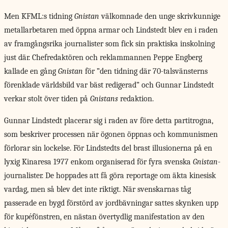
Men KFML:s tidning
Gnistan
välkomnade den unge skrivkunnige
metallarbetaren med öppna armar och Lindstedt blev en i raden
av framgångsrika journalister som fick sin praktiska inskolning
just där. Chefredaktören och reklammannen Peppe Engberg
kallade en gång
Gnistan
för ”den tidning där 70-talsvänsterns
förenklade världsbild var bäst redigerad” och Gunnar Lindstedt
verkar stolt över tiden på
Gnistans
redaktion.
Gunnar Lindstedt placerar sig i raden av före detta partitrogna,
som beskriver processen när ögonen öppnas och kommunismen
förlorar sin lockelse. För Lindstedts del brast illusionerna på en
lyxig Kinaresa 1977 enkom organiserad för fyra svenska
Gnistan
-
journalister. De hoppades att få göra reportage om äkta kinesisk
vardag, men så blev det inte riktigt. När svenskarnas tåg
passerade en bygd förstörd av jordbävningar sattes skynken upp
för kupéfönstren, en nästan övertydlig manifestation av den