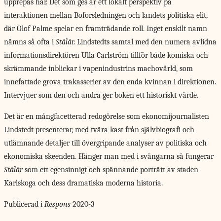
upprepas här. Det som ges är ett lokalt perspektiv på
interaktionen mellan Boforsledningen och landets politiska elit,
där Olof Palme spelar en framträdande roll. Inget enskilt namn
nämns så ofta i
Stålå
r. Lindstedts samtal med den numera avlidna
informationsdirektören Ulla Carlström tillför både komiska och
skrämmande inblickar i vapenindustrins machovärld, som
innefattade grova trakasserier av den enda kvinnan i direktionen.
Intervjuer som den och andra ger boken ett historiskt värde.
Det är en mångfacetterad redogörelse som ekonomijournalisten
Lindstedt presenterar, med tvära kast från självbiografi och
utlämnande detaljer till övergripande analyser av politiska och
ekonomiska skeenden. Hänger man med i svängarna så fungerar
Stålår
som ett egensinnigt och spännande porträtt av staden
Karlskoga och dess dramatiska moderna historia.
Publicerad i
Respons
2020-3