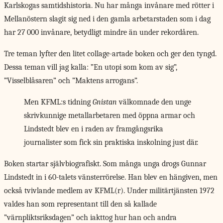
Karlskogas samtidshistoria. Nu har många invånare med rötter i
Mellanöstern slagit sig ned i den gamla arbetarstaden som i dag
har 27 000 invånare, betydligt mindre än under rekordåren.
Tre teman lyfter den litet collage-artade boken och ger den tyngd.
Dessa teman vill jag kalla: ”En utopi som kom av sig”,
”Visselblåsaren” och ”Maktens arrogans”.
Men KFML:s tidning
Gnistan
välkomnade den unge
skrivkunnige metallarbetaren med öppna armar och
Lindstedt blev en i raden av framgångsrika
journalister som fick sin praktiska inskolning just där.
Boken startar självbiografiskt.
Som många unga drogs Gunnar
Lindstedt in i 60-talets vänsterrörelse. Han blev en hängiven, men
också tvivlande medlem av KFML(r). Under militärtjänsten 1972
valdes han som representant till den så kallade
”värnpliktsriksdagen” och iakttog hur han och andra