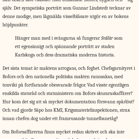
själv. Det sympatiska porträtt som Gunnar Lindstedt tecknar av
denne modige, men lågmälda visselblåsare utgör en av bokens
höjdpunkter.
Hänger man med i svängarna så fungerar
Stålår
som
ett egensinnigt och spännande porträtt av staden
Karlskoga och dess dramatiska moderna historia.
Det sista temat
är maktens arrogans, och feghet. Chefsgarnityret i
Bofors och den nationella politiska makten rannsakas, med
tonvikt på fortfarande obesvarade frågor. Vad visste egentligen
enskilda statsråd och statministern om Bofors skumraskaffärer?
Hur kom det sig att så mycket dokumentation försvann spårlöst?
Och vad gjorde Säpo hos KMI, Krigsmaterielinspektionen, strax
innan chefen dog under ett framrusande tunnelbanetåg?
Om Boforsaffärerna finns mycket redan skrivet och ska inte