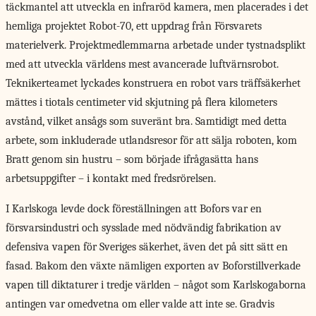
täckmantel att utveckla en infraröd kamera, men placerades i det
hemliga projektet Robot-70, ett uppdrag från Försvarets
materielverk. Projektmedlemmarna arbetade under tystnadsplikt
med att utveckla världens mest avancerade luftvärnsrobot.
Teknikerteamet lyckades konstruera en robot vars träffsäkerhet
mättes i tiotals centimeter vid skjutning på flera kilometers
avstånd, vilket ansågs som suveränt bra. Samtidigt med detta
arbete, som inkluderade utlandsresor för att sälja roboten, kom
Bratt genom sin hustru – som började ifrågasätta hans
arbetsuppgifter – i kontakt med fredsrörelsen.
I Karlskoga levde dock föreställningen att Bofors var en
försvarsindustri och sysslade med nödvändig fabrikation av
defensiva vapen för Sveriges säkerhet, även det på sitt sätt en
fasad. Bakom den växte nämligen exporten av Boforstillverkade
vapen till diktaturer i tredje världen – något som Karlskogaborna
antingen var omedvetna om eller valde att inte se. Gradvis