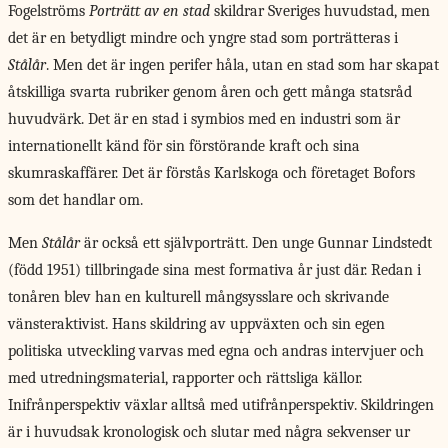
Fogelströms
Porträtt av en stad
skildrar Sveriges huvudstad, men
det är en betydligt mindre och yngre stad som porträtteras i
Stålår
. Men det är ingen perifer håla, utan en stad som har skapat
åtskilliga svarta rubriker genom åren och gett många statsråd
huvudvärk. Det är en stad i symbios med en industri som är
internationellt känd för sin förstörande kraft och sina
skumraskaffärer. Det är förstås Karlskoga och företaget Bofors
som det handlar om.
Men
Stålår
är också ett självporträtt. Den unge Gunnar Lindstedt
(född 1951) tillbringade sina mest formativa år just där. Redan i
tonåren blev han en kulturell mångsysslare och skrivande
vänsteraktivist. Hans skildring av uppväxten och sin egen
politiska utveckling varvas med egna och andras intervjuer och
med utredningsmaterial, rapporter och rättsliga källor.
Inifrånperspektiv växlar alltså med utifrånperspektiv. Skildringen
är i huvudsak kronologisk och slutar med några sekvenser ur