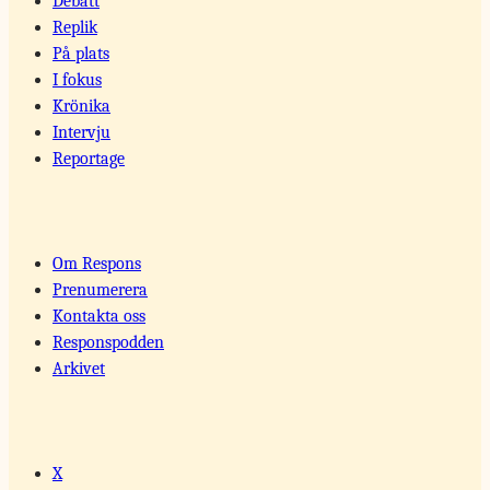
Debatt
Replik
På plats
I fokus
Krönika
Intervju
Reportage
Om Respons
Prenumerera
Kontakta oss
Responspodden
Arkivet
X