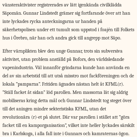
vänsteraktivister registrerades av lätt igenkända civilklädda
Säpomän. Gunnar Lindstedt grämer sig fortfarande över att han
inte lyckades rycka anteckningarna ur handen på
säkerhetspolisen under ett tumult som uppstod i foajén till Folkets
hus i Örebro, när han och andra gick till angrepp mot Säpo.
Efter värnplikten blev den unge Gunnar, trots sin subversiva
aktivitet, utan problem anställd på Bofors, den världsledande
vapenindustrin. Väl innanför grindarna kunde han använda en
del av sin arbetstid till att utså misstro mot fackföreningen och de
lokala ”pamparna”. Fritiden ägnades nästan helt åt KFML(r).
”Ställ facket åt sidan” löd parollen. Men massorna lät sig aldrig
mobiliseras kring detta mål och Gunnar Lindstedt tog steget över
till det aningen mindre sekteristiska KFML, utan det
revolutionära (r)-et på slutet. Där var parollen i stället att ”göra
facket till en kamporganisation”, vilket inte heller lyckades särskilt
bra i Karlskoga, i alla fall inte i Gunnars och kamraternas ögon.