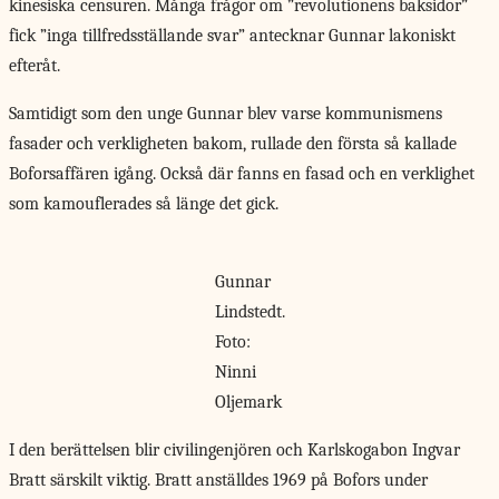
kinesiska censuren. Många frågor om ”revolutionens baksidor”
fick ”inga tillfredsställande svar” antecknar Gunnar lakoniskt
efteråt.
Samtidigt som den unge Gunnar blev varse kommunismens
fasader och verkligheten bakom, rullade den första så kallade
Boforsaffären igång. Också där fanns en fasad och en verklighet
som kamouflerades så länge det gick.
Gunnar
Lindstedt.
Foto:
Ninni
Oljemark
I den berättelsen
blir civilingenjören och Karlskogabon Ingvar
Bratt särskilt viktig. Bratt anställdes 1969 på Bofors under