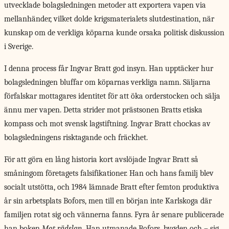
utvecklade bolagsledningen metoder att exportera vapen via
mellanhänder, vilket dolde krigsmaterialets slutdestination, när
kunskap om de verkliga köparna kunde orsaka politisk diskussion
i Sverige.
I denna process får Ingvar Bratt god insyn. Han upptäcker hur
bolagsledningen bluffar om köparnas verkliga namn. Säljarna
förfalskar mottagares identitet för att öka orderstocken och sälja
ännu mer vapen. Detta strider mot prästsonen Bratts etiska
kompass och mot svensk lagstiftning. Ingvar Bratt chockas av
bolagsledningens risktagande och fräckhet.
För att göra en lång historia kort avslöjade Ingvar Bratt så
småningom företagets falsifikationer. Han och hans familj blev
socialt utstötta, och 1984 lämnade Bratt efter femton produktiva
år sin arbetsplats Bofors, men till en början inte Karlskoga där
familjen rotat sig och vännerna fanns. Fyra år senare publicerade
han boken
Mot rädslan
. Han utmanade Bofors, bygden och – sig