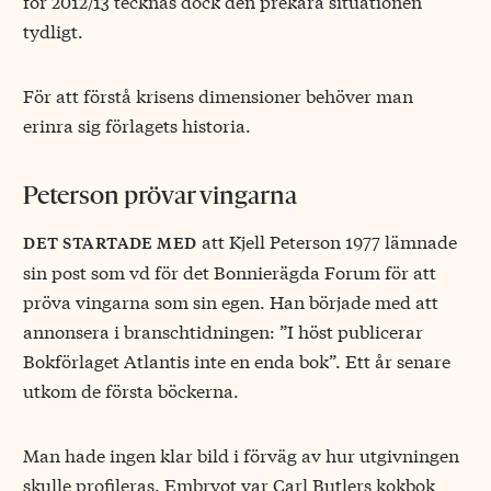
för 2012/13 tecknas dock den prekära situationen
tydligt.
För att förstå krisens dimensioner behöver man
erinra sig förlagets historia.
Peterson prövar vingarna
att Kjell Peterson 1977 lämnade
det startade med
sin post som vd för det Bonnierägda Forum för att
pröva vingarna som sin egen. Han började med att
annonsera i branschtidningen: ”I höst publicerar
Bokförlaget Atlantis inte en enda bok”. Ett år senare
utkom de första böckerna.
Man hade ingen klar bild i förväg av hur utgivningen
skulle profileras. Embryot var Carl Butlers kokbok