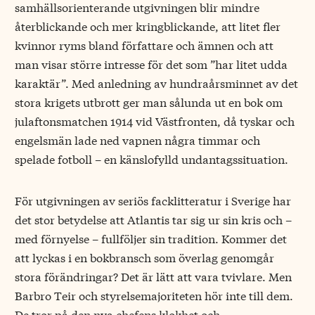
samhällsorienterande utgivningen blir mindre
återblickande och mer kringblickande, att litet fler
kvinnor ryms bland författare och ämnen och att
man visar större intresse för det som ”har litet udda
karaktär”. Med anledning av hundraårsminnet av det
stora krigets utbrott ger man sålunda ut en bok om
julaftonsmatchen 1914 vid Västfronten, då tyskar och
engelsmän lade ned vapnen några timmar och
spelade fotboll – en känslofylld undantagssituation.
För utgivningen av seriös facklitteratur i Sverige har
det stor betydelse att Atlantis tar sig ur sin kris och –
med förnyelse – fullföljer sin tradition. Kommer det
att lyckas i en bokbransch som överlag genomgår
stora förändringar? Det är lätt att vara tvivlare. Men
Barbro Teir och styrelsemajoriteten hör inte till dem.
De tror på den nya chefens klokhet och