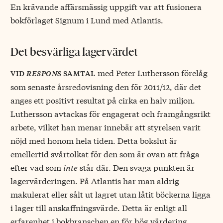
En krävande affärsmässig uppgift var att fusionera
bokförlaget Signum i Lund med Atlantis.
Det besvärliga lagervärdet
med Peter Luthersson förelåg
vid
respons
samtal
som senaste årsredovisning den för 2011/12, där det
anges ett positivt resultat på cirka en halv miljon.
Luthersson avtackas för engagerat och framgångsrikt
arbete, vilket han menar innebär att styrelsen varit
nöjd med honom hela tiden. Detta bokslut är
emellertid svårtolkat för den som är ovan att fråga
efter vad som
inte
står där. Den svaga punkten är
lagervärderingen. På Atlantis har man aldrig
makulerat eller sålt ut lagret utan låtit böckerna ligga
i lager till anskaffningsvärde. Detta är enligt all
erfarenhet i bokbranschen en för hög värdering.