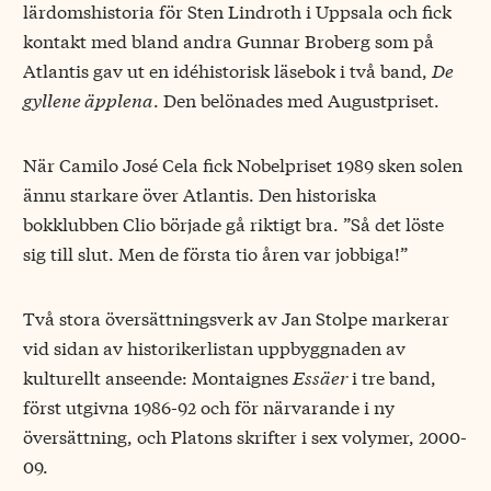
lärdomshistoria för Sten Lindroth i Uppsala och fick
kontakt med bland andra Gunnar Broberg som på
Atlantis gav ut en idéhistorisk läsebok i två band,
De
gyllene äpplena
. Den belönades med Augustpriset.
När Camilo José Cela fick Nobelpriset 1989 sken solen
ännu starkare över Atlantis. Den historiska
bokklubben Clio började gå riktigt bra. ”Så det löste
sig till slut. Men de första tio åren var jobbiga!”
Två stora översättningsverk av Jan Stolpe markerar
vid sidan av historikerlistan uppbyggnaden av
kulturellt anseende: Montaignes
Essäer
i tre band,
först utgivna 1986-92 och för närvarande i ny
översättning, och Platons skrifter i sex volymer, 2000-
09.