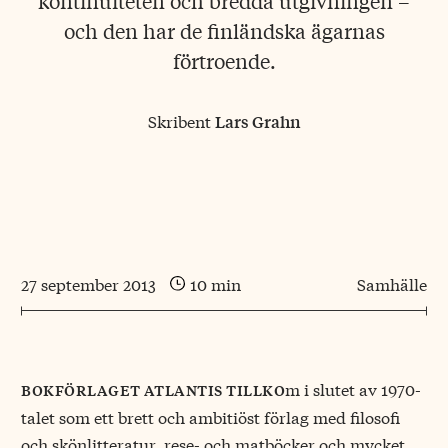
kontinuiteten och bredda utgivningen –
och den har de finländska ägarnas
förtroende.
Skribent
Lars Grahn
27 september 2013
10 min
Samhälle
m i slutet av 1970-
bokförlaget atlantis tillko
talet som ett brett och ambitiöst förlag med filosofi
och skönlitteratur, rese- och matböcker och mycket