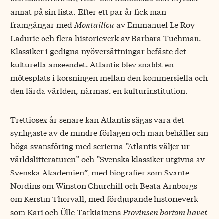
annat på sin lista. Efter ett par år fick man
framgångar med
Montaillou
av Emmanuel Le Roy
Ladurie och flera historieverk av Barbara Tuchman.
Klassiker i gedigna nyöversättningar befäste det
kulturella anseendet. Atlantis blev snabbt en
mötesplats i korsningen mellan den kommersiella och
den lärda världen, närmast en kulturinstitution.
Trettiosex år senare kan Atlantis sägas vara det
synligaste av de mindre förlagen och man behåller sin
höga svansföring med serierna ”Atlantis väljer ur
världslitteraturen” och ”Svenska klassiker utgivna av
Svenska Akademien”, med biografier som Svante
Nordins om Winston Churchill och Beata Arnborgs
om Kerstin Thorvall, med fördjupande historieverk
som Kari och Ülle Tarkiainens
Provinsen bortom havet