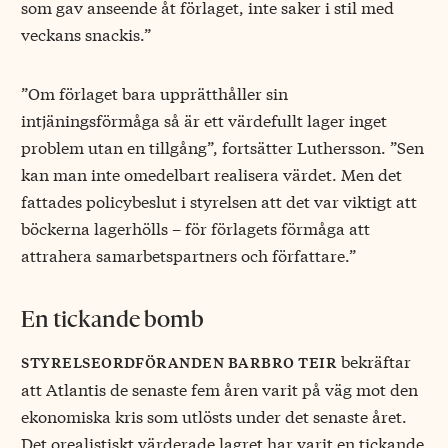
som gav anseende åt förlaget, inte saker i stil med
veckans snackis.”
”Om förlaget bara upprätthåller sin
intjäningsförmåga så är ett värdefullt lager inget
problem utan en tillgång”, fortsätter Luthersson. ”Sen
kan man inte omedelbart realisera värdet. Men det
fattades policybeslut i styrelsen att det var viktigt att
böckerna lagerhölls – för förlagets förmåga att
attrahera samarbetspartners och författare.”
En tickande bomb
bekräftar
styrelseordföranden barbro teir
att Atlantis de senaste fem åren varit på väg mot den
ekonomiska kris som utlösts under det senaste året.
Det orealistiskt värderade lagret har varit en tickande