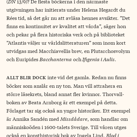
(
DN
13/9)? De flesta böckerna i den närmaste
utgivningen har initierats under Helena Hegardt du
Rées tid, så det går nu att avläsa hennes avsikter. ”Det
finns en kontinuitet av kvalitet att vårda”, säger hon
och pekar på flera historiska verk och på biblioteket
”Atlantis väljer ur världslitteraturen” som inom kort
utvidgas med Macchiavellis brev, en Plutarchosvolym
och Euripides
Bacchanterna
och
Ifigenia i Aulis
.
inte vid det gamla. Redan nu finns
allt blir dock
böcker som anslår en ny ton. Man vill attrahera en
större läsekrets, bland annat fler kvinnor. Thorvall-
boken av Beata Arnborg är ett exempel på detta.
Förlaget tar sig också an yngre historiker. Ett exempel
är Annika Sandén med
Missdådare
, som handlar om
människoöden i 1600-talets Sverige. Till våren utges
också en konsthistorisk bok av Ingela Lind,
Blod i