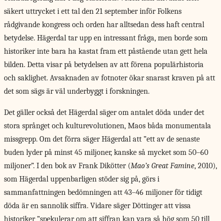
säkert uttrycket i ett tal den 21 september inför Folkens
rådgivande kongress och orden har alltsedan dess haft central
betydelse. Hägerdal tar upp en intressant fråga, men borde som
historiker inte bara ha kastat fram ett påstående utan gett hela
bilden. Detta visar på betydelsen av att förena populärhistoria
och saklighet. Avsaknaden av fotnoter ökar snarast kraven på att
det som sägs är väl underbyggt i forskningen.
Det gäller också det Hägerdal säger om antalet döda under det
stora språnget och kulturevolutionen, Maos båda monumentala
missgrepp. Om det förra säger Hägerdal att ”ett av de senaste
buden lyder på minst 45 miljoner, kanske så mycket som 50–60
miljoner”. I den bok av Frank Dikötter (
Mao’s Great Famine
, 2010),
som Hägerdal uppenbarligen stöder sig på, görs i
sammanfattningen bedömningen att 43–46 miljoner för tidigt
döda är en sannolik siffra. Vidare säger Döttinger att vissa
historiker ”spekulerar om att siffran kan vara så hög som 50 till