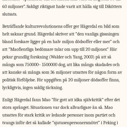
60 miljoner”. Sakligt riktigast hade varit att hålla sig till Dikötters
slutsats.
Beträffande kulturrevolutionens offer ger Hägerdal en bild som
helt saknar grund. Hägerdal skriver att ”den vanliga gissningen
bland forskare ligger på en halv miljon dödsoffer eller mer” och
att ”Maofientliga bedömare talar om upp till 20 miljoner.” Här
pekar grundlig forskning (Walder och Yang, 2003) på att så
många som 750000– 1500000 dog, att lika många skadades och
att kanske så många som 36 miljoner utsattes för någon form av
politisk förföljelse. För uppgiften på 20 miljoner dödsoffer finns,
lyckligtvis, ingen saklig täckning.
Enligt Hägerdal fann Mao ”för gott att idka självkritik” efter det
stora språnget. Situationen var dock allvarligare än så. Mao
utsattes för stark kritik av ledande personer inom partiet och
tvangs inför det så kallade ”sjutusenpersonersmötet” i Peking i