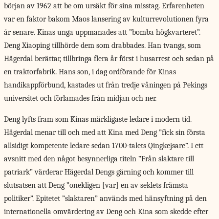
början av 1962 att be om ursäkt för sina misstag. Erfarenheten
var en faktor bakom Maos lansering av kulturrevolutionen fyra
år senare. Kinas unga uppmanades att ”bomba högkvarteret”.
Deng Xiaoping tillhörde dem som drabbades. Han tvangs, som
Hägerdal berättar, tillbringa flera år först i husarrest och sedan på
en traktorfabrik. Hans son, i dag ordförande för Kinas
handikappförbund, kastades ut från tredje våningen på Pekings
universitet och förlamades från midjan och ner.
Deng lyfts fram
som Kinas märkligaste ledare i modern tid.
Hägerdal menar till och med att Kina med Deng ”fick sin första
allsidigt kompetente ledare sedan 1700-talets Qingkejsare”. I ett
avsnitt med den något besynnerliga titeln ”Från slaktare till
patriark” värderar Hägerdal Dengs gärning och kommer till
slutsatsen att Deng ”onekligen [var] en av seklets främsta
politiker”. Epitetet ”slaktaren” används med hänsyftning på den
internationella omvärdering av Deng och Kina som skedde efter