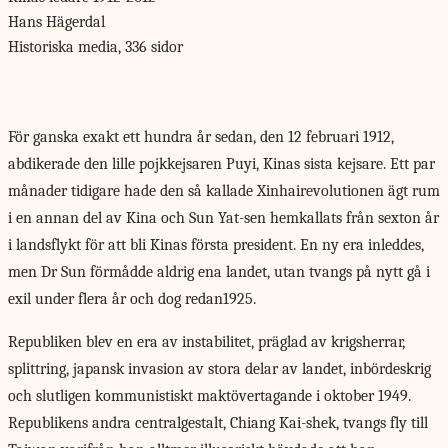
Hans Hägerdal
Historiska media, 336 sidor
För ganska exakt
ett hundra år sedan, den 12 februari 1912,
abdikerade den lille pojkkejsaren Puyi, Kinas sista kejsare. Ett par
månader tidigare hade den så kallade Xinhairevolutionen ägt rum
i en annan del av Kina och Sun Yat-sen hemkallats från sexton år
i landsflykt för att bli Kinas första president. En ny era inleddes,
men Dr Sun förmådde aldrig ena landet, utan tvangs på nytt gå i
exil under flera år och dog redan1925.
Republiken blev en era av instabilitet, präglad av krigsherrar,
splittring, japansk invasion av stora delar av landet, inbördeskrig
och slutligen kommunistiskt maktövertagande i oktober 1949.
Republikens andra centralgestalt, Chiang Kai-shek, tvangs fly till