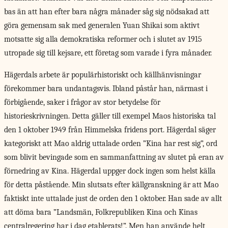
bas än att han efter bara några månader såg sig nödsakad att
göra gemensam sak med generalen Yuan Shikai som aktivt
motsatte sig alla demokratiska reformer och i slutet av 1915
utropade sig till kejsare, ett företag som varade i fyra månader.
Hägerdals arbete är
populärhistoriskt och källhänvisningar
förekommer bara undantagsvis. Ibland påstår han, närmast i
förbigående, saker i frågor av stor betydelse för
historieskrivningen. Detta gäller till exempel Maos historiska tal
den 1 oktober 1949 från Himmelska fridens port. Hägerdal säger
kategoriskt att Mao aldrig uttalade orden ”Kina har rest sig”, ord
som blivit bevingade som en sammanfattning av slutet på eran av
förnedring av Kina. Hägerdal uppger dock ingen som helst källa
för detta påstående. Min slutsats efter källgranskning är att Mao
faktiskt inte uttalade just de orden den 1 oktober. Han sade av allt
att döma bara ”Landsmän, Folkrepubliken Kina och Kinas
centralregering har i dag etablerats!”. Men han använde helt