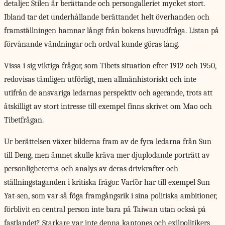
detaljer. Stilen är berättande och persongalleriet mycket stort.
Ibland tar det underhållande berättandet helt överhanden och
framställningen hamnar långt från bokens huvudfråga. Listan på
förvånande vändningar och ordval kunde göras lång.
Vissa i sig viktiga frågor, som Tibets situation efter 1912 och 1950,
redovisas tämligen utförligt, men allmänhistoriskt och inte
utifrån de ansvariga ledarnas perspektiv och agerande, trots att
åtskilligt av stort intresse till exempel finns skrivet om Mao och
Tibetfrågan.
Ur berättelsen växer bilderna fram av de fyra ledarna från Sun
till Deng, men ämnet skulle kräva mer djuplodande porträtt av
personligheterna och analys av deras drivkrafter och
ställningstaganden i kritiska frågor. Varför har till exempel Sun
Yat-sen, som var så föga framgångsrik i sina politiska ambitioner,
förblivit en central person inte bara på Taiwan utan också på
fastlandet? Starkare var inte denna kantones och exilpolitikers