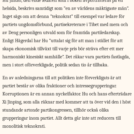
Hu Jintao, den ende ledaren som i boken avporträtteras på en
helsida, beskrivs samtidigt som ”en av världens mäktigaste män”.
Inget sägs om att denna ”teknokrat” till exempel var ledare för
partiets ungdomsförbund, partisekreterare i Tibet med mera och
av Deng personligen utvald som för framtida partiledarskap.
Enligt Hägerdal har Hu ”uttalat sig för att man i stället för att
skapa ekonomisk tillväxt till varje pris bör sträva efter ett mer
harmoniskt kinesiskt samhälle”. Det råkar vara partiets fastlagda,
men i stort oförverkligade, politik sedan tio år tillbaka.
En av anledningarna till att politiken inte förverkligats är att
partiet består av olika fraktioner och intressegrupperingar.
Korruptionen är en annan nyckelfaktor. Hu och hans efterträdare
Xi Jinping, som alla räknar med kommer att ta över vid den i höst
stundande artonde partikongressen, tillhör också olika
grupperingar inom partiet. Allt detta går inte att reducera till
monolitisk teknokrati.