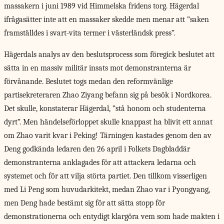
massakern i juni 1989 vid Himmelska fridens torg. Hägerdal
ifrågasätter inte att en massaker skedde men menar att ”saken
framställdes i svart-vita termer i västerländsk press”.
Hägerdals analys av den beslutsprocess som föregick beslutet att
sätta in en massiv militär insats mot demonstranterna är
förvånande. Beslutet togs medan den reformvänlige
partisekreteraren Zhao Ziyang befann sig på besök i Nordkorea.
Det skulle, konstaterar Hägerdal, ”stå honom och studenterna
dyrt”. Men händelseförloppet skulle knappast ha blivit ett annat
om Zhao varit kvar i Peking! Tärningen kastades genom den av
Deng godkända ledaren den 26 april i Folkets Dagbladdär
demonstranterna anklagades för att attackera ledarna och
systemet och för att vilja störta partiet. Den tillkom visserligen
med Li Peng som huvudarkitekt, medan Zhao var i Pyongyang,
men Deng hade bestämt sig för att sätta stopp för
demonstrationerna och entydigt klargöra vem som hade makten i