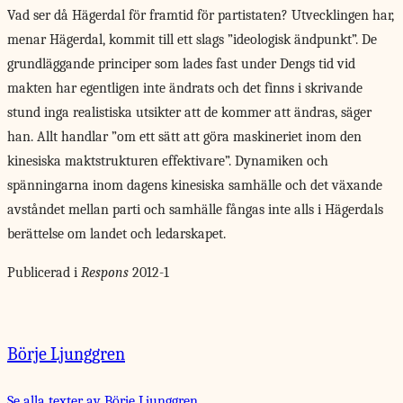
Vad ser då
Hägerdal för framtid för partistaten? Utvecklingen har,
menar Hägerdal, kommit till ett slags ”ideologisk ändpunkt”. De
grundläggande principer som lades fast under Dengs tid vid
makten har egentligen inte ändrats och det finns i skrivande
stund inga realistiska utsikter att de kommer att ändras, säger
han. Allt handlar ”om ett sätt att göra maskineriet inom den
kinesiska maktstrukturen effektivare”. Dynamiken och
spänningarna inom dagens kinesiska samhälle och det växande
avståndet mellan parti och samhälle fångas inte alls i Hägerdals
berättelse om landet och ledarskapet.
Publicerad i
Respons
2012-1
Börje Ljunggren
Se alla texter av Börje Ljunggren