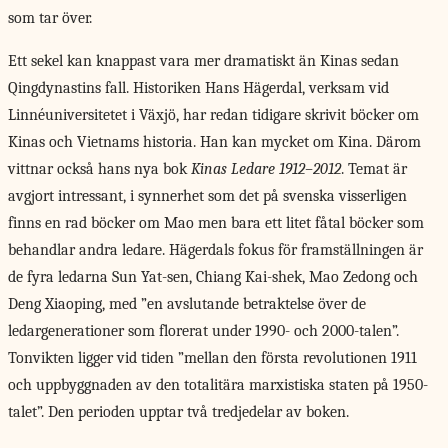
som tar över.
Ett sekel kan
knappast vara mer dramatiskt än Kinas sedan
Qingdynastins fall. Historiken Hans Hägerdal, verksam vid
Linnéuniversitetet i Växjö, har redan tidigare skrivit böcker om
Kinas och Vietnams historia. Han kan mycket om Kina. Därom
vittnar också hans nya bok
Kinas Ledare 1912–2012
. Temat är
avgjort intressant, i synnerhet som det på svenska visserligen
finns en rad böcker om Mao men bara ett litet fåtal böcker som
behandlar andra ledare. Hägerdals fokus för framställningen är
de fyra ledarna Sun Yat-sen, Chiang Kai-shek, Mao Zedong och
Deng Xiaoping, med ”en avslutande betraktelse över de
ledargenerationer som florerat under 1990- och 2000-talen”.
Tonvikten ligger vid tiden ”mellan den första revolutionen 1911
och uppbyggnaden av den totalitära marxistiska staten på 1950-
talet”. Den perioden upptar två tredjedelar av boken.