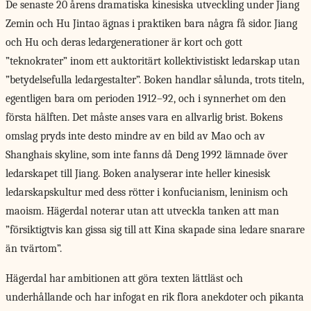
De senaste 20 årens dramatiska kinesiska utveckling under Jiang
Zemin och Hu Jintao ägnas i praktiken bara några få sidor. Jiang
och Hu och deras ledargenerationer är kort och gott
”teknokrater” inom ett auktoritärt kollektivistiskt ledarskap utan
”betydelsefulla ledargestalter”. Boken handlar sålunda, trots titeln,
egentligen bara om perioden 1912–92, och i synnerhet om den
första hälften. Det måste anses vara en allvarlig brist. Bokens
omslag pryds inte desto mindre av en bild av Mao och av
Shanghais skyline, som inte fanns då Deng 1992 lämnade över
ledarskapet till Jiang. Boken analyserar inte heller kinesisk
ledarskapskultur med dess rötter i konfucianism, leninism och
maoism. Hägerdal noterar utan att utveckla tanken att man
”försiktigtvis kan gissa sig till att Kina skapade sina ledare snarare
än tvärtom”.
Hägerdal har ambitionen att göra texten lättläst och
underhållande och har infogat en rik flora anekdoter och pikanta