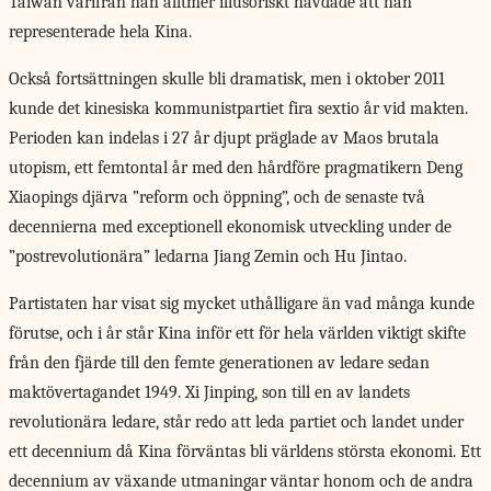
Taiwan varifrån han alltmer illusoriskt hävdade att han
representerade hela Kina.
Också fortsättningen skulle bli dramatisk, men i oktober 2011
kunde det kinesiska kommunistpartiet fira sextio år vid makten.
Perioden kan indelas i 27 år djupt präglade av Maos brutala
utopism, ett femtontal år med den hårdföre pragmatikern Deng
Xiaopings djärva ”reform och öppning”, och de senaste två
decennierna med exceptionell ekonomisk utveckling under de
”postrevolutionära” ledarna Jiang Zemin och Hu Jintao.
Partistaten har visat sig mycket uthålligare än vad många kunde
förutse, och i år står Kina inför ett för hela världen viktigt skifte
från den fjärde till den femte generationen av ledare sedan
maktövertagandet 1949. Xi Jinping, son till en av landets
revolutionära ledare, står redo att leda partiet och landet under
ett decennium då Kina förväntas bli världens största ekonomi. Ett
decennium av växande utmaningar väntar honom och de andra