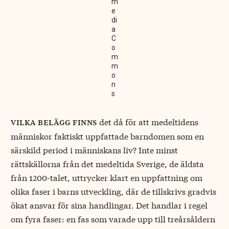
m
e
di
a
C
o
m
m
o
n
s
det då för att medeltidens
vilka belägg finns
människor faktiskt uppfattade barndomen som en
särskild period i människans liv? Inte minst
rättskällorna från det medeltida Sverige, de äldsta
från 1200-talet, uttrycker klart en uppfattning om
olika faser i barns utveckling, där de tillskrivs gradvis
ökat ansvar för sina handlingar. Det handlar i regel
om fyra faser: en fas som varade upp till treårsåldern