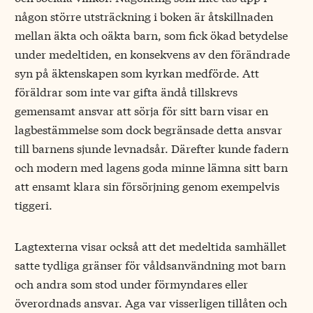
någon större utsträckning i boken är åtskillnaden
mellan äkta och oäkta barn, som fick ökad betydelse
under medeltiden, en konsekvens av den förändrade
syn på äktenskapen som kyrkan medförde. Att
föräldrar som inte var gifta ändå tillskrevs
gemensamt ansvar att sörja för sitt barn visar en
lagbestämmelse som dock begränsade detta ansvar
till barnens sjunde levnadsår. Därefter kunde fadern
och modern med lagens goda minne lämna sitt barn
att ensamt klara sin försörjning genom exempelvis
tiggeri.
Lagtexterna visar också att det medeltida samhället
satte tydliga gränser för våldsanvändning mot barn
och andra som stod under förmyndares eller
överordnads ansvar. Aga var visserligen tillåten och