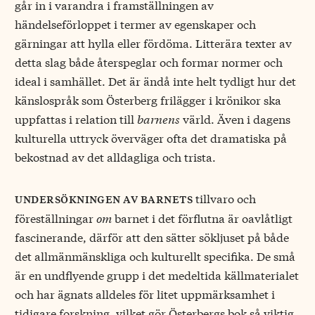
går in i varandra i framställningen av
händelseförloppet i termer av egenskaper och
gärningar att hylla eller fördöma. Litterära texter av
detta slag både återspeglar och formar normer och
ideal i samhället. Det är ändå inte helt tydligt hur det
känslospråk som Österberg frilägger i krönikor ska
uppfattas i relation till
barnens
värld. Även i dagens
kulturella uttryck överväger ofta det dramatiska på
bekostnad av det alldagliga och trista.
tillvaro och
undersökningen av barnets
föreställningar
om
barnet i det förflutna är oavlåtligt
fascinerande, därför att den sätter sökljuset på både
det allmänmänskliga och kulturellt specifika. De små
är en undflyende grupp i det medeltida källmaterialet
och har ägnats alldeles för litet uppmärksamhet i
tidigare forskning, vilket gör Österbergs bok så viktig.