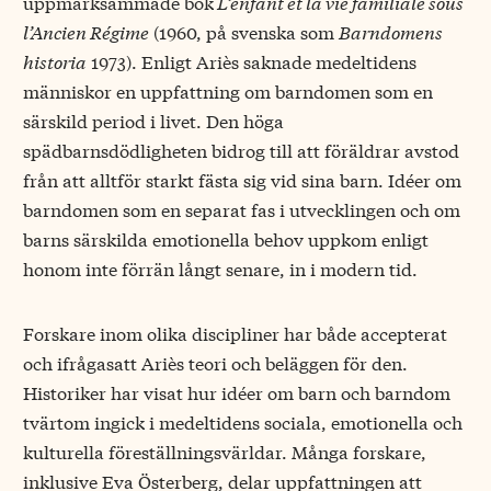
uppmärksammade bok
L’enfant et la vie familiale sous
l’Ancien Régime
(1960, på svenska som
Barndomens
historia
1973). Enligt Ariès saknade medeltidens
människor en uppfattning om barndomen som en
särskild period i livet. Den höga
spädbarnsdödligheten bidrog till att föräldrar avstod
från att alltför starkt fästa sig vid sina barn. Idéer om
barndomen som en separat fas i utvecklingen och om
barns särskilda emotionella behov uppkom enligt
honom inte förrän långt senare, in i modern tid.
Forskare inom olika discipliner har både accepterat
och ifrågasatt Ariès teori och beläggen för den.
Historiker har visat hur idéer om barn och barndom
tvärtom ingick i medeltidens sociala, emotionella och
kulturella föreställningsvärldar. Många forskare,
inklusive Eva Österberg, delar uppfattningen att