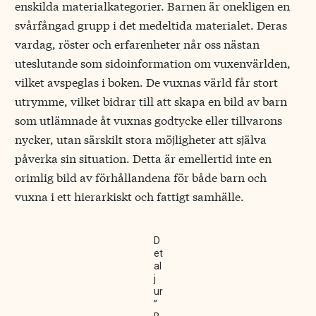
enskilda materialkategorier. Barnen är onekligen en
svårfångad grupp i det medeltida materialet. Deras
vardag, röster och erfarenheter når oss nästan
uteslutande som sidoinformation om vuxenvärlden,
vilket avspeglas i boken. De vuxnas värld får stort
utrymme, vilket bidrar till att skapa en bild av barn
som utlämnade åt vuxnas godtycke eller tillvarons
nycker, utan särskilt stora möjligheter att själva
påverka sin situation. Detta är emellertid inte en
orimlig bild av förhållandena för både barn och
vuxna i ett hierarkiskt och fattigt samhälle.
D
et
al
j
ur
”