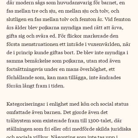
där modern sågs som huvudansvarig för barnet, en
fas mellan tre och sju, en mellan sju och tolv, och
slutligen en fas mellan tolv och femton år. Vid femton
års ålder blev pojkarna myndiga med rätt att ärva,
gifta sig och svära ed. För flickor markerade den
första menstruationen ett inträde i vuxenvärlden, när
de i princip kunde giftas bort. De blev inte myndiga i
samma bemärkelse som pojkarna, utan stod även
fortsättningsvis under en mans överhöghet, ett
förhållande som, kan man tillägga, inte ändrades
förrän långt fram i tiden.
Kategoriseringar i enlighet med kön och social status
omfattade även barnen. Det gjorde även det
trälsystem som existerade fram till 1300-talet, där
ställningen som fri eller ofri medförde skilda juridiska
och sociala villkor. Någonting som inte tas upp i