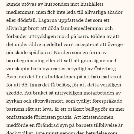
kunde utövas av husbonden mot hushållets
medlemmar, men fick inte leda till allvarliga skador
eller dödsfall. Lagarna uppfattade det som ett
allvarligt brott att döda familjemedlemmar och
förbjuder uttryckligen mord på barn. Bilden av att
det under äldre medeltid varit accepterat att överge
oönskade spädbarn i Norden som en form av
barnbegränsning eller ett sätt att göra sig av med
vanskapta barn nyanseras betydligt av Österberg.
Även om det finns indikationer på att barn sattes ut
för att dö, finns det få belägg för att detta verkligen
skedde. Att bruket så uttryckligen motarbetades av
kyrkan och rättsväsendet, som tydligt förespråkade
barnens rätt att leva, är ett osäkert belägg för en mer
omfattande förkristen praxis. Att kristendomen
medförde en förändrad syn på barnets tillblivelse är
dock tydligt, inte minst genom den betydelse som