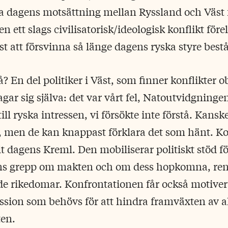
a dagens motsättning mellan Ryssland och Väst fö
men ett slags civilisatorisk/ideologisk konflikt för
att försvinna så länge dagens ryska styre bestå
å? En del politiker i Väst, som finner konflikter o
agar sig själva: det var vårt fel, Natoutvidgninge
ill ryska intressen, vi försökte inte förstå. Kansk
g, men de kan knappast förklara det som hänt. K
lt dagens Kreml. Den mobiliserar politiskt stöd f
ns grepp om makten och om dess hopkomna, ren
 rikedomar. Konfrontationen får också motiver
ession som behövs för att hindra framväxten av al
en.