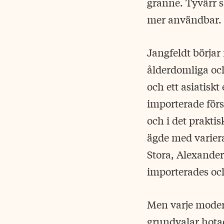
granne. Tyvärr s
mer användbar.
Jangfeldt börjar
ålderdomliga och
och ett asiatisk
importerade förs
och i det praktis
ägde med varier
Stora, Alexander
importerades och
Men varje moder
grundvalar hota