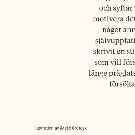
och syftar
motivera det
något ann
självuppfat
skrivit en s
som vill för
länge präglat
försöka
Illustration av Ateljé Grotesk