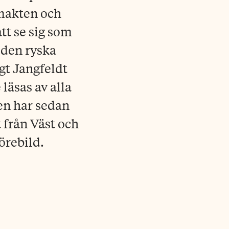
 makten och
tt se sig som
 den ryska
gt Jangfeldt
läsas av alla
ten har sedan
 från Väst och
örebild.