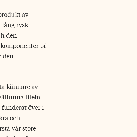
produkt av
n lång rysk
ch den
a komponenter på
r den
ta kännare av
välfunna titeln
 funderat över i
äkra och
stå vår store