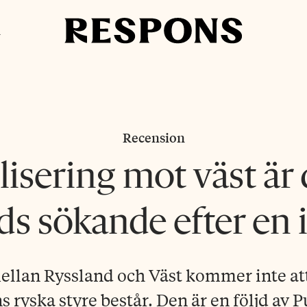
i
Recension
isering mot väst är 
ds sökande efter en i
ellan Ryssland och Väst kommer inte att
 ryska styre består. Den är en följd av P