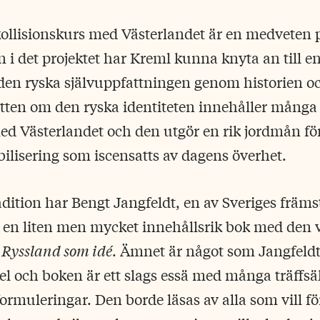
kollisionskurs med Västerlandet är en medveten 
n i det projektet har Kreml kunna knyta an till e
 den ryska självuppfattningen genom historien o
tten om den ryska identiteten innehåller mång
ed Västerlandet och den utgör en rik jordmån fö
bilisering som iscensatts av dagens överhet.
ition har Bengt Jangfeldt, en av Sveriges främs
t en liten men mycket innehållsrik bok med den 
 Ryssland som idé
. Ämnet är något som Jangfeldt
kel och boken är ett slags essä med många träffs
rmuleringar. Den borde läsas av alla som vill för