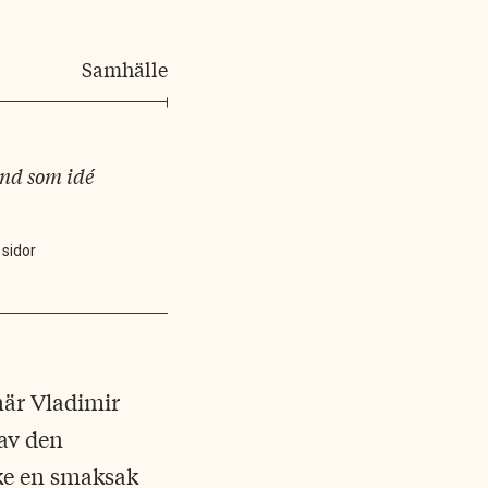
Samhälle
and som idé
 sidor
när Vladimir
 av den
ke en smaksak