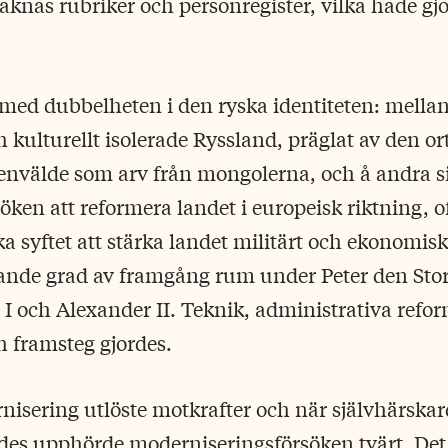
aknas rubriker och personregister, vilka hade g
 med dubbelheten i den ryska identiteten: mellan
 kulturellt isolerade Ryssland, präglat av den o
t envälde som arv från mongolerna, och å andra s
öken att reformera landet i europeisk riktning, 
ka syftet att stärka landet militärt och ekonomis
ande grad av framgång rum under Peter den Stor
 I och Alexander II. Teknik, administrativa refo
 framsteg gjordes.
nisering utlöste motkrafter och när självhärska
des upphörde moderniseringsförsöken tvärt. Det