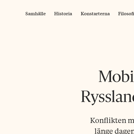
Skip
to
Samhälle
Historia
Konstarterna
Filosof
content
Mobil
Rysslan
Konflikten m
länge dagens