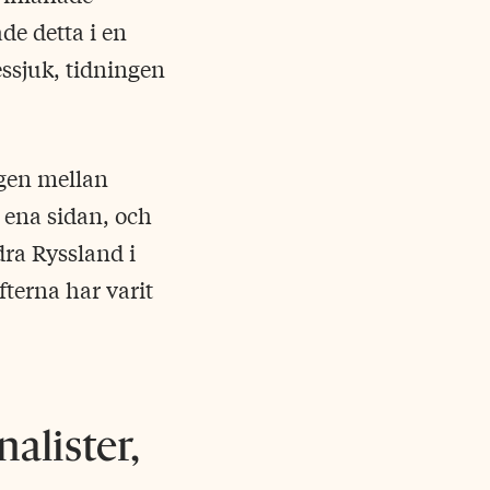
de detta i en
essjuk, tidningen
gen mellan
å ena sidan, och
dra Ryssland i
fterna har varit
alister,