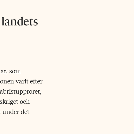
 landets
har, som
ionen varit efter
abristupproret,
skriget och
h under det