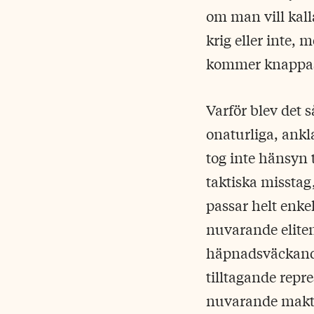
om man vill kall
krig eller inte, 
kommer knappast 
Varför blev det s
onaturliga, ankl
tog inte hänsyn t
taktiska missta
passar helt enke
nuvarande elite
häpnadsväckande
tilltagande repr
nuvarande makt