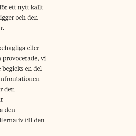
r ett nytt kallt
eligger och den
r.
behagliga eller
n provocerade, vi
e begicks en del
onfrontationen
ör den
t
a den
ternativ till den