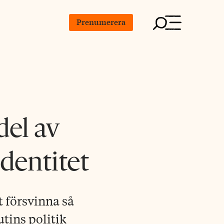
Prenumerera
del av
dentitet
 försvinna så
utins politik