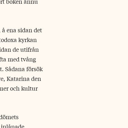
jort boken ännu
 å ena sidan det
rtodoxa kyrkan
idan de utifrån
ofta med tvång
kt. Sådana försök
e, Katarina den
rmer och kultur
rdömets
 inlånade