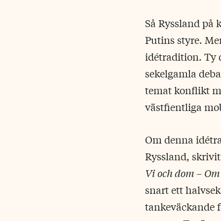
Så Ryssland på 
Putins styre. Me
idétradition. Ty
sekelgamla deba
temat konflikt m
västfientliga mo
Om denna idétrad
Ryssland, skrivi
Vi och dom – Om
snart ett halvse
tankeväckande fo