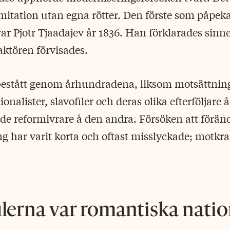
imitation utan egna rötter. Den förste som påpeka
var Pjotr Tjaadajev år 1836. Han förklarades sinn
aktören förvisades.
estått genom århundradena, liksom motsättnin
onalister, slavofiler och deras olika efterföljare 
de reformivrare å den andra. Försöken att förän
ng har varit korta och oftast misslyckade; motkra
ilerna var romantiska nation