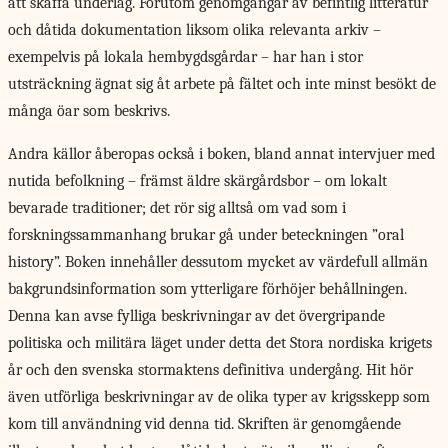
att skaffa underlag. Förutom genomgångar av befintlig litteratur
och dåtida dokumentation liksom olika relevanta arkiv –
exempelvis på lokala hembygdsgårdar – har han i stor
utsträckning ägnat sig åt arbete på fältet och inte minst besökt de
många öar som beskrivs.
Andra källor åberopas också i boken, bland annat intervjuer med
nutida befolkning – främst äldre skärgårdsbor – om lokalt
bevarade traditioner; det rör sig alltså om vad som i
forskningssammanhang brukar gå under beteckningen ”oral
history”. Boken innehåller dessutom mycket av värdefull allmän
bakgrundsinformation som ytterligare förhöjer behållningen.
Denna kan avse fylliga beskrivningar av det övergripande
politiska och militära läget under detta det Stora nordiska krigets
år och den svenska stormaktens definitiva undergång. Hit hör
även utförliga beskrivningar av de olika typer av krigsskepp som
kom till användning vid denna tid. Skriften är genomgående