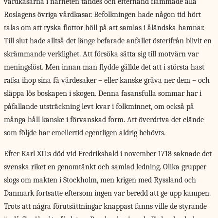
vårdkasarna i närheten tändes och efterhand flammade alla
Roslagens övriga vårdkasar. Befolkningen hade någon tid hört
talas om att ryska flottor höll på att samlas i åländska hamnar.
Till slut hade alltså det länge befarade anfallet österifrån blivit en
skrämmande verklighet. Att försöka sätta sig till motvärn var
meningslöst. Men innan man flydde gällde det att i största hast
rafsa ihop sina få värdesaker – eller kanske gräva ner dem – och
släppa lös boskapen i skogen. Denna fasansfulla sommar har i
påfallande utsträckning levt kvar i folkminnet, om också på
många håll kanske i förvanskad form. Att överdriva det elände
som följde har emellertid egentligen aldrig behövts.
Efter Karl XII:s död vid Fredrikshald i november 1718 saknade det
svenska riket en genomtänkt och samlad ledning. Olika grupper
slogs om makten i Stockholm, men krigen med Ryssland och
Danmark fortsatte eftersom ingen var beredd att ge upp kampen.
Trots att några förutsättningar knappast fanns ville de styrande