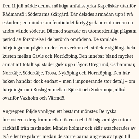
Den 11 juli nådde denna mäktiga anfallsstyrka Kapellskär utanför
Rådmansö i Söderarms skärgård. Där delades armadan upp i två
eskadrar; en mindre om femtiotalet fartyg gick norrut medan en
andra vände söderut. Därmed startade en utomordentligt plågsam
period av förstörelse i de berörda områdena. De samlade
härjningarna pågick under fem veckor och sträckte sig längs hela
kusten mellan Gävle och Norrköping. Den innebar bland mycket
annat att totalt sju städer gick upp i lågor: Öregrund, Östhammar,
Norrtälje, Södertälje, Trosa, Nyköping och Norrköping. Den här
boken handlar dock endast – men i imponerande stor detalj – om
härjningarna i Roslagen mellan Björkö och Södermöja, alltså
ovanför Vaxholm och Värmdö.
Angreppen följde vanligen ett bestämt mönster. De ryska
farkosterna drog fram mellan öarna och höll sig vanligen utom
räckhåll från fastlandet. Mindre holmar och skär attackerades av
två eller tre galärer medan de större öarna angreps av tjugo till