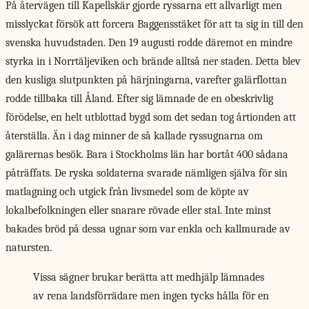
På återvägen till Kapellskär gjorde ryssarna ett allvarligt men
misslyckat försök att forcera Baggensstäket för att ta sig in till den
svenska huvudstaden. Den 19 augusti rodde däremot en mindre
styrka in i Norrtäljeviken och brände alltså ner staden. Detta blev
den kusliga slutpunkten på härjningarna, varefter galärflottan
rodde tillbaka till Åland. Efter sig lämnade de en obeskrivlig
förödelse, en helt utblottad bygd som det sedan tog årtionden att
återställa. Än i dag minner de så kallade ryssugnarna om
galärernas besök. Bara i Stockholms län har bortåt 400 sådana
påträffats. De ryska soldaterna svarade nämligen själva för sin
matlagning och utgick från livsmedel som de köpte av
lokalbefolkningen eller snarare rövade eller stal. Inte minst
bakades bröd på dessa ugnar som var enkla och kallmurade av
natursten.
Vissa sägner brukar berätta att medhjälp lämnades
av rena landsförrädare men ingen tycks hålla för en