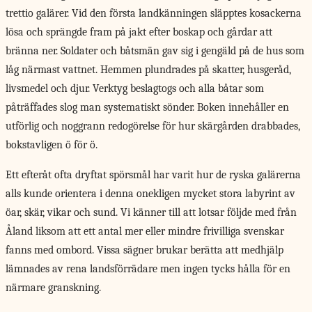
trettio galärer. Vid den första landkänningen släpptes kosackerna
lösa och sprängde fram på jakt efter boskap och gårdar att
bränna ner. Soldater och båtsmän gav sig i gengäld på de hus som
låg närmast vattnet. Hemmen plundrades på skatter, husgeråd,
livsmedel och djur. Verktyg beslagtogs och alla båtar som
påträffades slog man systematiskt sönder. Boken innehåller en
utförlig och noggrann redogörelse för hur skärgården drabbades,
bokstavligen ö för ö.
Ett efteråt ofta dryftat spörsmål har varit hur de ryska galärerna
alls kunde orientera i denna onekligen mycket stora labyrint av
öar, skär, vikar och sund. Vi känner till att lotsar följde med från
Åland liksom att ett antal mer eller mindre frivilliga svenskar
fanns med ombord. Vissa sägner brukar berätta att medhjälp
lämnades av rena landsförrädare men ingen tycks hålla för en
närmare granskning.