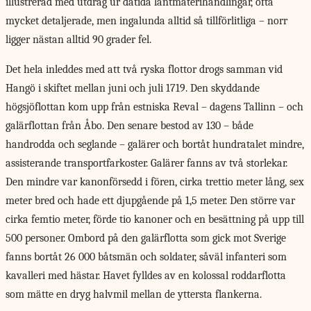
illustrerad med utdrag ur dåtida lantmäterihandlingar, ofta
mycket detaljerade, men ingalunda alltid så tillförlitliga – norr
ligger nästan alltid 90 grader fel.
Det hela inleddes
med att två ryska flottor drogs samman vid
Hangö i skiftet mellan juni och juli 1719. Den skyddande
högsjöflottan kom upp från estniska Reval – dagens Tallinn – och
galärflottan från Åbo. Den senare bestod av 130 – både
handrodda och seglande – galärer och bortåt hundratalet mindre,
assisterande transportfarkoster. Galärer fanns av två storlekar.
Den mindre var kanonförsedd i fören, cirka trettio meter lång, sex
meter bred och hade ett djupgående på 1,5 meter. Den större var
cirka femtio meter, förde tio kanoner och en besättning på upp till
500 personer. Ombord på den galärflotta som gick mot Sverige
fanns bortåt 26 000 båtsmän och soldater, såväl infanteri som
kavalleri med hästar. Havet fylldes av en kolossal roddarflotta
som mätte en dryg halvmil mellan de yttersta flankerna.