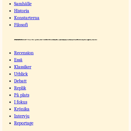
Samhälle
Historia
Konstarterna
Filosofi
Recension
Essä
Klassiker
Utblick
Debatt
Replik
På plats
I fokus
Krönika
Intervju
Reportage