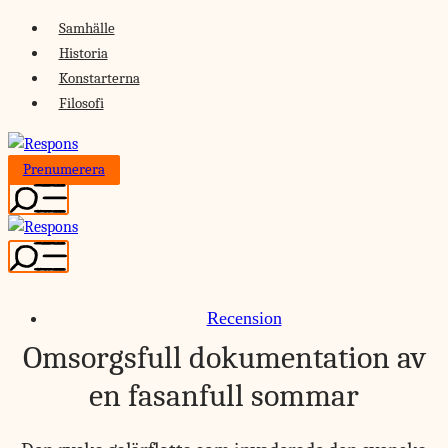
Skip
Samhälle
to
Historia
content
Konstarterna
Filosofi
Prenumerera
Recension
Omsorgsfull dokumentation av
en fasanfull sommar