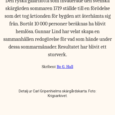
Den ryska galärflotta som invaderade den svenska
skärgården sommaren 1719 ställde till en förödelse
som det tog årtionden för bygden att återhämta sig
från. Bortåt 10 000 personer beräknas ha blivit
hemlösa. Gunnar Lind har velat skapa en
sammanhållen redogörelse för vad som hände under
dessa sommarmånader. Resultatet har blivit ett
storverk.
Skribent
Bo G. Hall
Detalj ur Carl Gripenhielms skärgårdskarta. Foto:
Krigsarkivet.