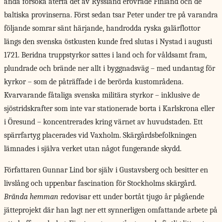
ändå försöka återfå det av Ryssland erövrade Finland och de
baltiska provinserna. Först sedan tsar Peter under tre på varandra
följande somrar sänt härjande, handrodda ryska galärflottor
längs den svenska östkusten kunde fred slutas i Nystad i augusti
1721. Beridna truppstyrkor sattes i land och for våldsamt fram,
plundrade och brände ner allt i byggnadsväg – med undantag för
kyrkor – som de påträffade i de berörda kustområdena.
Kvarvarande fåtaliga svenska militära styrkor – inklusive de
sjöstridskrafter som inte var stationerade borta i Karlskrona eller
i Öresund – koncentrerades kring värnet av huvudstaden. Ett
spärrfartyg placerades vid Vaxholm. Skärgårdsbefolkningen
lämnades i själva verket utan något fungerande skydd.
Författaren Gunnar Lind bor själv i Gustavsberg och besitter en
livslång och uppenbar fascination för Stockholms skärgård.
Brända hemman
redovisar ett under bortåt tjugo år pågående
jätteprojekt där han lagt ner ett synnerligen omfattande arbete på