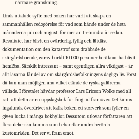
närmare granskning.
Linds uttalade syfte
med boken har varit att skapa en
sammanhållen redogörelse för vad som hände under de heta
månaderna juli och augusti för mer än trehundra år sedan.
Resultatet har blivit en ovärderlig, fyllig och lättläst
dokumentation om den katastrof som drabbade de
skärgårdsboende, varav bortåt 10 000 personer beräknas ha blivit
hemlösa. Särskilt intressant – samt egentligen allra viktigast – är
allt läsarna får del av om skärgårdsbefolkningens dagliga liv. Först
då kan man möjligen ana vilket elände de ryska galärerna
vållade. I företalet hävdar professor Lars Ericson Wolke med all
rätt att detta är en uppslagsbok för lång tid framöver. Det känns
ingalunda överdrivet att kalla boken ett storverk som fyller en
given lucka i många bokhyllor. Dessutom utlovar författaren att
flera delar ska komma som behandlar andra berörda
kustområden. Det ser vi fram emot.