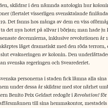
den, skildrar i den nämnda antologin hur kolon
ner (flertalet visserligen svensktalande finländar
19. Det fanns hos många av dem en viss oförmåg
 ta det nya hotet på allvar i början; man hade ju
senaste decennierna, inklusive revolutionen år 
kärptes läget dramatiskt med den röda terrorn, 
 slut evakueringen av kolonin. Den underlättades
lan svenska regeringen och Svearederiet.
svenska personerna i staden fick lämna alla sina 
 hem under dessa år skildrar med stor närhet u
kern Benito Peix Geldart redogör i
Revolution!
för
 affärsmännen till sina hemmakontor, mestadel