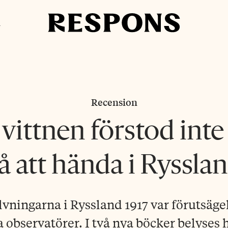
i
Recension
vittnen förstod int
å att hända i Ryssla
ningarna i Ryssland 1917 var förutsäge
 observatörer. I två nya böcker belyses