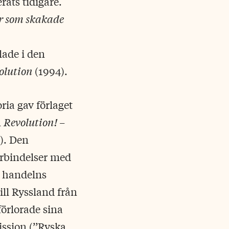
rats tidigare.
r som skakade
lade i den
volution
(1994).
ria gav förlaget
n
Revolution! –
). Den
örbindelser med
r handelns
ill Ryssland från
förlorade sina
ssion (’’Ryska