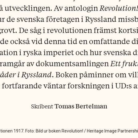
på utvecklingen. Av antologin
Revolution
ur de svenska företagen i Ryssland mis
rovt. De såg i revolutionen främst korts
ade också vid denna tid en omfattande d
ation i ryska imperiet och hur svenska 
framgår av dokumentsamlingen
Ett fru
åder i Ryssland
. Boken påminner om vi
fortfarande väntar forskningen i UD:s a
Tomas Bertelman
Skribent
lutionen 1917. Foto: Bild ur boken Revolution! / Heritage Image Partners