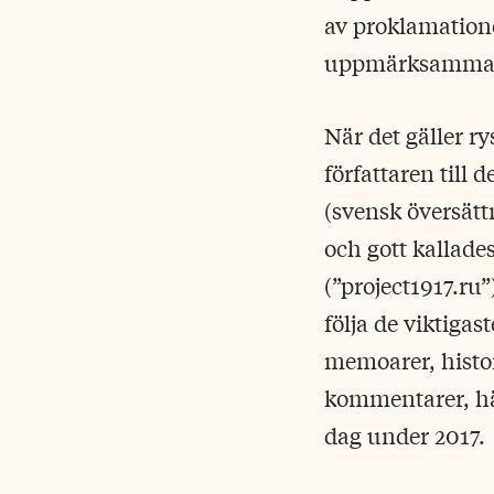
av proklamationer
uppmärksammats 
När det gäller r
författaren till
(svensk översättn
och gott kallades
(”project1917.ru”
följa de viktiga
memoarer, histo
kommentarer, hän
dag under 2017.