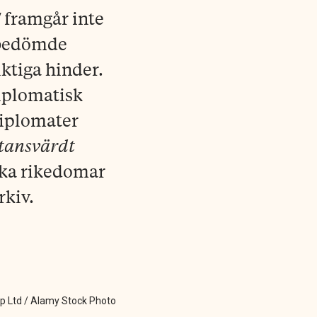
!
framgår inte
sbedömde
iktiga hinder.
iplomatisk
diplomater
ktansvärdt
lka rikedomar
rkiv.
hip Ltd / Alamy Stock Photo