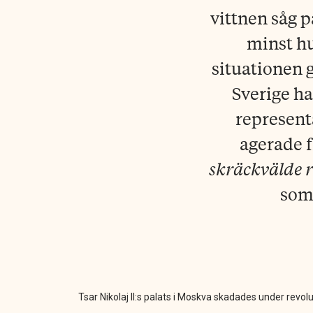
vittnen såg 
minst h
situationen g
Sverige h
represent
agerade 
skräckvälde r
som 
Tsar Nikolaj II:s palats i Moskva skadades under revo