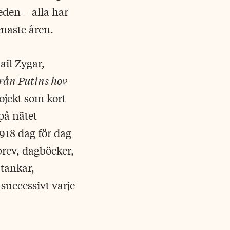
reden – alla har
naste åren.
ail Zygar,
rån Putins hov
rojekt som kort
 på nätet
1918 dag för dag
brev, dagböcker,
tankar,
successivt varje