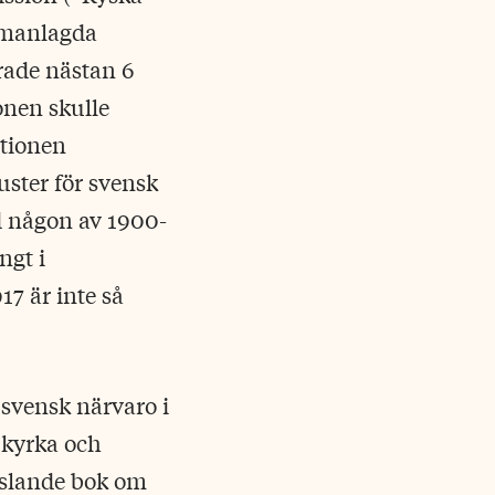
mmanlagda
rade nästan 6
onen skulle
utionen
uster för svensk
d någon av 1900-
ngt i
7 är inte så
 svensk närvaro i
 kyrka och
gslande bok om