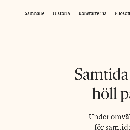
Skip
to
Samhälle
Historia
Konstarterna
Filosof
content
Samtida 
höll p
Under omvälv
för samtida