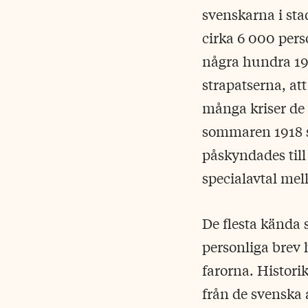
svenskarna i sta
cirka 6 000 perso
några hundra 19
strapatserna, att
många kriser de 
sommaren 1918 s
påskyndades till
specialavtal mel
De flesta kända 
personliga brev
farorna. Histori
från de svenska