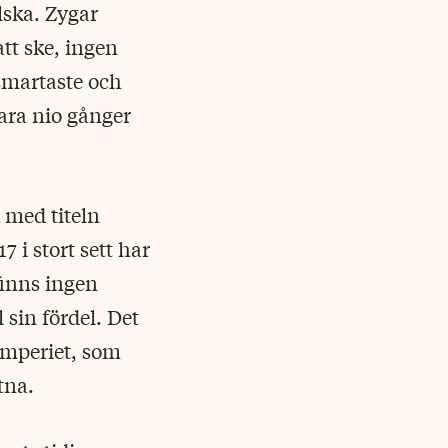
lska. Zygar
tt ske, ingen
 smartaste och
ara nio gånger
k med titeln
 i stort sett har
finns ingen
 sin fördel. Det
 imperiet, som
tna.