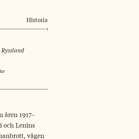
Historia
 Ryssland
dor
m åren 1917–
ri och Lenins
mmanbrott, vågen