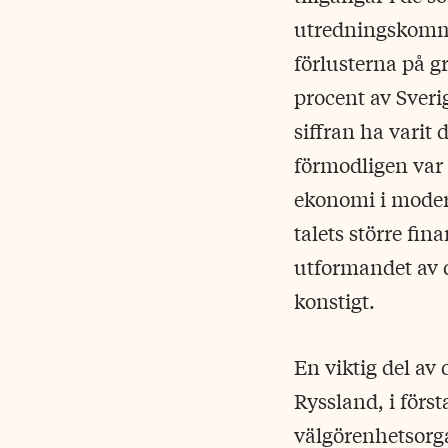
utredningskommi
förlusterna på 
procent av Sveri
siffran ha varit
förmodligen var 
ekonomi i moder
talets större fi
utformandet av d
konstigt.
En viktig del av
Ryssland, i förs
välgörenhetsorga