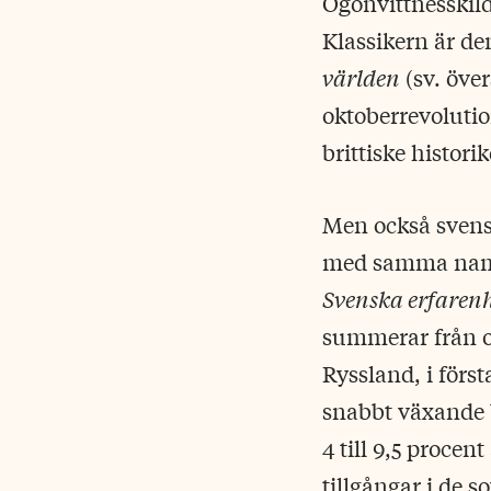
Ögonvittnesskild
Klassikern är d
världen
(sv. öve
oktoberrevolutio
brittiske histor
Men också svensk
med samma namn 
Svenska erfarenh
summerar från ol
Ryssland, i förs
snabbt växande b
4 till 9,5 procen
tillgångar i de 