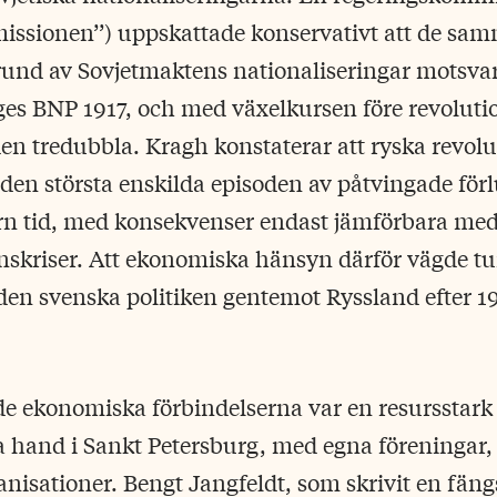
ssionen’’) uppskattade konservativt att de sa
grund av Sovjetmaktens nationaliseringar motsva
ges BNP 1917, och med växelkursen före revoluti
 den tredubbla. Kragh konstaterar att ryska revol
den största enskilda episoden av påtvingade förl
n tid, med konsekvenser endast jämförbara me
nanskriser. Att ekonomiska hänsyn därför vägde tu
en svenska politiken gentemot Ryssland efter 191
 de ekonomiska förbindelserna var en resursstark
ta hand i Sankt Petersburg, med egna föreningar,
nisationer. Bengt Jangfeldt, som skrivit en fän