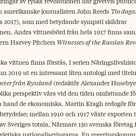
ringar av ryska revolutionen har givetvis publice
en amerikanske journalisten John Reeds
Tio daga
rs 2017), som med betydande sympati skildrar
nen. Andra vittnesbörd från hela 1917 finns sam
ikern Harvey Pitchers
Witnesses of the Russian Re
a vittnen finns förstås. I serien Näringslivshisto
2019 ut en intressant liten antologi med titel
eter från Ryssland
(redaktör Alexander Husebye
ika perspektiv våra vid den tiden omfattande f
ta hand de ekonomiska. Martin Kragh redogör fö
etydelse; mellan 1910 och 1917 växte exporten t
t av Sveriges totala. Närmare 150 svenska företag 
sovjetiska nationaliseringarna. En regeringskommi