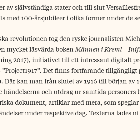
 av självständiga stater och till slut Versaillesf
med 100-årsjubileer i olika former under de se
yska revolutionen tog den ryske journalisten Mich
 den mycket läsvärda boken
Männen i Kreml – Inif
ing 2017), initiativet till ett intressant digitalt p
 ”Project1917”. Det finns fortfarande tillgängligt
). Där kan man från slutet av 1916 till början av 
ste händelserna och utdrag ur samtida personers 
riska dokument, artiklar med mera, som speglar 
delser under respektive dag. Texterna lades ut 