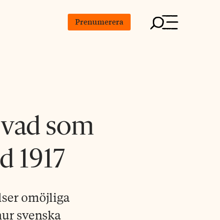
Prenumerera
e vad som
nd 1917
lser omöjliga
 hur svenska