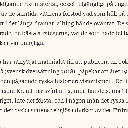
ldigande rikt material, också tillgängligt på enge
 av de samtida vittnena förstod vad som höll på a
kt i det långa dramat, allting hände oväntat. De
ade, de bästa strategerna, var de som hade fel b
lser var omöjliga.
har utnyttjat materialet till att publicera en bo
dö
(svensk översättning 2018), påpekar att året 1917
 den pågående ryska historierevisionismen. Det 
eftersom Kreml har svårt att spinna händelserna till
riget, inte det första, och i någon mån det ryska
r den ryska statens religiösa dyrkan av det förflu