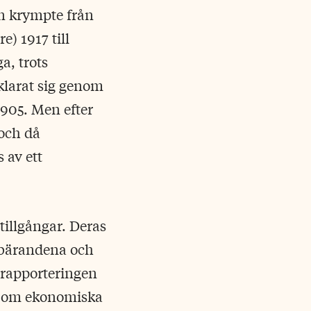
in krympte från
e) 1917 till
a, trots
 klarat sig genom
1905. Men efter
och då
 av ett
tillgångar. Deras
mbärandena och
 rapporteringen
s om ekonomiska