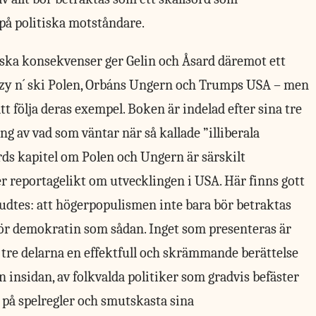
å politiska motståndare.
ska konsekvenser ger Gelin och Åsard däremot ett
czy n´ ski Polen, Orbáns Ungern och Trumps USA – men
 följa deras exempel. Boken är indelad efter sina tre
ing av vad som väntar när så kallade ”illiberala
ds kapitel om Polen och Ungern är särskilt
r reportagelikt om utvecklingen i USA. Här finns gott
uvudtes: att högerpopulismen inte bara bör betraktas
 för demokratin som sådan. Inget som presenteras är
 tre delarna en effektfull och skrämmande berättelse
insidan, av folkvalda politiker som gradvis befäster
 på spelregler och smutskasta sina