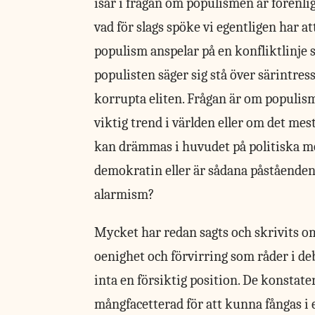
isär i frågan om populismen är förenli
vad för slags spöke vi egentligen har at
populism anspelar på en konfliktlinje
populisten säger sig stå över särintres
korrupta eliten. Frågan är om populism
viktig trend i världen eller om det mes
kan drämmas i huvudet på politiska mots
demokratin eller är sådana påståenden 
alarmism?
Mycket har redan sagts och skrivits 
oenighet och förvirring som råder i deba
inta en försiktig position. De konstater
mångfacetterad för att kunna fångas i 