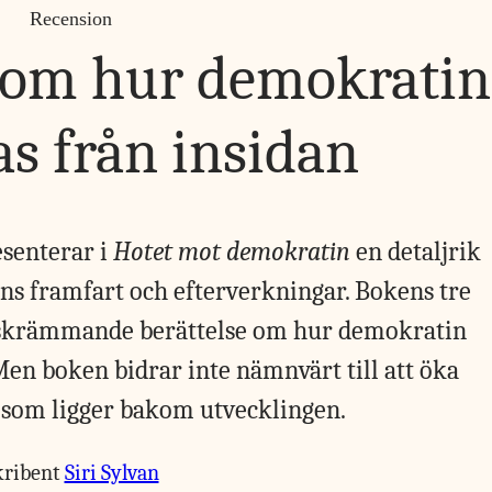
Recension
om hur demokratin
as från insidan
esenterar i
Hotet mot demokratin
en detaljrik
s framfart och efterverkningar. Bokens tre
ch skrämmande berättelse om hur demokratin
Men boken bidrar inte nämnvärt till att öka
d som ligger bakom utvecklingen.
kribent
Siri Sylvan