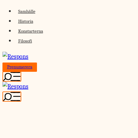
Skip
Samhälle
to
Historia
content
Konstarterna
Filosofi
Prenumerera