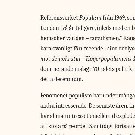
Referensverket
Populism
från
1969, so
London två år tidigare, inleds med en 
hemsöker världen – populismen.” Kanske
bara ovanligt förutseende i sina analys
mot demokratin – Högerpopulismens å
dominerande inslag i 70-talets politik
detta decennium.
Fenomenet populism har under många å
andra intresserade. De senaste åren, i
har allmänintresset emellertid exploder
att stöta på p-ordet. Samtidigt fortsä