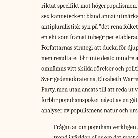
riktat specifikt mot högerpopulismen. 
sex kännetecken: bland annat utmärk
antipluralistisk syn på ”det rena folke
en elit som främst inbegriper etablera
Författarnas strategi att ducka för dj
men resultatet blir inte desto mindre
omnämns vitt skilda rörelser och poli
Sverigedemokraterna, Elizabeth Warren
Party, men utan ansats till att reda ut
förblir populismspöket något av en gå
analyser av populismens natur och urspr
Frågan är om populism verkligen ä
trend i världen eller om det mest 