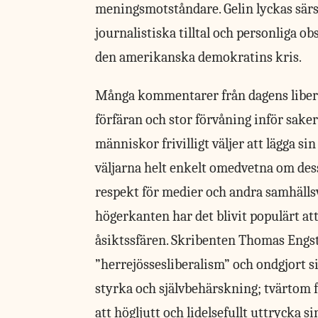
meningsmotståndare. Gelin lyckas särs
journalistiska tilltal och personliga o
den amerikanska demokratins kris.
Många kommentarer från dagens liberal
förfäran och stor förvåning inför saker
människor frivilligt väljer att lägga s
väljarna helt enkelt omedvetna om dess
respekt för medier och andra samhällsv
högerkanten har det blivit populärt att
åsiktssfären. Skribenten Thomas Engst
”herrejössesliberalism” och ondgjort s
styrka och självbehärskning; tvärtom
att högljutt och lidelsefullt uttrycka s