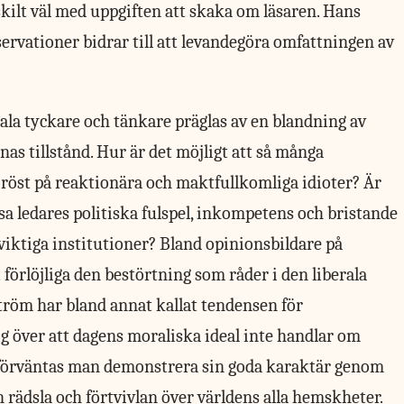
kilt väl med uppgiften att skaka om läsaren. Hans
bservationer bidrar till att levandegöra omfattningen av
a tyckare och tänkare präglas av en blandning av
nas tillstånd. Hur är det möjligt att så många
in röst på reaktionära och maktfullkomliga idioter? Är
a ledares politiska fulspel, inkompetens och bristande
iktiga institutioner? Bland opinionsbildare på
 förlöjliga den bestörtning som råder i den liberala
röm har bland annat kallat tendensen för
ig över att dagens moraliska ideal inte handlar om
 förväntas man demonstrera sin goda karaktär genom
in rädsla och förtvivlan över världens alla hemskheter.