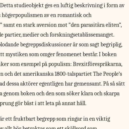
Detta studieobjekt ges en luftig beskrivning i form av
s högerpopulismen av en romantisk och
t” samt en stark aversion mot ”den parasitära eliten”,
de partier, medier och forskningsetablissemanget.
uplodande begreppsdiskussioner är som sagt begriplig,
 att mystiken som omger fenomenet består. I boken
tiker som exempel på populism: Brexitförespråkarna,
 och det amerikanska 1800-talspartiet The People’s
 vad dessa aktörer egentligen har gemensamt. På så sätt
ta genom boken och den som söker klara och skarpa
ung gör bäst i att leta på annat håll.
r ett fruktbart begrepp som ringar in en viktig
av allt bör betraktas som ett skällsord som