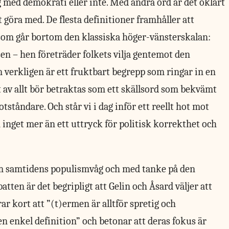
g med demokrati eller inte. Med andra ord är det oklart
t göra med. De flesta definitioner framhåller att
 som går bortom den klassiska höger-vänsterskalan:
sen – hen företräder folkets vilja gentemot den
 verkligen är ett fruktbart begrepp som ringar in en
t av allt bör betraktas som ett skällsord som bekvämt
tåndare. Och står vi i dag inför ett reellt hot mot
inget mer än ett uttryck för politisk korrekthet och
om samtidens populismvåg och med tanke på den
tten är det begripligt att Gelin och Åsard väljer att
ar kort att ”(t)ermen är alltför spretig och
en enkel definition” och betonar att deras fokus är