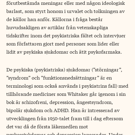
förutbestämda meningar eller med någon ideologisk
barlast, som styrt honom i urvalet och tolkningen av
de källor han anför. Källorna i fråga består
huvudsakligen av artiklar från vetenskapliga
tidskrifter inom det psykiatriska fältet och intervjuer
som författaren gjort med personer som lider eller
lidit av psykiska sjukdomar och ätit psykofarmaka.
De psykiska (psykiatriska) sjukdomar (”störningar”,
”syndrom” och ”funktionsnedsättningar” är en
terminologi som också används i psykiatrins fall) med
tillhörande mediciner som Whitaker går igenom i sin
bok är schizofreni, depression, ångestsyndrom,
bipolär sjukdom och ADHD. Han är intresserad av
utvecklingen från 1950-talet fram till i dag eftersom
det var då de första läkemedlen mot
psykossjukdomar och depression lanserades. Under