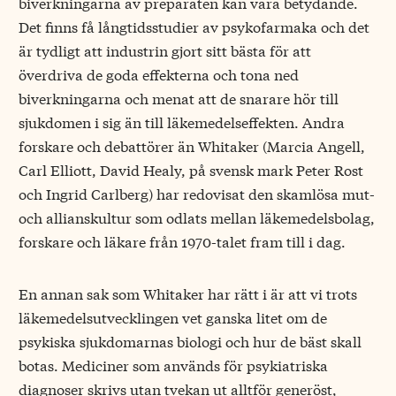
biverkningarna av preparaten kan vara betydande.
Det finns få långtidsstudier av psykofarmaka och det
är tydligt att industrin gjort sitt bästa för att
överdriva de goda effekterna och tona ned
biverkningarna och menat att de snarare hör till
sjukdomen i sig än till läkemedelseffekten. Andra
forskare och debattörer än Whitaker (Marcia Angell,
Carl Elliott, David Healy, på svensk mark Peter Rost
och Ingrid Carlberg) har redovisat den skamlösa mut-
och allianskultur som odlats mellan läkemedelsbolag,
forskare och läkare från 1970-talet fram till i dag.
En annan sak som Whitaker har rätt i är att vi trots
läkemedelsutvecklingen vet ganska litet om de
psykiska sjukdomarnas biologi och hur de bäst skall
botas. Mediciner som används för psykiatriska
diagnoser skrivs utan tvekan ut alltför generöst,