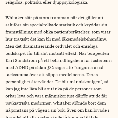
religiösa, politiska eller djuppsykologiska.
Whitaker slår på stora trumman när det gäller att
saluföra sin specialtolkade statistik och kryddar sin
framställning med olika patientberättelser, som visar
hur tragiskt det kan bli med läkemedelsbehandling.
Men det dramatiserande ordvalet och ensidiga
budskapet får till slut motsatt effekt. När terapeuten
Kari Sundstrom på ett behandlingshem för fosterbarn
med ADHD på sidan 382 säger att: ”ungarna är så
tacksamma över att slippa medicinerna. Deras
personlighet återvänder. De blir människor igen”, så
kan jag inte låta bli att tänka på de personer som
orkar leva och vara människor just därför att de får
psykiatriska mediciner. Whitaker glömde bort dem
någonstans på vägen i sin bok, även om han lovade i
förordet att alla röster skulle få komma till tals.