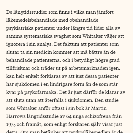
De långtidsstudier som finns i vilka man jämfört
läkemedelsbehandlade med obehandlade
psykiatriska patienter under längre tid lider alla av
samma systematiska svaghet som Whitaker väljer att
ignorera i sin analys. Det faktum att patienter som
slutar ta sin medicin kommer att må bättre än de
behandlade patienterna, och i betydligt högre grad
tillfrisknar och träder ut på arbetsmarknaden igen,
kan helt enkelt förklaras av att just dessa patienter
har sjukdomen i en lindrigare form än de som står
kvar på psykofarmaka. Det är just därför de klarar av
att sluta utan att återfalla i sjukdomen. Den studie
som Whitaker anför oftast i sin bok är Martin
Harrows långtidsstudie av 64 unga schizofrena från
1975 och framåt, som enligt forskaren själv visar just
detta. Om man betänker att psykosläkemedlen är de