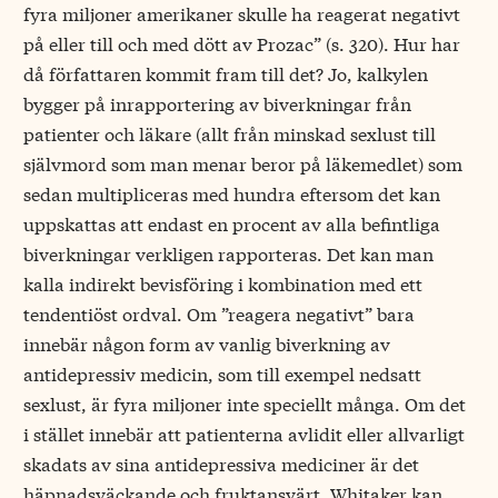
fyra miljoner amerikaner skulle ha reagerat negativt
på eller till och med dött av Prozac” (s. 320). Hur har
då författaren kommit fram till det? Jo, kalkylen
bygger på inrapportering av biverkningar från
patienter och läkare (allt från minskad sexlust till
självmord som man menar beror på läkemedlet) som
sedan multipliceras med hundra eftersom det kan
uppskattas att endast en procent av alla befintliga
biverkningar verkligen rapporteras. Det kan man
kalla indirekt bevisföring i kombination med ett
tendentiöst ordval. Om ”reagera negativt” bara
innebär någon form av vanlig biverkning av
antidepressiv medicin, som till exempel nedsatt
sexlust, är fyra miljoner inte speciellt många. Om det
i stället innebär att patienterna avlidit eller allvarligt
skadats av sina antidepressiva mediciner är det
häpnadsväckande och fruktansvärt. Whitaker kan