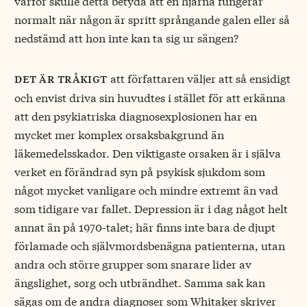
varför skulle detta betyda att en hjärna fungerar
normalt när någon är spritt språngande galen eller så
nedstämd att hon inte kan ta sig ur sängen?
att författaren väljer att så ensidigt
det är tråkigt
och envist driva sin huvudtes i stället för att erkänna
att den psykiatriska diagnosexplosionen har en
mycket mer komplex orsaksbakgrund än
läkemedelsskador. Den viktigaste orsaken är i själva
verket en förändrad syn på psykisk sjukdom som
något mycket vanligare och mindre extremt än vad
som tidigare var fallet. Depression är i dag något helt
annat än på 1970-talet; här finns inte bara de djupt
förlamade och självmordsbenägna patienterna, utan
andra och större grupper som snarare lider av
ängslighet, sorg och utbrändhet. Samma sak kan
sägas om de andra diagnoser som Whitaker skriver