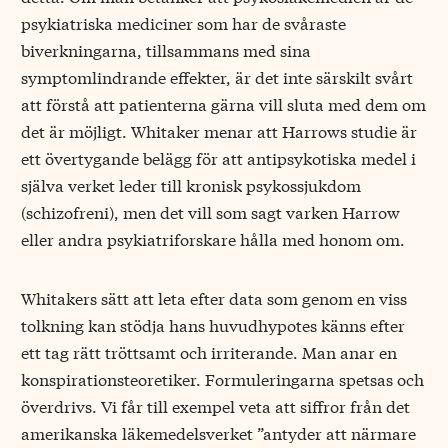
psykiatriska mediciner som har de svåraste
biverkningarna, tillsammans med sina
symptomlindrande effekter, är det inte särskilt svårt
att förstå att patienterna gärna vill sluta med dem om
det är möjligt. Whitaker menar att Harrows studie är
ett övertygande belägg för att antipsykotiska medel i
själva verket leder till kronisk psykossjukdom
(schizofreni), men det vill som sagt varken Harrow
eller andra psykiatriforskare hålla med honom om.
Whitakers sätt att leta efter data som genom en viss
tolkning kan stödja hans huvudhypotes känns efter
ett tag rätt tröttsamt och irriterande. Man anar en
konspirationsteoretiker. Formuleringarna spetsas och
överdrivs. Vi får till exempel veta att siffror från det
amerikanska läkemedelsverket ”antyder att närmare