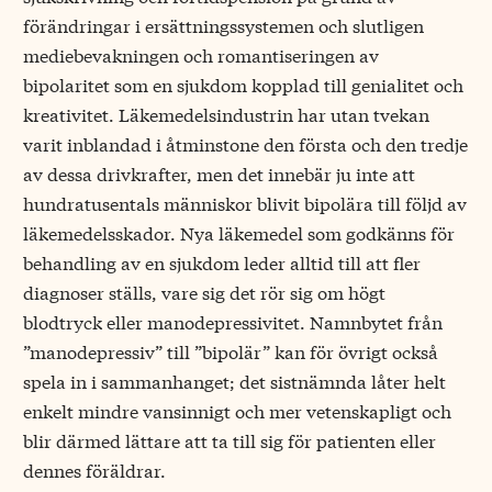
förändringar i ersättningssystemen och slutligen
mediebevakningen och romantiseringen av
bipolaritet som en sjukdom kopplad till genialitet och
kreativitet. Läkemedelsindustrin har utan tvekan
varit inblandad i åtminstone den första och den tredje
av dessa drivkrafter, men det innebär ju inte att
hundratusentals människor blivit bipolära till följd av
läkemedelsskador. Nya läkemedel som godkänns för
behandling av en sjukdom leder alltid till att fler
diagnoser ställs, vare sig det rör sig om högt
blodtryck eller manodepressivitet. Namnbytet från
”manodepressiv” till ”bipolär” kan för övrigt också
spela in i sammanhanget; det sistnämnda låter helt
enkelt mindre vansinnigt och mer vetenskapligt och
blir därmed lättare att ta till sig för patienten eller
dennes föräldrar.