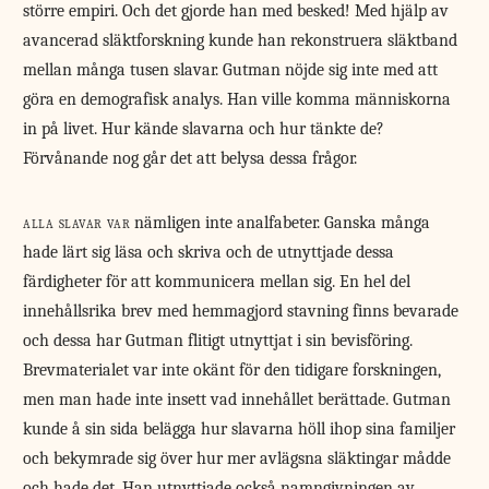
större empiri. Och det gjorde han med besked! Med hjälp av
avancerad släktforskning kunde han rekonstruera släktband
mellan många tusen slavar. Gutman nöjde sig inte med att
göra en demografisk analys. Han ville komma människorna
in på livet. Hur kände slavarna och hur tänkte de?
Förvånande nog går det att belysa dessa frågor.
alla slavar var
nämligen inte analfabeter. Ganska många
hade lärt sig läsa och skriva och de utnyttjade dessa
färdigheter för att kommunicera mellan sig. En hel del
innehållsrika brev med hemmagjord stavning finns bevarade
och dessa har Gutman flitigt utnyttjat i sin bevisföring.
Brevmaterialet var inte okänt för den tidigare forskningen,
men man hade inte insett vad innehållet berättade. Gutman
kunde å sin sida belägga hur slavarna höll ihop sina familjer
och bekymrade sig över hur mer avlägsna släktingar mådde
och hade det. Han utnyttjade också namngivningen av