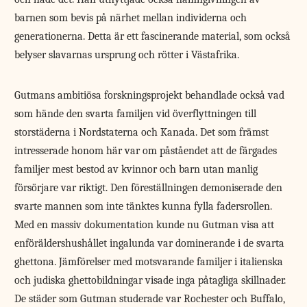
barnen som bevis på närhet mellan individerna och
generationerna. Detta är ett fascinerande material, som också
belyser slavarnas ursprung och rötter i Västafrika.
Gutmans ambitiösa forskningsprojekt behandlade också vad
som hände den svarta familjen vid överflyttningen till
storstäderna i Nordstaterna och Kanada. Det som främst
intresserade honom här var om påståendet att de färgades
familjer mest bestod av kvinnor och barn utan manlig
försörjare var riktigt. Den föreställningen demoniserade den
svarte mannen som inte tänktes kunna fylla fadersrollen.
Med en massiv dokumentation kunde nu Gutman visa att
enföräldershushållet ingalunda var dominerande i de svarta
ghettona. Jämförelser med motsvarande familjer i italienska
och judiska ghettobildningar visade inga påtagliga skillnader.
De städer som Gutman studerade var Rochester och Buffalo,