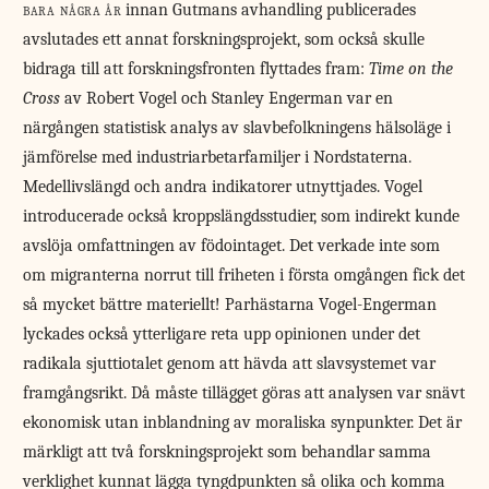
bara några år
innan Gutmans avhandling publicerades
avslutades ett annat forskningsprojekt, som också skulle
bidraga till att forskningsfronten flyttades fram:
Time on the
Cross
av Robert Vogel och Stanley Engerman var en
närgången statistisk analys av slavbefolkningens hälsoläge i
jämförelse med industriarbetarfamiljer i Nordstaterna.
Medellivslängd och andra indikatorer utnyttjades. Vogel
introducerade också kroppslängdsstudier, som indirekt kunde
avslöja omfattningen av födointaget. Det verkade inte som
om migranterna norrut till friheten i första omgången fick det
så mycket bättre materiellt! Parhästarna Vogel-Engerman
lyckades också ytterligare reta upp opinionen under det
radikala sjuttiotalet genom att hävda att slavsystemet var
framgångsrikt. Då måste tillägget göras att analysen var snävt
ekonomisk utan inblandning av moraliska synpunkter. Det är
märkligt att två forskningsprojekt som behandlar samma
verklighet kunnat lägga tyngdpunkten så olika och komma