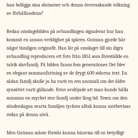
han belägga sina slutsatser och denna överraskande tolkning
av förhållandena?
Redan omslagsbilden på avhandlingen signalerar hur han
kommit en annan verklighet på spåren. Gutman gjorde här
något tämligen originellt. Han lät på omslaget till sin digra
avhandling reproducera ett foto från 1851 som föreställde en
talrik slavfamilj. På bilden fanns fem generationer. Det blev
en elegant sammanfattning av de drygt 600 sidorna text. En
sådan familj skulle ju ha varit en ren anomali om det äldre
synsättet varit gällande. Fotot avslöjade att man kunde hålla
samman en mycket stor familj under lång tid. Tesen om den
sönderslagna svarta familjen tycktes alltså kunna motbevisas
redan på denna nivå.
Men Gutman måste förstås kunna hänvisa till en betydligt