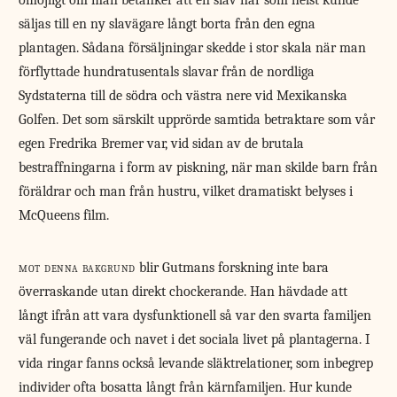
omöjligt om man betänker att en slav när som helst kunde
säljas till en ny slavägare långt borta från den egna
plantagen. Sådana försäljningar skedde i stor skala när man
förflyttade hundratusentals slavar från de nordliga
Sydstaterna till de södra och västra nere vid Mexikanska
Golfen. Det som särskilt upprörde samtida betraktare som vår
egen Fredrika Bremer var, vid sidan av de brutala
bestraffningarna i form av piskning, när man skilde barn från
föräldrar och man från hustru, vilket dramatiskt belyses i
McQueens film.
mot denna bakgrund
blir Gutmans forskning inte bara
överraskande utan direkt chockerande. Han hävdade att
långt ifrån att vara dysfunktionell så var den svarta familjen
väl fungerande och navet i det sociala livet på plantagerna. I
vida ringar fanns också levande släktrelationer, som inbegrep
individer ofta bosatta långt från kärnfamiljen. Hur kunde