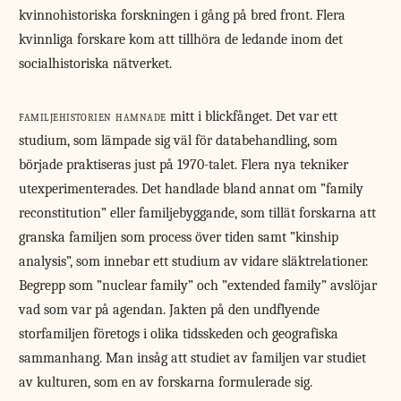
kvinnohistoriska forskningen i gång på bred front. Flera
kvinnliga forskare kom att tillhöra de ledande inom det
socialhistoriska nätverket.
familjehistorien hamnade
mitt i blickfånget. Det var ett
studium, som lämpade sig väl för databehandling, som
började praktiseras just på 1970-talet. Flera nya tekniker
utexperimenterades. Det handlade bland annat om ”family
reconstitution” eller familjebyggande, som tillät forskarna att
granska familjen som process över tiden samt ”kinship
analysis”, som innebar ett studium av vidare släktrelationer.
Begrepp som ”nuclear family” och ”extended family” avslöjar
vad som var på agendan. Jakten på den undflyende
storfamiljen företogs i olika tidsskeden och geografiska
sammanhang. Man insåg att studiet av familjen var studiet
av kulturen, som en av forskarna formulerade sig.