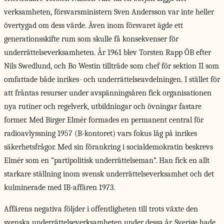
verksamheten, försvarsministern Sven Andersson var inte heller
övertygad om dess värde. Även inom försvaret ägde ett
generationsskifte rum som skulle få konsekvenser för
underrättelseverksamheten. År 1961 blev Torsten Rapp ÖB efter
Nils Swedlund, och Bo Westin tillträde som chef för sektion II som
omfattade både inrikes- och underrättelseavdelningen. I stället för
att fråntas resurser under avspänningsåren fick organisationen
nya rutiner och regelverk, utbildningar och övningar fastare
former. Med Birger Elmér formades en permanent central för
radioavlyssning 1957 (B-kontoret) vars fokus låg på inrikes
säkerhetsfrågor. Med sin förankring i socialdemokratin beskrevs
Elmér som en ”partipolitisk underrättelseman”. Han fick en allt
starkare ställning inom svensk underrättelseverksamhet och det
kulminerade med IB-affären 1973.
Affärens negativa följder i offentligheten till trots växte den
svenska underrättelseverksamheten under dessa år. Sverige hade