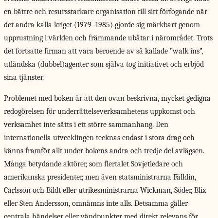
en bättre och resursstarkare organisation till sitt förfogande när
det andra kalla kriget (1979–1985) gjorde sig märkbart genom
upprustning i världen och främmande ubåtar i närområdet. Trots
det fortsatte firman att vara beroende av så kallade ”walk ins”,
utländska (dubbel)agenter som själva tog initiativet och erbjöd
sina tjänster.
Problemet med boken
är att den ovan beskrivna, mycket gedigna
redogörelsen för underrättelseverksamhetens uppkomst och
verksamhet inte sätts i ett större sammanhang. Den
internationella utvecklingen tecknas endast i stora drag och
känns framför allt under bokens andra och tredje del avlägsen.
Många betydande aktörer, som flertalet Sovjetledare och
amerikanska presidenter, men även statsministrarna Fälldin,
Carlsson och Bildt eller utrikesministrarna Wickman, Söder, Blix
eller Sten Andersson, omnämns inte alls. Detsamma gäller
centrala händelser eller vändpunkter med direkt relevans för