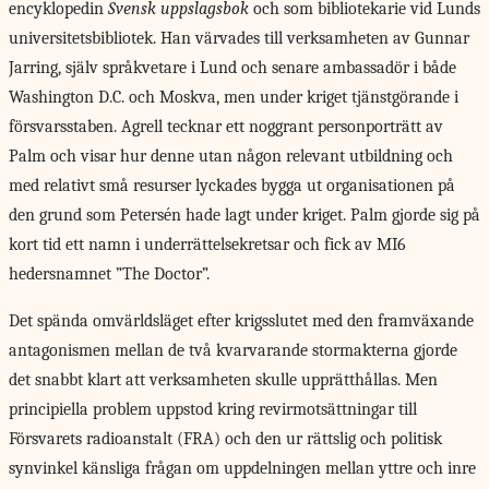
encyklopedin
Svensk uppslagsbok
och som bibliotekarie vid Lunds
universitetsbibliotek. Han värvades till verksamheten av Gunnar
Jarring, själv språkvetare i Lund och senare ambassadör i både
Washington D.C. och Moskva, men under kriget tjänstgörande i
försvarsstaben. Agrell tecknar ett noggrant personporträtt av
Palm och visar hur denne utan någon relevant utbildning och
med relativt små resurser lyckades bygga ut organisationen på
den grund som Petersén hade lagt under kriget. Palm gjorde sig på
kort tid ett namn i underrättelsekretsar och fick av MI6
hedersnamnet ”The Doctor”.
Det spända omvärldsläget efter krigsslutet med den framväxande
antagonismen mellan de två kvarvarande stormakterna gjorde
det snabbt klart att verksamheten skulle upprätthållas. Men
principiella problem uppstod kring revirmotsättningar till
Försvarets radioanstalt (FRA) och den ur rättslig och politisk
synvinkel känsliga frågan om uppdelningen mellan yttre och inre