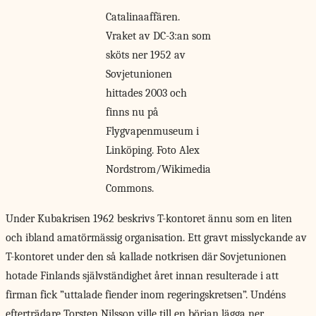
Catalinaaffären.
Vraket av DC-3:an som
sköts ner 1952 av
Sovjetunionen
hittades 2003 och
finns nu på
Flygvapenmuseum i
Linköping. Foto Alex
Nordstrom/Wikimedia
Commons.
Under Kubakrisen 1962
beskrivs T-kontoret ännu som en liten
och ibland amatörmässig organisation. Ett gravt misslyckande av
T-kontoret under den så kallade notkrisen där Sovjetunionen
hotade Finlands självständighet året innan resulterade i att
firman fick ”uttalade fiender inom regeringskretsen”. Undéns
efterträdare Torsten Nilsson ville till en början lägga ner