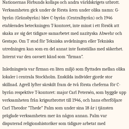
Nationernas Förbunds kollaps och andra världskrigets utbrott.
Verksamheten gick under de första åren under olika namn: G-
byrån (Gränsbyrån) blev C-byrån (Centralbyrån) och 1946
etablerades beteckningen T-kontoret, inte minst i ett försök att
skaka av sig det tidigare samarbetet med nazityska Abwehr och
Gestapo. Om T stod för Tekniska avdelningen eller Tekniska
utredningen kan som en del annat inte fastställas med säkerhet.
Internt var den oavsett känd som ”firman”.
Inledningsvis var firman en liten miljö som flyttades mellan olika
lokaler i centrala Stockholm. Enskilda individer gjorde stor
skillnad. Agrell lyfter särskilt fram de två första cheferna för C-
byrån respektive T-kontoret: major Carl Petersén, som byggde upp
verksamheten från krigsutbrottet till 1946, och hans efterföljare
Carl Theodor ”Thede” Palm som under sina 18 år i tjänsten
präglade verksamheten mer än någon annan. Palm var
disputerad religionshistoriker som tidigare arbetat med