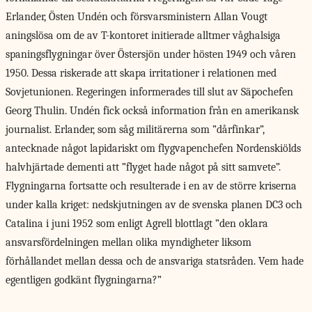
Erlander, Östen Undén och försvarsministern Allan Vougt
aningslösa om de av T-kontoret initierade alltmer våghalsiga
spaningsflygningar över Östersjön under hösten 1949 och våren
1950. Dessa riskerade att skapa irritationer i relationen med
Sovjetunionen. Regeringen informerades till slut av Säpochefen
Georg Thulin. Undén fick också information från en amerikansk
journalist. Erlander, som såg militärerna som ”dårfinkar”,
antecknade något lapidariskt om flygvapenchefen Nordenskiölds
halvhjärtade dementi att ”flyget hade något på sitt samvete”.
Flygningarna fortsatte och resulterade i en av de större kriserna
under kalla kriget: nedskjutningen av de svenska planen DC3 och
Catalina i juni 1952 som enligt Agrell blottlagt ”den oklara
ansvarsfördelningen mellan olika myndigheter liksom
förhållandet mellan dessa och de ansvariga statsråden. Vem hade
egentligen godkänt flygningarna?”