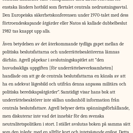
enstaka länders hotbild som flertalet centrala nedrustningsavtal.
Den Europeiska säkerhetskonferensen under 1970-talet med dess
förtroendeskapande åtgärder eller Natos så kallade dubbelbeslut
1982 tas knappt upp alls.
Även betydelsen av det återkommande tydliga gapet mellan de
politiska beslutsfattarna och underrättelseaktörerna lämnas
därhän. Agrell påpekar i avslutningskapitlet att ”den
huvudsakliga uppgiften [för underrättelseverksamheten]
handlade om att ge de centrala beslutsfattarna en känsla av att
ha en adekvat lägesbild och utifrån denna anpassa militära och
politiska beredskapsåtgärder”. Samtidigt visar hans bok att
underrättelseaktörer inte sällan undanhöll information från
centrala beslutsfattare. Agrell belyser detta spänningsförhållande,
men diskuterar inte vad det innebär för den svenska
neutralitetspolitiken i stort. I stället avslutas boken på samma sätt
som den inleds: med en alltför kort och intetsägande epilog. Detta