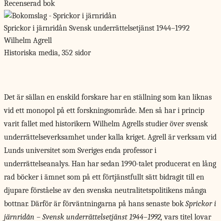
Recenserad bok
Sprickor i järnridån
Svensk underrättelsetjänst 1944–1992
Wilhelm Agrell
Historiska media, 352 sidor
Det är sällan
en enskild forskare har en ställning som kan liknas
vid ett monopol på ett forskningsområde. Men så har i princip
varit fallet med historikern Wilhelm Agrells studier över svensk
underrättelseverksamhet under kalla kriget. Agrell är verksam vid
Lunds universitet som Sveriges enda professor i
underrättelseanalys. Han har sedan 1990-talet producerat en lång
rad böcker i ämnet som på ett förtjänstfullt sätt bidragit till en
djupare förståelse av den svenska neutralitetspolitikens många
bottnar. Därför är förväntningarna på hans senaste bok
Sprickor i
järnridån – Svensk underrättelsetjänst 1944–1992,
vars titel lovar