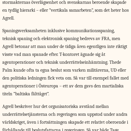
stormakternas överlägsenhet och svenskarnas beroende skapade
en tydlig hierarki – eller ”vertikala samarbeten”, som det heter hos
Agrell.
Spaningsverksamheten inklusive kommunikationsspaning,
teknisk spaning och elektronisk spaning bedrevs av FRA, men
Agrell betonar att man under de tidiga åren egentligen inte riktigt
visste vad man spanade efter. T-kontoret ägnade sig åt
agentoperationer och teknisk underrättelseinhämtning. Thede
Palm kunde ofta ta egna beslut som varken militärerna, UD eller
den politiska ledningen fick veta om. Så var till exempel fallet med
agentoperationer i Östeuropa – ett av dem gavs den martialiska
titeln ”baltiska fälttåget”.
Agrell beskriver hur det organisatoriska avstånd mellan
underrättelsetjänsterna och regeringen som uppstod under andra
världskriget, även i fortsättningen skapade ett relativt oberoende i
förhållande till beslutsfattarna i regeringen. Så var både Tage