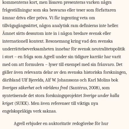
kommenteras kort, men läsaren presenteras varken några
frågeställningar som ska besvaras eller teser som författaren
ämnar driva eller pröva. Vi får ingenting veta om
tillvägagångssättet, någon analytisk ram definieras inte heller.
Ämnet sätts dessutom inte in i någon bredare svensk eller
internationell kontext. Resonemang kring vad den svenska
underrättelseverksamheten innebar för svensk neutralitetspolitik
i stort – en fråga som Agrell under sin tidigare karriär har varit
med om att formulera – lyser till exempel med sin frånvaro. Det
gäller även relevanta delar av den svenska historiska forskningen,
däribland Ulf Bjerelds, Alf W. Johanssons och Karl Molins bok
Sveriges säkerhet och världens fred
(Santérus, 2008), som
syntetiserade det stora forskningsprojektet
Sverige under kalla
kriget
(SUKK). Men även referenser till viktiga nya
engelskspråkiga verk saknas.
Agrell erbjuder en auktoritativ redogörelse för hur