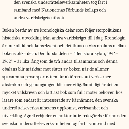
den svenska underrättelseverksamheten tog fart i
samband med Nationernas Förbunds kollaps och
andra världskrigets utbrott.
Boken består av
tre kronologiska delar som följer storpolitikens
historiska utveckling från andra världskriget till i dag. Kronologin
är inte alltid helt konsekvent och det finns en viss obalans mellan
bokens olika delar. Den första delen – ”Den stora kylan, 1944–
1962” – är lika lång som de två andra tillsammans och denna
obalans blir märkbar mot slutet av boken när de alltmer
sparsamma personporträtten får aktörerna att verka mer
abstrakta och genomgången blir mer ytlig. Samtidigt är det en
mycket välskriven och lättläst bok som fullt möter behoven hos
läsare som endast är intresserade av kärnämnet, den svenska
underrättelseverksamhetens uppkomst, verksamhet och
utveckling. Agrell erbjuder en auktoritativ redogörelse för hur den
svenska underrättelseverksamheten tog fart i samband med