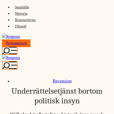
Skip
Samhälle
to
Historia
content
Konstarterna
Filosofi
Prenumerera
Recension
Underrättelsetjänst bortom
politisk insyn