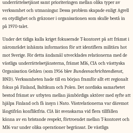
underrättelsetjänst samt prioriteringen mellan olika typer av
verksamhet och utmaningar. Dessa problem skapade enligt Agrell
en otydlighet och gråzoner i organisationen som skulle bestå in
på 1970-talet.
Under det tidiga
kalla kriget fokuserade T-kontoret på att främst i
närområdet inhämta information för att identifiera militära hot
mot Sverige. För detta ändamål utvecklades relationerna med de
västliga underrättelsetjänsterna, främst MI6, CIA och västtyska
Organisation Gehlen (som 1956 blev
Bundesnachrichtendienst
,
BND). Verksamheten hade till en början framför allt ett regionalt
fokus på Finland, Baltikum och Polen. Det nordiska samarbetet
bestod främst av utbyten mellan jämbördiga aktörer med syfte att
hjälpa Finland och få insyn i Nato. Västrelationerna var däremot
långtifrån konfliktfria. CIA lät svenskarna vid flera tillfällen
känna av en bristande respekt, förtroendet mellan T-kontoret och
MI6 var under olika operationer begränsat. De västliga