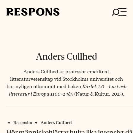
Skip
to
content
Anders Cullhed
Anders Cullhed är professor emeritus i
litteraturvetenskap vid Stockholms universitet och
har nyligen utkommit med boken
Kärlek 1.0 – Lust och
litteratur i Europa 1100–1485
(Natur & Kultur, 2025).
Anders Cullhed
Recension
Hör människohjärtat bulta lika intensivt d