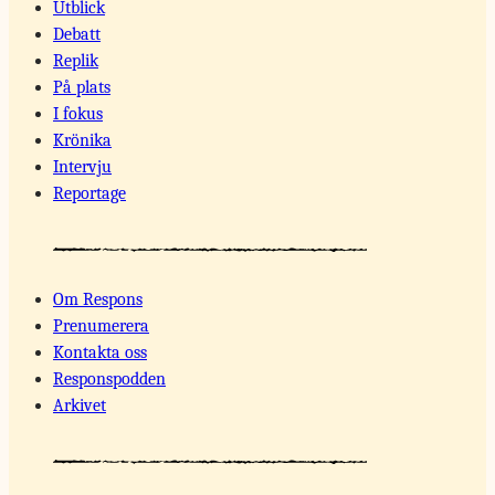
Utblick
Debatt
Replik
På plats
I fokus
Krönika
Intervju
Reportage
Om Respons
Prenumerera
Kontakta oss
Responspodden
Arkivet