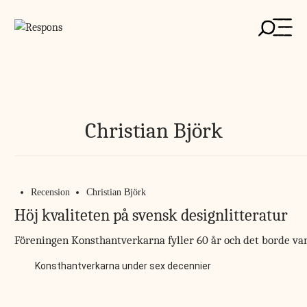
Skip
to
content
Christian Björk
Recension
Christian Björk
Höj kvaliteten på svensk designlitteratur
Föreningen Konsthant­verkarna fyller 60 år och det borde var
Konsthantverkarna under sex decennier