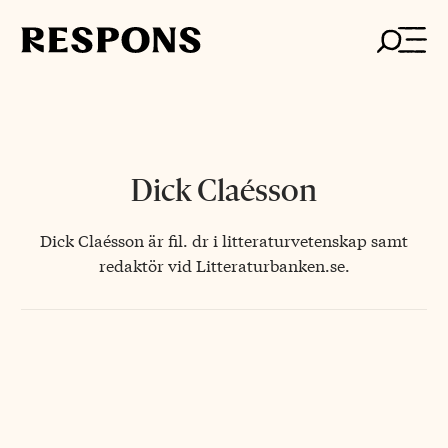
Skip
to
content
Dick Claésson
Dick Claésson är fil. dr i litteraturvetenskap samt
redaktör vid Litteraturbanken.se.