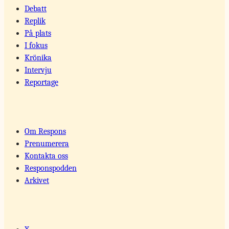
Debatt
Replik
På plats
I fokus
Krönika
Intervju
Reportage
Om Respons
Prenumerera
Kontakta oss
Responspodden
Arkivet