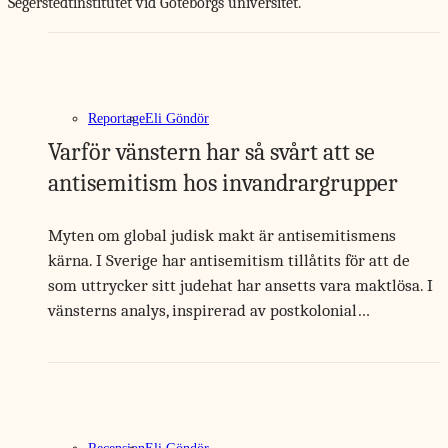
Segerstedtinstitutet vid Göteborgs universitet.
Reportage
Eli Göndör
Varför vänstern har så svårt att se
antisemitism hos invandrargrupper
Myten om global judisk makt är antisemitismens
kärna. I Sverige har antisemitism tillåtits för att de
som uttrycker sitt judehat har ansetts vara maktlösa. I
vänsterns analys, inspirerad av postkolonial…