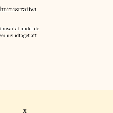
dministrativa
sionsartat under de
verhuvudtaget att
X