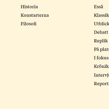
Historia
Essä
Konstarterna
Klassi
Filosofi
Utblic
Debatt
Replik
På plat
I fokus
Krönik
Interv
Report