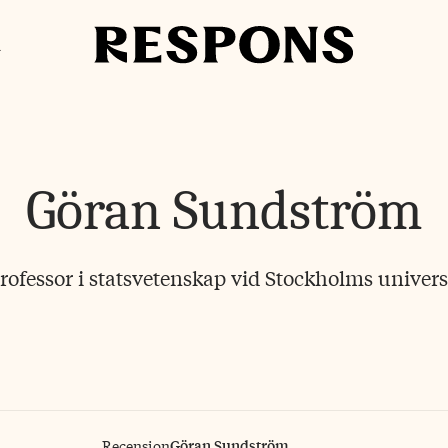
i
Göran Sundström
professor i statsvetenskap vid Stockholms universi
Göran Sundström
Recension