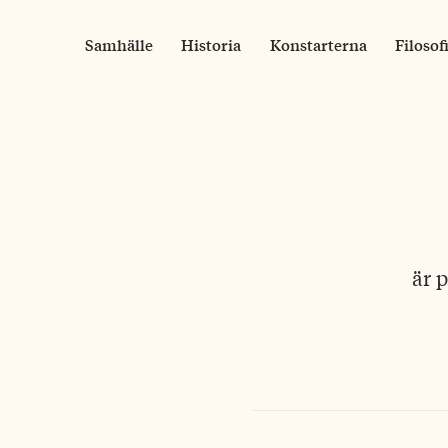
Skip
to
Samhälle
Historia
Konstarterna
Filosof
content
är 