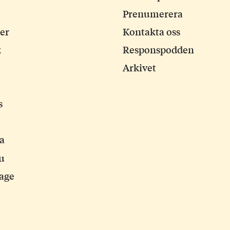
Prenumerera
ker
Kontakta oss
k
Responspodden
Arkivet
s
a
ju
age