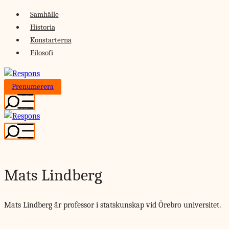
Skip
Samhälle
to
Historia
content
Konstarterna
Filosofi
Prenumerera
Mats Lindberg
M
ats Lindberg är professor i statskunskap vid Örebro universitet.