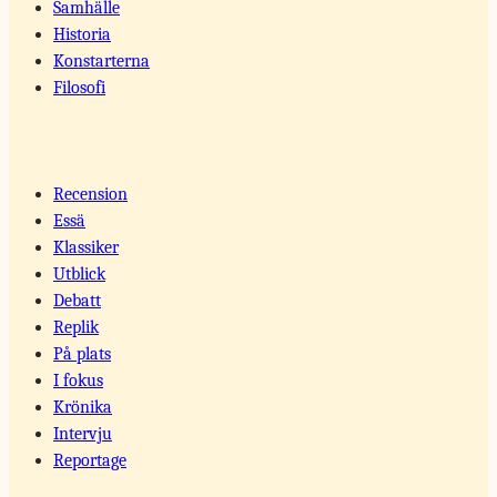
Samhälle
Historia
Konstarterna
Filosofi
Recension
Essä
Klassiker
Utblick
Debatt
Replik
På plats
I fokus
Krönika
Intervju
Reportage