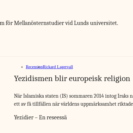
um för Mellanösternstudier vid Lunds universitet.
Recension
Rickard Lagervall
Yezidismen blir europeisk religion
När Islamiska staten (IS) sommaren 2014 intog Iraks näs
ett av få tillfällen när världens uppmärksamhet rikta
Yezidier – En reseessä