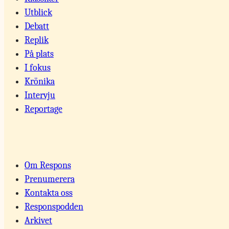
Utblick
Debatt
Replik
På plats
I fokus
Krönika
Intervju
Reportage
Om Respons
Prenumerera
Kontakta oss
Responspodden
Arkivet