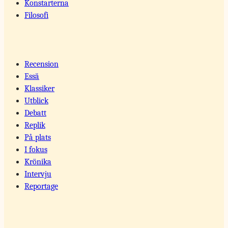
Konstarterna
Filosofi
Recension
Essä
Klassiker
Utblick
Debatt
Replik
På plats
I fokus
Krönika
Intervju
Reportage