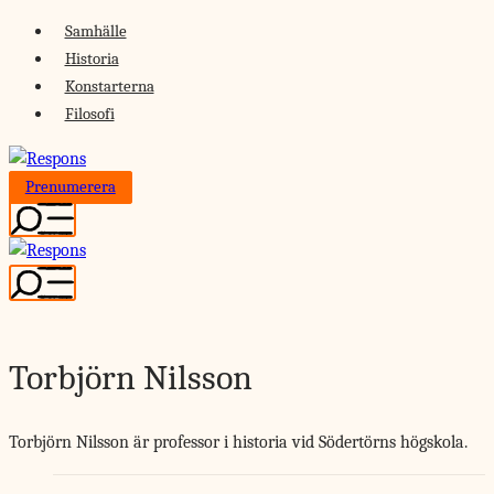
Skip
Samhälle
to
Historia
content
Konstarterna
Filosofi
Prenumerera
Torbjörn Nilsson
Torbjörn Nilsson är professor i historia vid Södertörns högskola.