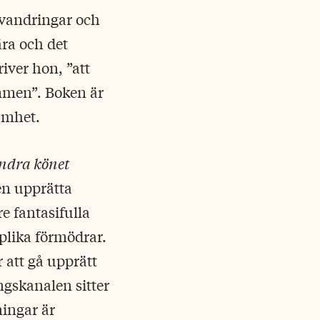
tvandringar och
ära och det
river hon, ”att
immen”. Boken är
samhet.
ndra könet
en upprätta
e fantasifulla
aplika förmödrar.
r att gå upprätt
ngskanalen sitter
ingar är