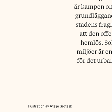
är kampen om 
grundläggand
stadens frag
att den off
hemlös. Sol
miljöer är e
för det urban
Illustration av Ateljé Grotesk