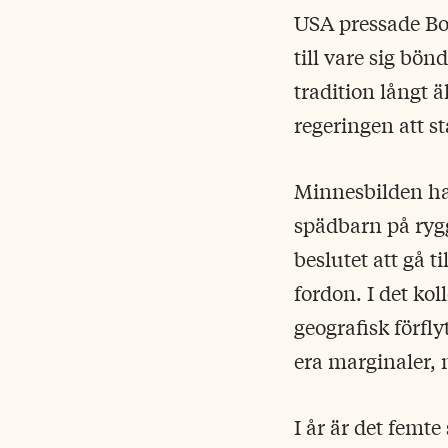
USA pressade Bo
till vare sig bön
tradition långt ä
regeringen att s
Minnesbilden har
spädbarn på rygg
beslutet att gå t
fordon. I det ko
geografisk förfly
era marginaler, 
I år är det femt