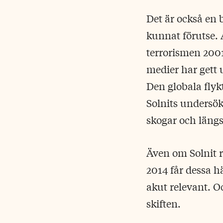
Det är också en 
kunnat förutse.
terrorismen 2001
medier har gett 
Den globala flyk
Solnits undersö
skogar och längs 
Även om Solnit r
2014 får dessa 
akut relevant. O
skiften.