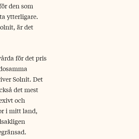
 för den som
a ytterligare.
lnit, är det
rda för det pris
 mödosamma
iver Solnit. Det
också det mest
exivt och
r i mitt land,
dsakligen
egränsad.