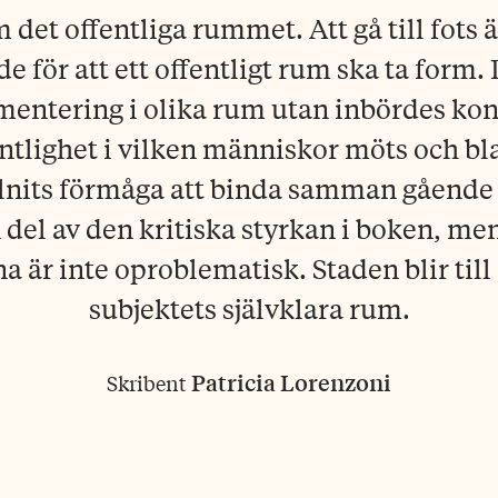
det offentliga rummet. Att gå till fots är
e för att ett offentligt rum ska ta form
mentering i olika rum utan inbördes kont
entlighet i vilken människor möts och bla
nits förmåga att binda samman gående i
n del av den kritiska styrkan i boken, me
a är inte oproblematisk. Staden blir till
subjektets självklara rum.
Patricia Lorenzoni
Skribent