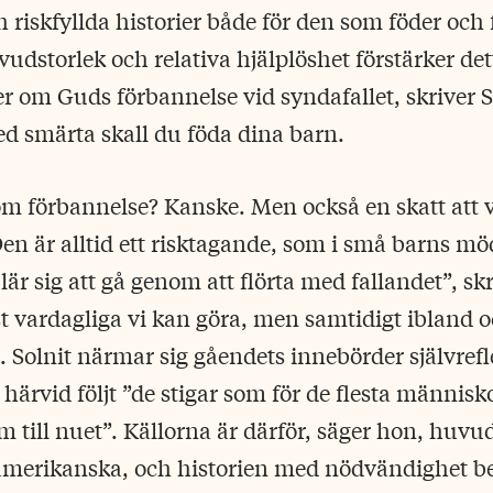
iskfyllda historier både för den som föder och
udstorlek och relativa hjälplöshet förstärker dett
om Guds förbannelse vid syndafallet, skriver So
d smärta skall du föda dina barn.
 förbannelse? Kanske. Men också en skatt att vå
Den är alltid ett risktagande, som i små barns
lär sig att gå genom att flörta med fallandet”, skr
t vardagliga vi kan göra, men samtidigt ibland 
e. Solnit närmar sig gåendets innebörder självrefl
 härvid följt ”de stigar som för de flesta människo
am till nuet”. Källorna är därför, säger hon, huvu
amerikanska, och historien med nödvändighet b