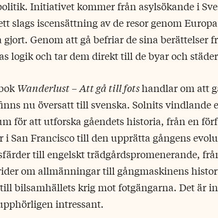
litik. Initiativet kommer från asylsökande i Sve
ett slags iscensättning av de resor genom Europ
 gjort. Genom att gå befriar de sina berättelser f
s logik och tar dem direkt till de byar och städer
 bok
Wanderlust – Att gå till fots
handlar om att 
inns nu översatt till svenska. Solnits vindlande e
m för att utforska gåendets historia, från en förf
i San Francisco till den upprätta gångens evolu
sfärder till engelskt trädgårdspromenerande, frå
ider om allmänningar till gångmaskinens histori
ill bilsamhällets krig mot fotgängarna. Det är inf
upphörligen intressant.