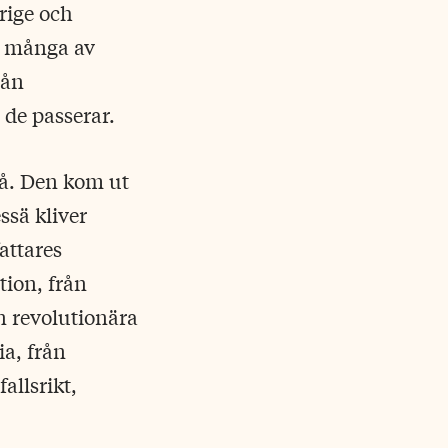
rige och
a många av
rån
 de passerar.
gå. Den kom ut
ssä kliver
attares
tion, från
n revolutionära
a, från
allsrikt,