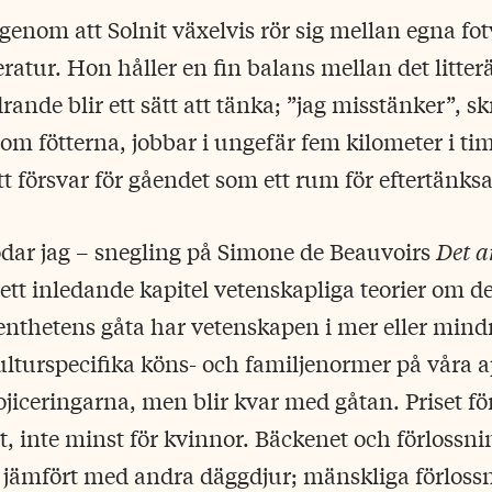
genom att Solnit växelvis rör sig mellan egna fo
ratur. Hon håller en fin balans mellan det litter
ande blir ett sätt att tänka; ”jag misstänker”, sk
som fötterna, jobbar i ungefär fem kilometer i t
ett försvar för gåendet som ett rum för eftertänk
dar jag – snegling på Simone de Beauvoirs
Det a
ett inledande kapitel vetenskapliga teorier om d
nthetens gåta har vetenskapen i mer eller mindr
kulturspecifika köns- och familjenormer på våra 
ojiceringarna, men blir kvar med gåtan. Priset fö
gt, inte minst för kvinnor. Bäckenet och förlossni
 jämfört med andra däggdjur; mänskliga förlossn