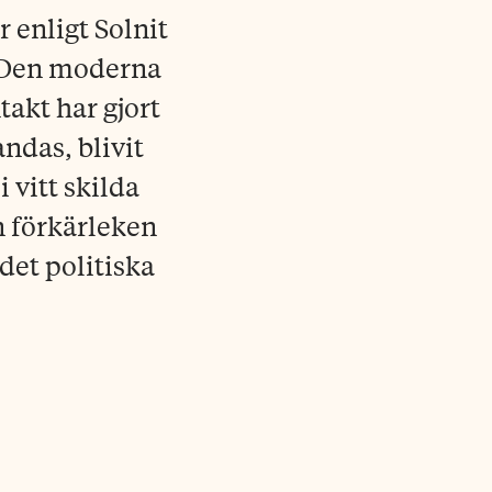
 enligt Solnit
. Den moderna
akt har gjort
ndas, blivit
 vitt skilda
n förkärleken
 det politiska