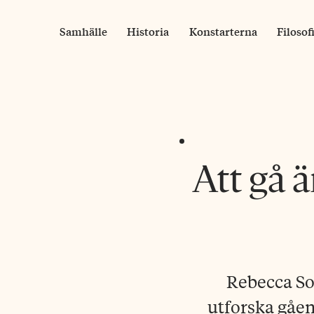
Skip
to
Samhälle
Historia
Konstarterna
Filosof
content
Att gå ä
Rebecca So
utforska gåen