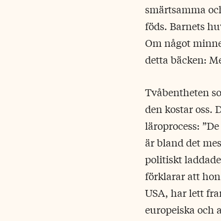
smärtsamma och r
föds. Barnets huv
Om något minner 
detta bäcken: Me
Tvåbentheten som
den kostar oss. 
läroprocess: ”De 
är bland det mes
politiskt laddad
förklarar att hon
USA, har lett fr
europeiska och 