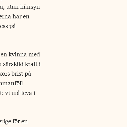
ka, utan hänsyn
derna har en
ress på
s, en kvinna med
särskild kraft i
kors brist på
ammanföll
: vi må leva i
rige för en