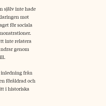
n själv inte hade
klaringen mot
get för sociala
monstrationer.
t inte relatera
vandrar genom
ll.
 inledning från
en föråldrad och
t i historiska