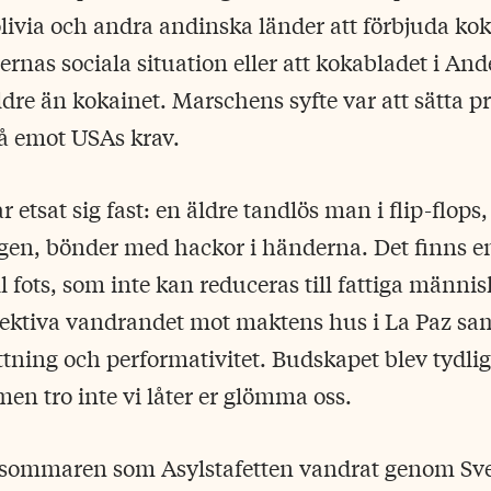
livia och andra andinska länder att förbjuda ko
dernas sociala situation eller att kokabladet i An
ldre än kokainet. Marschens syfte var att sätta p
tå emot USAs krav.
 etsat sig fast: en äldre tandlös man i flip-flop
en, bönder med hackor i händerna. Det finns en 
ill fots, som inte kan reduceras till fattiga männis
llektiva vandrandet mot maktens hus i La Paz s
ttning och performativitet. Budskapet blev tydligt
men tro inte vi låter er glömma oss.
e sommaren som Asylstafetten vandrat genom Sve