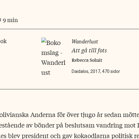
9 min
bok
Wanderlust
Att gå till fots
Rebecca Solnit
Daidalos, 2017, 470 sidor
olivianska Anderna för över tjugo år sedan mött
estående av bönder på beslutsam vandring mot L
s blev president och gav kokaodlarna politisk r