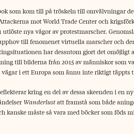
bok som kom till på tröskeln till omvälvningar de
 Attackerna mot World Trade Center och krigsför
 utlöste nya vågor av protestmarscher. Genomsla
upphov till fenomenet virtuella marscher och de
tingsituationen har dessutom gjort det omöjligt at
kning till bilderna från 2015 av människor som 
vägar i ett Europa som ännu inte riktigt täppts ti
eflekterar kring en del av dessa skeenden i en ny
händelser
Wanderlust
att framstå som både aning
ch kanske måste så vara med böcker som föds mit