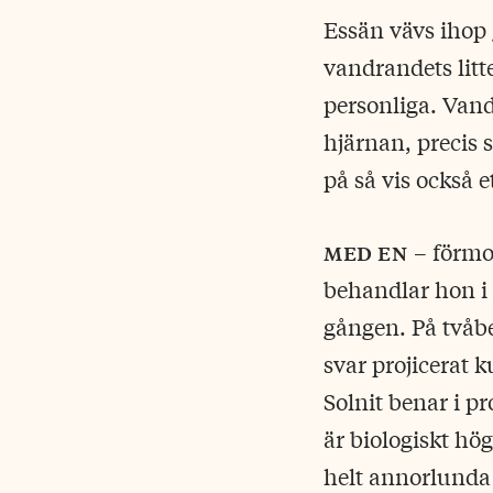
Essän vävs ihop 
vandrandets litte
personliga. Vandr
hjärnan, precis 
på så vis också 
med en
– förmo
behandlar hon i 
gången. På tvåbe
svar projicerat 
Solnit benar i pr
är biologiskt hö
helt annorlunda