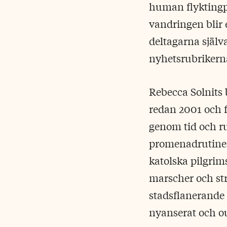
human flyktingpo
vandringen blir 
deltagarna själva
nyhetsrubrikerna
Rebecca Solnits
redan 2001 och f
genom tid och ru
promenadrutiner 
katolska pilgrim
marscher och str
stadsflanerande t
nyanserat och o