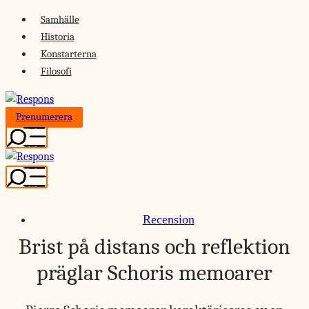
Skip
Samhälle
to
Historia
content
Konstarterna
Filosofi
Prenumerera
Recension
Brist på distans och reflektion
präglar Schoris memoarer