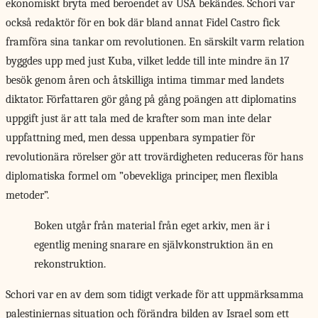
ekonomiskt bryta med beroendet av USA bekändes. Schori var
också redaktör för en bok där bland annat Fidel Castro fick
framföra sina tankar om revolutionen. En särskilt varm relation
byggdes upp med just Kuba, vilket ledde till inte mindre än 17
besök genom åren och åtskilliga intima timmar med landets
diktator. Författaren gör gång på gång poängen att diplomatins
uppgift just är att tala med de krafter som man inte delar
uppfattning med, men dessa uppenbara sympatier för
revolutionära rörelser gör att trovärdigheten reduceras för hans
diplomatiska formel om ”obevekliga principer, men flexibla
metoder”.
Boken utgår från material från eget arkiv, men är i
egentlig mening snarare en självkonstruktion än en
rekonstruktion.
Schori var en
av dem som tidigt verkade för att uppmärksamma
palestiniernas situation och förändra bilden av Israel som ett