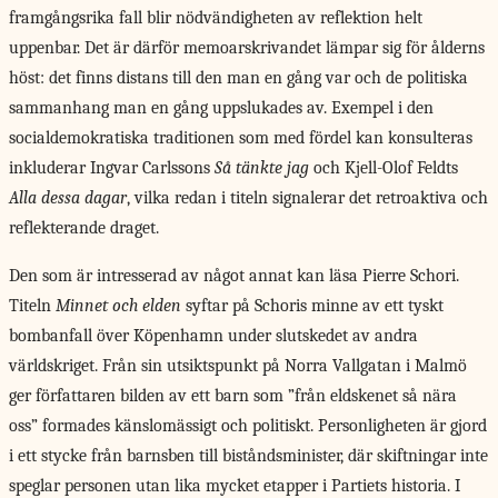
framgångsrika fall blir nödvändigheten av reflektion helt
uppenbar. Det är därför memoarskrivandet lämpar sig för ålderns
höst: det finns distans till den man en gång var och de politiska
sammanhang man en gång uppslukades av. Exempel i den
socialdemokratiska traditionen som med fördel kan konsulteras
inkluderar Ingvar Carlssons
Så tänkte jag
och Kjell-Olof Feldts
Alla dessa dagar
, vilka redan i titeln signalerar det retroaktiva och
reflekterande draget.
Den som är intresserad av något annat kan läsa Pierre Schori.
Titeln
Minnet och elden
syftar på Schoris minne av ett tyskt
bombanfall över Köpenhamn under slutskedet av andra
världskriget. Från sin utsiktspunkt på Norra Vallgatan i Malmö
ger författaren bilden av ett barn som ”från eldskenet så nära
oss” formades känslomässigt och politiskt. Personligheten är gjord
i ett stycke från barnsben till biståndsminister, där skiftningar inte
speglar personen utan lika mycket etapper i Partiets historia. I