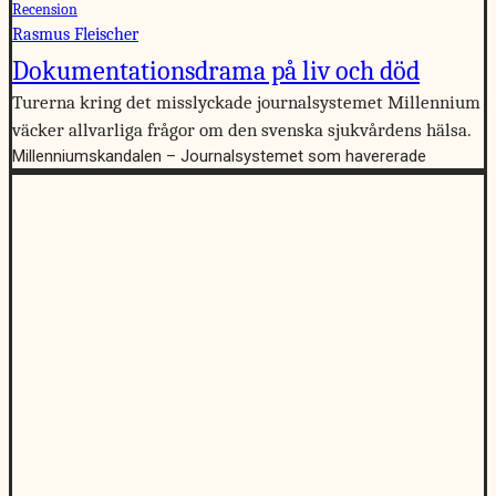
Recension
Rasmus Fleischer
Dokumentationsdrama på liv och död
Turerna kring det misslyckade journalsystemet Millennium
väcker allvarliga frågor om den svenska sjukvårdens hälsa.
Millenniumskandalen – Journalsystemet som havererade