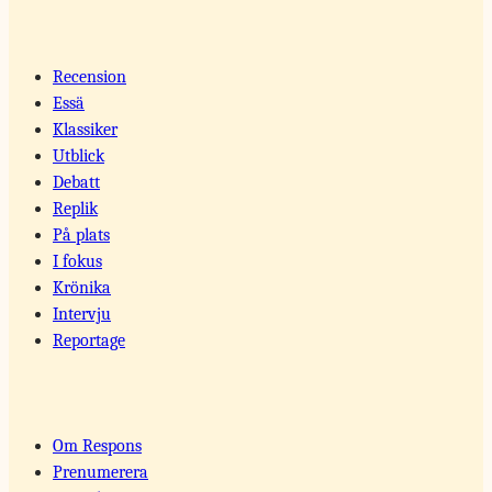
Recension
Essä
Klassiker
Utblick
Debatt
Replik
På plats
I fokus
Krönika
Intervju
Reportage
Om Respons
Prenumerera