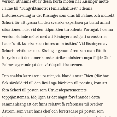
version utnämns ett av dessa korta möten när Kissinger mötte
Palme till ”Tungviktsmötet i Finlandiahuset”. I denna
historieskrivning är det Kissinger som dras till Palme, och indirekt
Schori, för att lyssna till den svenska expertisen på bland annat
situationen i det vid den tidpunkten turbulenta Portugal. I denna
version slutade mötet med att Kissinger ansåg att svenskarna
hade ”unik kunskap och intressanta åsikter.” Vid läsningen av
Schoris relationer med Kissinger genom åren kan man lätt få
intrycket att den amerikanske utrikesministern noga följde Olof
Palmes agerande på den världspolitiska scenen.
Den snabba karriären
i partiet, via bland annat
Tiden
(där han
fick särskild tid till den livslånga kärleken till poesin), kom att
föra Schori till posten som Utrikesdepartementets
topptjänsteman. Möjligen är det något förvånande i detta
sammanhang att det finns relativt få referenser till Sverker
Åström, som varit hans chef och företrädare på posten som