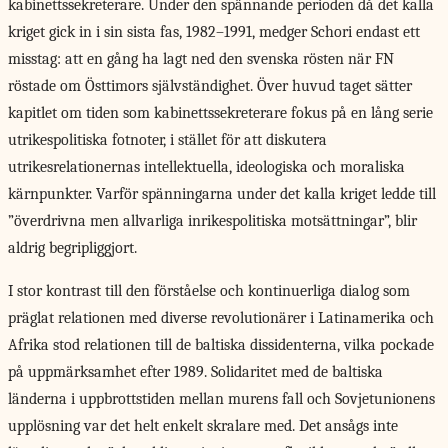
kabinettssekreterare. Under den spännande perioden då det kalla
kriget gick in i sin sista fas, 1982–1991, medger Schori endast ett
misstag: att en gång ha lagt ned den svenska rösten när FN
röstade om Östtimors självständighet. Över huvud taget sätter
kapitlet om tiden som kabinettssekreterare fokus på en lång serie
utrikespolitiska fotnoter, i stället för att diskutera
utrikesrelationernas intellektuella, ideologiska och moraliska
kärnpunkter. Varför spänningarna under det kalla kriget ledde till
”överdrivna men allvarliga inrikespolitiska motsättningar”, blir
aldrig begripliggjort.
I stor kontrast till den förståelse och kontinuerliga dialog som
präglat relationen med diverse revolutionärer i Latinamerika och
Afrika stod relationen till de baltiska dissidenterna, vilka pockade
på uppmärksamhet efter 1989. Solidaritet med de baltiska
länderna i uppbrottstiden mellan murens fall och Sovjetunionens
upplösning var det helt enkelt skralare med. Det ansågs inte