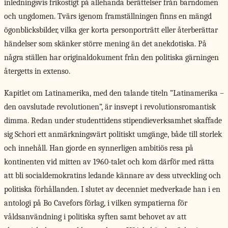
inledningsvis frikostigt på allehanda berättelser från barndomen
och ungdomen. Tvärs igenom framställningen finns en mängd
ögonblicksbilder, vilka ger korta personporträtt eller återberättar
händelser som skänker större mening än det anekdotiska. På
några ställen har originaldokument från den politiska gärningen
återgetts in extenso.
Kapitlet om Latinamerika, med den talande titeln ”Latinamerika –
den oavslutade revolutionen”, är insvept i revolutionsromantisk
dimma. Redan under studenttidens stipendieverksamhet skaffade
sig Schori ett anmärkningsvärt politiskt umgänge, både till storlek
och innehåll. Han gjorde en synnerligen ambitiös resa på
kontinenten vid mitten av 1960-talet och kom därför med rätta
att bli socialdemokratins ledande kännare av dess utveckling och
politiska förhållanden. I slutet av decenniet medverkade han i en
antologi på Bo Cavefors förlag, i vilken sympatierna för
våldsanvändning i politiska syften samt behovet av att