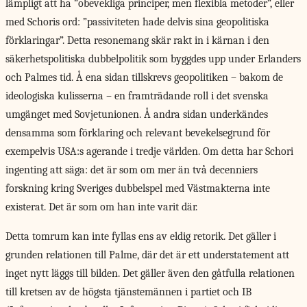
lämpligt att ha ”obevekliga principer, men flexibla metoder”, eller
med Schoris ord: ”passiviteten hade delvis sina geopolitiska
förklaringar”. Detta resonemang skär rakt in i kärnan i den
säkerhetspolitiska dubbelpolitik som byggdes upp under Erlanders
och Palmes tid. Å ena sidan tillskrevs geopolitiken – bakom de
ideologiska kulisserna – en framträdande roll i det svenska
umgänget med Sovjetunionen. Å andra sidan underkändes
densamma som förklaring och relevant bevekelsegrund för
exempelvis USA:s agerande i tredje världen. Om detta har Schori
ingenting att säga: det är som om mer än två decenniers
forskning kring Sveriges dubbelspel med Västmakterna inte
existerat. Det är som om han inte varit där.
Detta tomrum kan inte fyllas ens av eldig retorik. Det gäller i
grunden relationen till Palme, där det är ett understatement att
inget nytt läggs till bilden. Det gäller även den gåtfulla relationen
till kretsen av de högsta tjänstemännen i partiet och IB