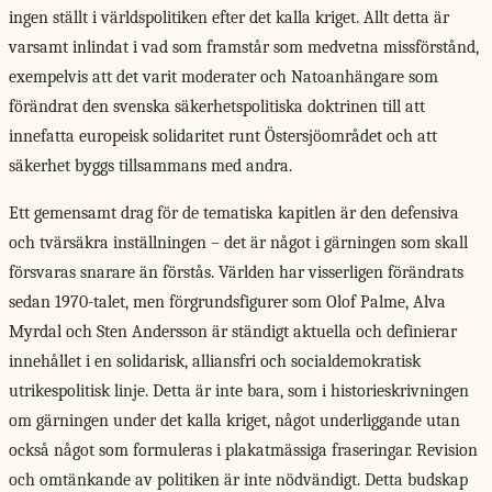
ingen ställt i världspolitiken efter det kalla kriget. Allt detta är
varsamt inlindat i vad som framstår som medvetna missförstånd,
exempelvis att det varit moderater och Natoanhängare som
förändrat den svenska säkerhetspolitiska doktrinen till att
innefatta europeisk solidaritet runt Östersjöområdet och att
säkerhet byggs tillsammans med andra.
Ett gemensamt drag
för de tematiska kapitlen är den defensiva
och tvärsäkra inställningen – det är något i gärningen som skall
försvaras snarare än förstås. Världen har visserligen förändrats
sedan 1970-talet, men förgrundsfigurer som Olof Palme, Alva
Myrdal och Sten Andersson är ständigt aktuella och definierar
innehållet i en solidarisk, alliansfri och socialdemokratisk
utrikespolitisk linje. Detta är inte bara, som i historieskrivningen
om gärningen under det kalla kriget, något underliggande utan
också något som formuleras i plakatmässiga fraseringar. Revision
och omtänkande av politiken är inte nödvändigt. Detta budskap