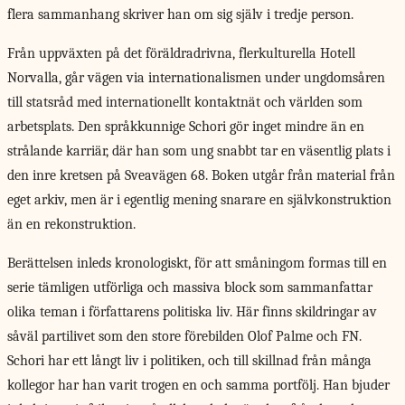
flera sammanhang skriver han om sig själv i tredje person.
Från uppväxten på det föräldradrivna, flerkulturella Hotell
Norvalla, går vägen via internationalismen under ungdomsåren
till statsråd med internationellt kontaktnät och världen som
arbetsplats. Den språkkunnige Schori gör inget mindre än en
strålande karriär, där han som ung snabbt tar en väsentlig plats i
den inre kretsen på Sveavägen 68. Boken utgår från material från
eget arkiv, men är i egentlig mening snarare en självkonstruktion
än en rekonstruktion.
Berättelsen inleds kronologiskt, för att småningom formas till en
serie tämligen utförliga och massiva block som sammanfattar
olika teman i författarens politiska liv. Här finns skildringar av
såväl partilivet som den store förebilden Olof Palme och FN.
Schori har ett långt liv i politiken, och till skillnad från många
kollegor har han varit trogen en och samma portfölj. Han bjuder