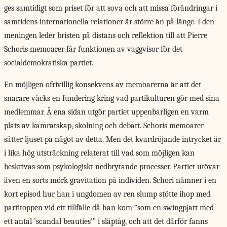
ges samtidigt som priset för att sova och att missa förändringar i
samtidens internationella relationer är större än på länge. I den
meningen leder bristen på distans och reflektion till att Pierre
Schoris memoarer får funktionen av vaggvisor för det
socialdemokratiska partiet.
En möjligen ofrivillig konsekvens av memoarerna är att det
snarare väcks en fundering kring vad partikulturen gör med sina
medlemmar. Å ena sidan utgör partiet uppenbarligen en varm
plats av kamratskap, skolning och debatt. Schoris memoarer
sätter ljuset på något av detta. Men det kvardröjande intrycket är
i lika hög utsträckning relaterat till vad som möjligen kan
beskrivas som psykologiskt nedbrytande processer. Partiet utövar
även en sorts mörk gravitation på individen. Schori nämner i en
kort episod hur han i ungdomen av ren slump stötte ihop med
partitoppen vid ett tillfälle då han kom ”som en swingpjatt med
ett antal ’scandal beauties’” i släptåg, och att det därför fanns