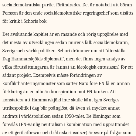
socialdemokratiska partiet förändrades. Det är notabelt att Göran
Persson är den ende socialdemokratiske regeringschef som utsätts
för kritik i Schoris bok.
Det avslutande kapitlet är en rasande och rörig uppgörelse med
det mesta av utvecklingen sedan murens fall: socialdemokratin,
Sverige och världspolitiken. Schori drömmer om att ”återställa
Dag Hammarskjölds diplomati”, men det finns ingen analys av
vilka förutsättningarna är (annat än ideologisk entusiasm) för ett
sådant projekt. Exempelvis måste förändringen av
konflikthanteringsmönster som sätter Nato före FN få en annan
förklaring än en allmän konspiration mot FN-tanken. Att
konstatera att Hammarskjöld inte skulle känt igen Sveriges
utrikespolitik i dag blir poänglöst, då även så mycket annat
ändrats i världspolitiken sedan 1950-talet. De lösningar som
föreslås (FN-vänlig neutralism i kombination med upprättandet
av ett gerillaförsvar och blåbaskerinsatser) är svar på frågor som