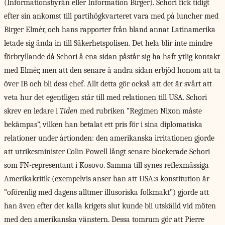
(Informationsbyrån eller Information Birger). Schori fick tidigt
efter sin ankomst till partihögkvarteret vara med på luncher med
Birger Elmér, och hans rapporter från bland annat Latinamerika
letade sig ända in till Säkerhetspolisen. Det hela blir inte mindre
förbryllande då Schori å ena sidan påstår sig ha haft ytlig kontakt
med Elmér, men att den senare å andra sidan erbjöd honom att ta
över IB och bli dess chef. Allt detta gör också att det är svårt att
veta hur det egentligen står till med relationen till USA. Schori
skrev en ledare i
Tiden
med rubriken ”Regimen Nixon måste
bekämpas”, vilken han betalat ett pris för i sina diplomatiska
relationer under årtionden: den amerikanska irritationen gjorde
att utrikesminister Colin Powell långt senare blockerade Schori
som FN-representant i Kosovo. Samma till synes reflexmässiga
Amerikakritik (exempelvis anser han att USA:s konstitution är
”oförenlig med dagens alltmer illusoriska folkmakt”) gjorde att
han även efter det kalla krigets slut kunde bli utskälld vid möten
med den amerikanska vänstern. Dessa tomrum gör att Pierre