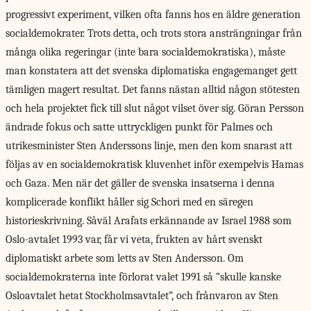
progressivt experiment, vilken ofta fanns hos en äldre generation
socialdemokrater. Trots detta, och trots stora ansträngningar från
många olika regeringar (inte bara socialdemokratiska), måste
man konstatera att det svenska diplomatiska engagemanget gett
tämligen magert resultat. Det fanns nästan alltid någon stötesten
och hela projektet fick till slut något vilset över sig. Göran Persson
ändrade fokus och satte uttryckligen punkt för Palmes och
utrikesminister Sten Anderssons linje, men den kom snarast att
följas av en socialdemokratisk kluvenhet inför exempelvis Hamas
och Gaza. Men när det gäller de svenska insatserna i denna
komplicerade konflikt håller sig Schori med en säregen
historieskrivning. Såväl Arafats erkännande av Israel 1988 som
Oslo-avtalet 1993 var, får vi veta, frukten av hårt svenskt
diplomatiskt arbete som letts av Sten Andersson. Om
socialdemokraterna inte förlorat valet 1991 så ”skulle kanske
Osloavtalet hetat Stockholmsavtalet”, och frånvaron av Sten