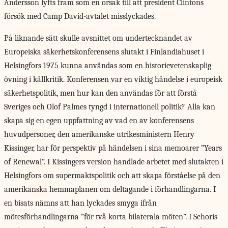
Andersson lyfts fram som en orsak till att president Clintons
försök med Camp David-avtalet misslyckades.
På liknande sätt skulle avsnittet om undertecknandet av
Europeiska säkerhetskonferensens slutakt i Finlandiahuset i
Helsingfors 1975 kunna användas som en historievetenskaplig
övning i källkritik. Konferensen var en viktig händelse i europeisk
säkerhetspolitik, men hur kan den användas för att förstå
Sveriges och Olof Palmes tyngd i internationell politik? Alla kan
skapa sig en egen uppfattning av vad en av konferensens
huvudpersoner, den amerikanske utrikesministern Henry
Kissinger, har för perspektiv på händelsen i sina memoarer ”Years
of Renewal”. I Kissingers version handlade arbetet med slutakten i
Helsingfors om supermaktspolitik och att skapa förståelse på den
amerikanska hemmaplanen om deltagande i förhandlingarna. I
en bisats nämns att han lyckades smyga ifrån
mötesförhandlingarna ”för två korta bilaterala möten”. I Schoris