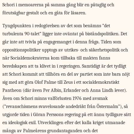
Schori i memoarerna på samma gång blir en påtaglig och
förutsägbar gestalt och en gåta för läsaren.
Tyngdpunkten i redogörelsen
av det som benämns ”det
turbulenta 90-talet” ligger inte oväntat på biståndspolitiken. Det
går inte att tvivla på engagemanget i denna fråga. Tiden som
oppositionspolitiker upptogs av utrikes- och säkerhetspolitik och
när Socialdemokraterna kom tillbaka till makten fanns
beredskapen att ta klivet in i regeringen. Samtidigt är det tydligt
att Schori kommit att tillhöra en del av partiet som inte bara nöjt
sig med att göra Olof Palme till Zeus i ett socialdemokratiskt
Pantheon (där även Per Albin, Erlander och Anna Lindh lever).
Även om Schori minns valförlusten 1976 med avsmak
(”revanschismens svavelosande andedräkt från Östermalm”), så
utgjorde tiden i Göran Perssons regering på ett ännu tydligare sätt
en ideologisk exil. Utvecklingen efter det kalla kriget utmanade
många av Palmeårens grundantaganden och det