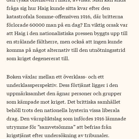
fråga sig hur Haig kunde sitta kvar efter den
katastrofala Somme-offensiven 1916, där britterna
förlorade 60000 man på en dag? En viktig orsak var
att Haig i den nationalistiska pressen byggts upp till
en strålande fältherre, men också att ingen kunde
komma på något alternativ till den utnötningsstrid
som kriget degenererat till.
Boken växlar mellan ett överklass- och ett
underklassperspektiv. Dess förtjänst ligger i den
uppmärksamhet den ägnar personer och grupper
som kämpade mot kriget. Det brittiska samhället
behöll trots den nationella hysterin vissa liberala
drag. Den värnpliktslag som infördes 1916 lämnade
utrymme för ”samvetsömma” att befrias från
krigstjänst efter undersökning av tribunaler.