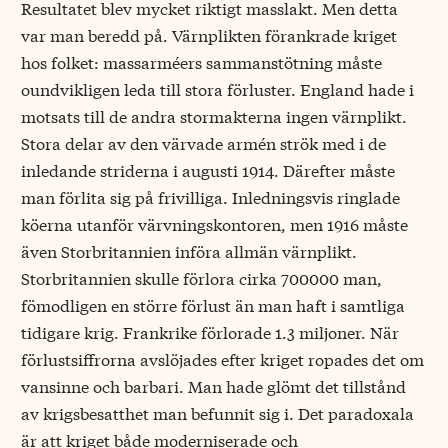
Resultatet blev mycket riktigt masslakt. Men detta
var man beredd på. Värnplikten förankrade kriget
hos folket: massarméers sammanstötning måste
oundvikligen leda till stora förluster. England hade i
motsats till de andra stormakterna ingen värnplikt.
Stora delar av den värvade armén strök med i de
inledande striderna i augusti 1914. Därefter måste
man förlita sig på frivilliga. Inledningsvis ringlade
köerna utanför värvningskontoren, men 1916 måste
även Storbritannien införa allmän värnplikt.
Storbritannien skulle förlora cirka 700000 man,
fömodligen en större förlust än man haft i samtliga
tidigare krig. Frankrike förlorade 1.3 miljoner. När
förlustsiffrorna avslöjades efter kriget ropades det om
vansinne och barbari. Man hade glömt det tillstånd
av krigsbesatthet man befunnit sig i. Det paradoxala
är att kriget både moderniserade och