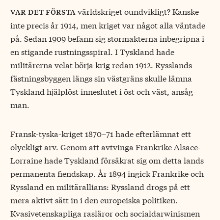
världskriget oundvikligt? Kanske
var det första
inte precis år 1914, men kriget var något alla väntade
på. Sedan 1909 befann sig stormakterna inbegripna i
en stigande rustningsspiral. I Tyskland hade
militärerna velat börja krig redan 1912. Rysslands
fästningsbyggen längs sin västgräns skulle lämna
Tyskland hjälplöst inneslutet i öst och väst, ansåg
man.
Fransk-tyska-kriget 1870–71 hade efterlämnat ett
olyckligt arv. Genom att avtvinga Frankrike Alsace-
Lorraine hade Tyskland försäkrat sig om detta lands
permanenta fiendskap. År 1894 ingick Frankrike och
Ryssland en militärallians: Ryssland drogs på ett
mera aktivt sätt in i den europeiska politiken.
Kvasivetenskapliga rasläror och socialdarwinismen