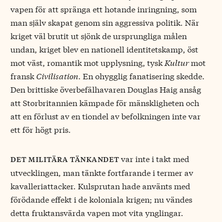
vapen för att spränga ett hotande inringning, som
man själv skapat genom sin aggressiva politik. När
kriget väl brutit ut sjönk de ursprungliga målen
undan, kriget blev en nationell identitetskamp, öst
mot väst, romantik mot upplysning, tysk
Kultur
mot
fransk
Civilisation
. En ohygglig fanatisering skedde.
Den brittiske överbefälhavaren Douglas Haig ansåg
att Storbritannien kämpade för mänskligheten och
att en förlust av en tiondel av befolkningen inte var
ett för högt pris.
var inte i takt med
det militära tänkandet
utvecklingen, man tänkte fortfarande i termer av
kavalleriattacker. Kulsprutan hade använts med
förödande effekt i de koloniala krigen; nu vändes
detta fruktansvärda vapen mot vita ynglingar.