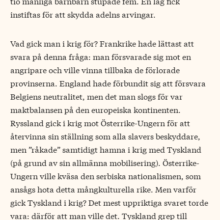
tio manliga barnbarn stupade fem. En lag fick
instiftas för att skydda adelns arvingar.
Vad gick man i krig för? Frankrike hade lättast att
svara på denna fråga: man försvarade sig mot en
angripare och ville vinna tillbaka de förlorade
provinserna. England hade förbundit sig att försvara
Belgiens neutralitet, men det man slogs för var
maktbalansen på den europeiska kontinenten.
Ryssland gick i krig mot Österrike-Ungern för att
återvinna sin ställning som alla slavers beskyddare,
men ”råkade” samtidigt hamna i krig med Tyskland
(på grund av sin allmänna mobilisering). Österrike-
Ungern ville kväsa den serbiska nationalismen, som
ansågs hota detta mångkulturella rike. Men varför
gick Tyskland i krig? Det mest uppriktiga svaret torde
vara: därför att man ville det. Tyskland grep till