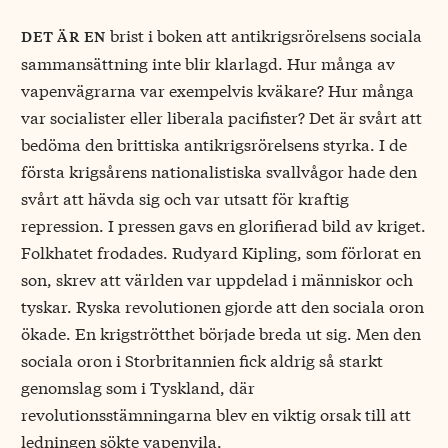
brist i boken att antikrigsrörelsens sociala
det är en
sammansättning inte blir klarlagd. Hur många av
vapenvägrarna var exempelvis kväkare? Hur många
var socialister eller liberala pacifister? Det är svårt att
bedöma den brittiska antikrigsrörelsens styrka. I de
första krigsårens nationalistiska svallvågor hade den
svårt att hävda sig och var utsatt för kraftig
repression. I pressen gavs en glorifierad bild av kriget.
Folkhatet frodades. Rudyard Kipling, som förlorat en
son, skrev att världen var uppdelad i människor och
tyskar. Ryska revolutionen gjorde att den sociala oron
ökade. En krigströtthet började breda ut sig. Men den
sociala oron i Storbritannien fick aldrig så starkt
genomslag som i Tyskland, där
revolutionsstämningarna blev en viktig orsak till att
ledningen sökte vapenvila.