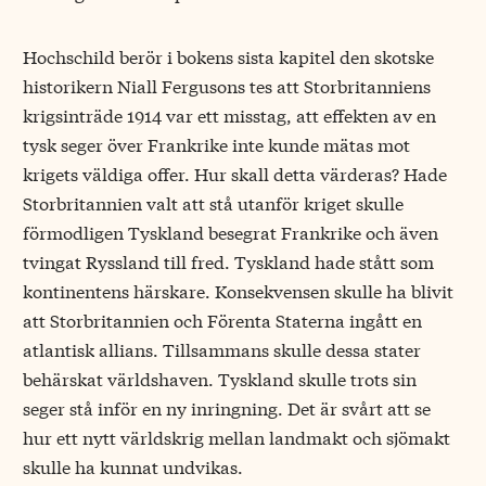
Hochschild berör i bokens sista kapitel den skotske
historikern Niall Fergusons tes att Storbritanniens
krigsinträde 1914 var ett misstag, att effekten av en
tysk seger över Frankrike inte kunde mätas mot
krigets väldiga offer. Hur skall detta värderas? Hade
Storbritannien valt att stå utanför kriget skulle
förmodligen Tyskland besegrat Frankrike och även
tvingat Ryssland till fred. Tyskland hade stått som
kontinentens härskare. Konsekvensen skulle ha blivit
att Storbritannien och Förenta Staterna ingått en
atlantisk allians. Tillsammans skulle dessa stater
behärskat världshaven. Tyskland skulle trots sin
seger stå inför en ny inringning. Det är svårt att se
hur ett nytt världskrig mellan landmakt och sjömakt
skulle ha kunnat undvikas.