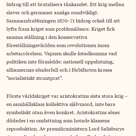
bidrog till att brutalisera tänkandet. Ett krig mellan
slaver och germaner ansågs oundvikligt.
Sammandrabbningen 1870–71 bidrog också till att
lyfta fram kriget som problemlösare. Kriget fick
samma ställning i den konservativa
föreställningsvärlden som revolutionen inom
arbetarrörelsen. Vapnen skulle åstadkomma vad
politiken inte förmådde: nationell uppslutning,
alliansernas sönderfall och i förbifarten krossa
”socialistiskt struntprat”.
Första världskriget var aristokratins sista stora krig –
en samhällsklass kollektiva självmord, inte bara
symboliskt utan även konkret. Aristokratins söner
dödades i en omfattning som hotade klassens
reproduktion. Av premiärministern Lord Salisburys