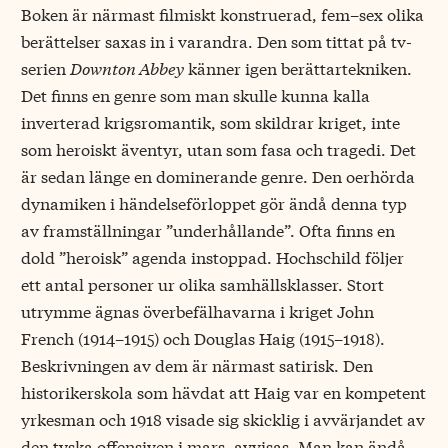
Boken är närmast filmiskt konstruerad, fem–sex olika
berättelser saxas in i varandra. Den som tittat på tv-
serien
Downton Abbey
känner igen berättartekniken.
Det finns en genre som man skulle kunna kalla
inverterad krigsromantik, som skildrar kriget, inte
som heroiskt äventyr, utan som fasa och tragedi. Det
är sedan länge en dominerande genre. Den oerhörda
dynamiken i händelseförloppet gör ändå denna typ
av framställningar ”underhållande”. Ofta finns en
dold ”heroisk” agenda instoppad. Hochschild följer
ett antal personer ur olika samhällsklasser. Stort
utrymme ägnas överbefälhavarna i kriget John
French (1914–1915) och Douglas Haig (1915–1918).
Beskrivningen av dem är närmast satirisk. Den
historikerskola som hävdat att Haig var en kompetent
yrkesman och 1918 visade sig skicklig i avvärjandet av
den tyska offensiven i mars, avvisas. Man kan ändå