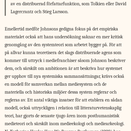
av en distribuerad författarfunktion, som Tolkien eller David
Lagercrantz och Stieg Larsson.
Emellertid medför Johnsons
gedigna fokus på det empiriska
materialet också att hans undersökning saknar en mer kritisk
genomgång av den systemteori som arbetet bygger på. För att
på allvar kunna teoretisera det slags distribuerade agens som
kommer till uttryck i mediefranchiser såsom Johnson beskriver
dem, och särskilt om ambitionen är att beskriva hur systemet
ger upphov till nya systemiska sammansättningar, krävs också
en modell för samverkan mellan mediesystem och de
materiella och historiska miljöer dessa system reglerar och
regleras av. Ett antal viktiga insatser för att etablera en sådan
modell, också uttryckligen i relation till litteraturvetenskaplig
teori, har gjorts de senaste tjugo åren inom posthumanistisk
medieteori och särskilt inom medieekologi och mediearkeologi.