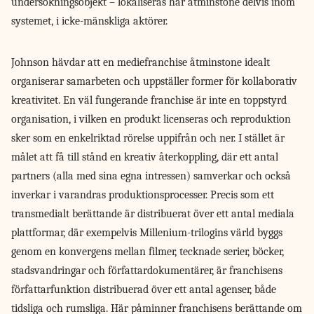
undersökningsobjekt – lokaliseras här åtminstone delvis inom
systemet, i icke-mänskliga aktörer.
Johnson hävdar att en mediefranchise åtminstone idealt
organiserar samarbeten och uppställer former för kollaborativ
kreativitet. En väl fungerande franchise är inte en toppstyrd
organisation, i vilken en produkt licenseras och reproduktion
sker som en enkelriktad rörelse uppifrån och ner. I stället är
målet att få till stånd en kreativ återkoppling, där ett antal
partners (alla med sina egna intressen) samverkar och också
inverkar i varandras produktionsprocesser. Precis som ett
transmedialt berättande är distribuerat över ett antal mediala
plattformar, där exempelvis Millenium-trilogins värld byggs
genom en konvergens mellan filmer, tecknade serier, böcker,
stadsvandringar och författardokumentärer, är franchisens
författarfunktion distribuerad över ett antal agenser, både
tidsliga och rumsliga. Här påminner franchisens berättande om