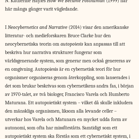
N. Katherine Hayles
How We Became Posthuman
(1999) har
här många gånger varit vägledande.
I
Neocybernetics and Narrative
(2014) visar den amerikanske
litteratur- och medieforskaren Bruce Clarke hur den
neocybernetiska teorin om
autopoiesis
kan anpassas till att
beskriva hur narrativa strukturer fungerar som
världsgenerande system, som generar men också genereras av
en omgivning. Autopoiesis är en cybernetisk teori för hur
organismer organiseras genom återkoppling, som lanserades i
det som brukar beskrivas som cybernetikens andra fas, i början
av 1970-talet, av två biologer, Francisco Varela och Humberto
Maturana. Ett autopoietiskt system – vilket då skulle inkludera
den mänskliga organismen, liksom alla levande celler –
utverkar hos Varela och Matunara en mycket udda form av
autonomi, som ofta har missförståtts. Samtidigt som ett
autopoietiskt system ska förstås som ett cybernetiskt system, i