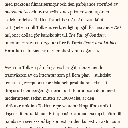
med Jacksons filmatiseringar och den påföljande störtflod av
merchandise
och transmediala adaptioner som utgör en
självklar del av Tolkien-franchisen. Att Amazon köpt
rättigheterna till Tolkiens verk, enligt uppgift för hisnande 250
miljoner dollar, gör kanske sitt till.
The Fall of Gondolin
utkommer bara ett drygt år efter fjolårets
Beren and Lúthien
.
Författaren Tolkien är mer produktiv än någonsin.
Även om Tolkien på många vis har gått i bräschen för
framväxten av en litteratur som på flera plan – stilistiskt,
tematiskt, receptionsteoretiskt och produktionstekniskt –
ifrågasatt den borgerliga norm för litteratur som dominerat
moderniteten sedan mitten av 1800-talet, är den
författarfunktion Tolkien representerar långt ifrån unik i
dagens litterära klimat. Ett uppmärksammat exempel, nära till
hands i en svenskspråkig kontext, är den kollektiva aktör som