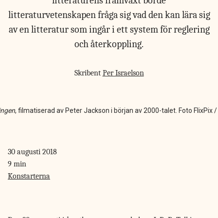
litteraturens framväxt borde
litteraturvetenskapen fråga sig vad den kan lära sig
av en litteratur som ingår i ett system för reglering
och återkoppling.
Skribent
Per Israelson
ingen
, filmatiserad av Peter Jackson i början av 2000-talet. Foto FlixPix
30 augusti 2018
9 min
Konstarterna