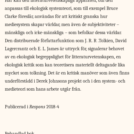
Här kan den litteraturvetenskapliga apparaten, om den
anpassas till ekologisk systemteori, som till exempel Bruce
Clarke föreslår, användas för att kritiskt granska hur
mediesystem skapar världar, men även de subjektiviteter –
mänskliga och icke-mänskliga – som befolkar dessa världar.
Den distribuerade författarfunktion som J. R. R .Tolkien, David
Lagercrantz och E. L. James är uttryck för, signalerar behovet
av en ekologisk begreppslighet för litteraturvetenskapen, en
ekologisk kritik som kan teoretisera materiellt deltagande lika
mycket som tolkning. Det är en kritisk manöver som även finns
underförstådd i Derek Johnsons projekt och i den system- och
medieteori som hans arbete utgår från.
Publicerad i
Respons
2018-4
Behandlad bok