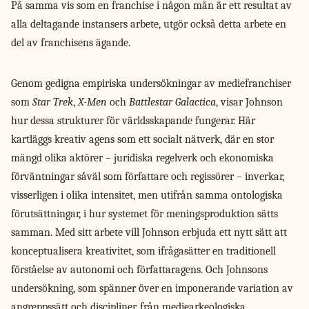
På samma vis som en franchise i någon mån är ett resultat av
alla deltagande instansers arbete, utgör också detta arbete en
del av franchisens ägande.
Genom gedigna empiriska undersökningar av mediefranchiser
som
Star Trek
,
X-Men
och
Battlestar Galactica
, visar Johnson
hur dessa strukturer för världsskapande fungerar. Här
kartläggs kreativ agens som ett socialt nätverk, där en stor
mängd olika aktörer – juridiska regelverk och ekonomiska
förväntningar såväl som författare och regissörer – inverkar,
visserligen i olika intensitet, men utifrån samma ontologiska
förutsättningar, i hur systemet för meningsproduktion sätts
samman. Med sitt arbete vill Johnson erbjuda ett nytt sätt att
konceptualisera kreativitet, som ifrågasätter en traditionell
förståelse av autonomi och författaragens. Och Johnsons
undersökning, som spänner över en imponerande variation av
angreppssätt och discipliner, från mediearkeologiska