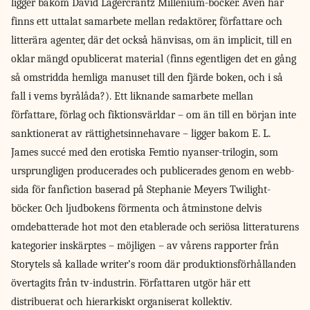
ligger bakom David Lagercrantz Millenium-böcker. Även här
finns ett uttalat samarbete mellan redaktörer, författare och
litterära agenter, där det också hänvisas, om än implicit, till en
oklar mängd opublicerat material (finns egentligen det en gång
så omstridda hemliga manuset till den fjärde boken, och i så
fall i vems byrålåda?). Ett liknande samarbete mellan
författare, förlag och fiktionsvärldar – om än till en början inte
sanktionerat av rättighetsinnehavare – ligger bakom E. L.
James succé med den erotiska Femtio nyanser-trilogin, som
ursprungligen producerades och publicerades genom en webb-
sida för fanfiction baserad på Stephanie Meyers Twilight-
böcker. Och ljudbokens förmenta och åtminstone delvis
omdebatterade hot mot den etablerade och seriösa litteraturens
kategorier inskärptes – möjligen – av vårens rapporter från
Storytels så kallade writer’s room där produktionsförhållanden
övertagits från tv-industrin. Författaren utgör här ett
distribuerat och hierarkiskt organiserat kollektiv.