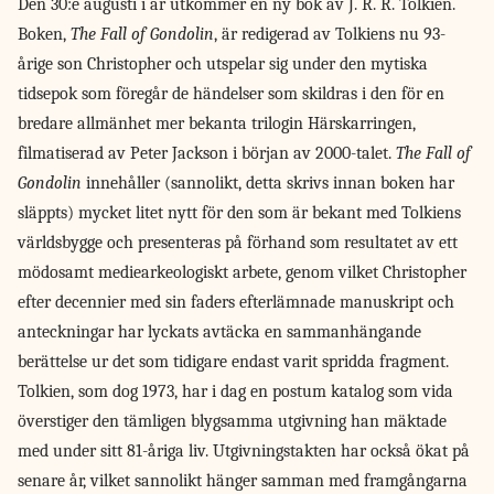
Den 30:e augusti
i år utkommer en ny bok av J. R. R. Tolkien.
Boken,
The Fall of Gondolin
, är redigerad av Tolkiens nu 93-
årige son Christopher och utspelar sig under den mytiska
tidsepok som föregår de händelser som skildras i den för en
bredare allmänhet mer bekanta trilogin Härskarringen,
filmatiserad av Peter Jackson i början av 2000-talet.
The Fall of
Gondolin
innehåller (sannolikt, detta skrivs innan boken har
släppts) mycket litet nytt för den som är bekant med Tolkiens
världsbygge och presenteras på förhand som resultatet av ett
mödosamt mediearkeologiskt arbete, genom vilket Christopher
efter decennier med sin faders efterlämnade manuskript och
anteckningar har lyckats avtäcka en sammanhängande
berättelse ur det som tidigare endast varit spridda fragment.
Tolkien, som dog 1973, har i dag en postum katalog som vida
överstiger den tämligen blygsamma utgivning han mäktade
med under sitt 81-åriga liv. Utgivningstakten har också ökat på
senare år, vilket sannolikt hänger samman med framgångarna