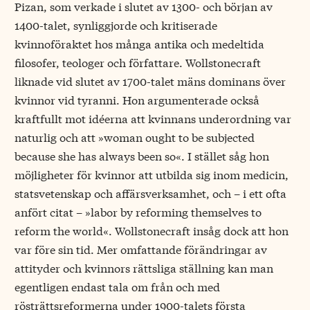
Pizan, som verkade i slutet av 1300- och början av
1400-talet, synliggjorde och kritiserade
kvinnoföraktet hos många antika och medeltida
filosofer, teologer och författare. Wollstonecraft
liknade vid slutet av 1700-talet mäns dominans över
kvinnor vid tyranni. Hon argumenterade också
kraftfullt mot idéerna att kvinnans underordning var
naturlig och att »woman ought to be subjected
because she has always been so«. I stället såg hon
möjligheter för kvinnor att utbilda sig inom medicin,
statsvetenskap och affärsverksamhet, och – i ett ofta
anfört citat – »labor by reforming themselves to
reform the world«. Wollstonecraft insåg dock att hon
var före sin tid. Mer omfattande förändringar av
attityder och kvinnors rättsliga ställning kan man
egentligen endast tala om från och med
rösträttsreformerna under 1900-talets första