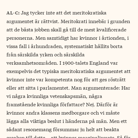
Jag tycker inte att det meritokratiska
al-c:
argumentet är rättvist. Meritokrati innebär i grunden
att de bästa jobben skall gå till de mest kvalificerade
personerna. Men samtidigt har kvinnor i årtionden, i
vissa fall i århundraden, systematiskt hållits borta
från särskilda yrken och särskilda
verksamhetsområden. I 1900-talets England var
exempelvis det typiska meritokratiska argumentet att
kvinnor inte var kompetenta nog för att ges rösträtt
eller att sitta i parlamentet. Man argumenterade: Har
vi några kvinnliga vetenskapsmän, några
framstående kvinnliga författare? Nej. Därför är
kvinnor andra klassens medborgare och vi måste
lägga alla viktiga beslut i händerna på män. Men ett
sådant resonemang försummar ju helt att beakta
orsaken till detta – att kvinnor marginaliserats. Så för