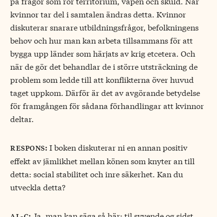
på frågor som rör territorium, vapen och skuld. När
kvinnor tar del i samtalen ändras detta. Kvinnor
diskuterar snarare utbildningsfrågor, befolkningens
behov och hur man kan arbeta tillsammans för att
bygga upp länder som härjats av krig etcetera. Och
när de gör det behandlar de i större utsträckning de
problem som ledde till att konflikterna över huvud
taget uppkom. Därför är det av avgörande betydelse
för framgången för sådana förhandlingar att kvinnor
deltar.
I boken diskuterar ni en annan positiv
respons:
effekt av jämlikhet mellan könen som knyter an till
detta: social stabilitet och inre säkerhet. Kan du
utveckla detta?
Ja, man kan säga så här: til syvende og sidst
al-c: