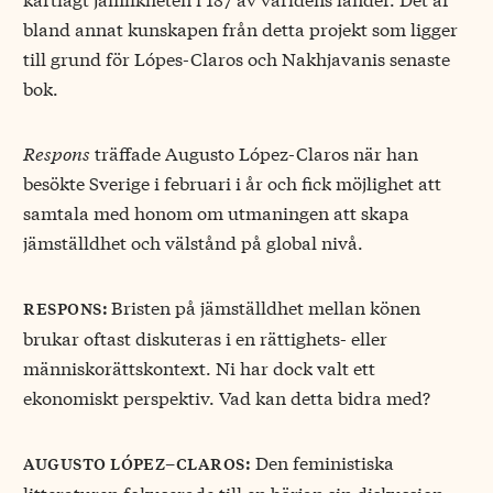
bland annat kunskapen från detta projekt som ligger
till grund för Lópes-Claros och Nakhjavanis senaste
bok.
Respons
träffade Augusto López-Claros när han
besökte Sverige i februari i år och fick möjlighet att
samtala med honom om utmaningen att skapa
jämställdhet och välstånd på global nivå.
Bristen på jämställdhet mellan könen
respons:
brukar oftast diskuteras i en rättighets- eller
människorättskontext. Ni har dock valt ett
ekonomiskt perspektiv. Vad kan detta bidra med?
Den feministiska
augusto lópez–claros:
litteraturen fokuserade till en början sin diskussion