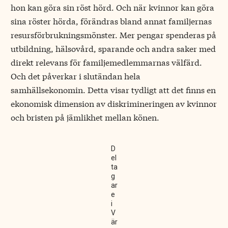
hon kan göra sin röst hörd. Och när kvinnor kan göra
sina röster hörda, förändras bland annat familjernas
resursförbrukningsmönster. Mer pengar spenderas på
utbildning, hälsovård, sparande och andra saker med
direkt relevans för familjemedlemmarnas välfärd.
Och det påverkar i slutändan hela
samhällsekonomin. Detta visar tydligt att det finns en
ekonomisk dimension av diskrimineringen av kvinnor
och bristen på jämlikhet mellan könen.
D
el
ta
g
ar
e
i
V
är