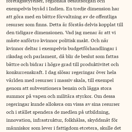
företagsstyrelser, regionala beslutsorgan och
exempelvis byråd i Indien. En tredje dimension har
att göra med en bättre förvaltning av de offentliga
resurser som finns. Detta är förstås delvis kopplat till
den tidigare dimensionen. Vad jag menar är att vi
måste anförtro kvinnor politisk makt. Och när
kvinnor deltar i exempelvis budgetförhandlingar i
riksdag och parlament, då blir de beslut som fattas
bättre och bidrar i högre grad till produktivitet och
konkurrenskraft. I dag slösar regeringar över hela
världen med resurser i massiv skala, till exempel
genom att subventionera bensin och lägga stora
summor på vapen och militära styrkor. Om dessa
regeringar kunde allokera om vissa av sina resurser
och i stället spendera de medlen på utbildning,
innovation, infrastruktur, folkhälsa, skyddsnät för
människor som lever i fattigdom etcetera, skulle det