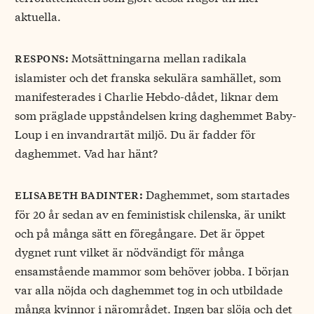
aktuella.
Motsättningarna mellan radikala
respons:
islamister och det franska sekulära samhället, som
manifesterades i Charlie Hebdo-dådet, liknar dem
som präglade uppståndelsen kring daghemmet Baby-
Loup i en invandrartät miljö. Du är fadder för
daghemmet. Vad har hänt?
Daghemmet, som startades
elisabeth badinter:
för 20 år sedan av en feministisk chilenska, är unikt
och på många sätt en föregångare. Det är öppet
dygnet runt vilket är nödvändigt för många
ensamstående mammor som behöver jobba. I början
var alla nöjda och daghemmet tog in och utbildade
många kvinnor i närområdet. Ingen bar slöja och det