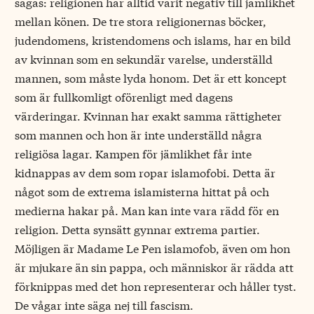
sägas: religionen har alltid varit negativ till jämlikhet
mellan könen. De tre stora religionernas böcker,
judendomens, kristendomens och islams, har en bild
av kvinnan som en sekundär varelse, underställd
mannen, som måste lyda honom. Det är ett koncept
som är fullkomligt oförenligt med dagens
värderingar. Kvinnan har exakt samma rättigheter
som mannen och hon är inte underställd några
religiösa lagar. Kampen för jämlikhet får inte
kidnappas av dem som ropar islamofobi. Detta är
något som de extrema islamisterna hittat på och
medierna hakar på. Man kan inte vara rädd för en
religion. Detta synsätt gynnar extrema partier.
Möjligen är Madame Le Pen islamofob, även om hon
är mjukare än sin pappa, och människor är rädda att
förknippas med det hon representerar och håller tyst.
De vågar inte säga nej till fascism.