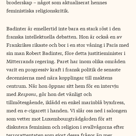
broderskap – något som aktualiserat hennes
feministiska religionskritik.
Badinter är emellertid inte bara en stark röst i den
franska intellektuella debatten. Hon är också en av
Frankrikes rikaste och bor i en stor våning i Paris med
sin man Robert Badinter, före detta justitieminister i
Mitterrands regering. Paret har inom olika områden
varit en progressiv kraft i fransk politik de senaste
decennierna med nära kopplingar till maktens
centrum. När hon öppnar sitt hem för en intervju
med
Respons
, gör hon det vänligt och
tillmötesgående, iklädd en enkel marinblå byxdress,
med en e-cigarett i handen. Vi slår oss ned i salongen
som vetter mot Luxembourgträdgården för att
diskutera feminism och religion i svallvågorna efter
terrorattentaten som gjort dessa frågor än mer