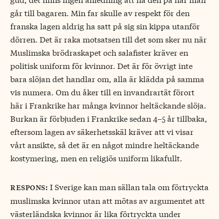
går till bagaren. Min far skulle av respekt för den
franska lagen aldrig ha satt på sig sin kippa utanför
dörren. Det är raka motsatsen till det som sker nu när
Muslimska brödraskapet och salafister kräver en
politisk uniform för kvinnor. Det är för övrigt inte
bara slöjan det handlar om, alla är klädda på samma
vis numera. Om du åker till en invandrartät förort
här i Frankrike har många kvinnor heltäckande slöja.
Burkan är förbjuden i Frankrike sedan 4–5 år tillbaka,
eftersom lagen av säkerhetsskäl kräver att vi visar
vårt ansikte, så det är en något mindre heltäckande
kostymering, men en religiös uniform likafullt.
I Sverige kan man sällan tala om förtryckta
respons:
muslimska kvinnor utan att mötas av argumentet att
västerländska kvinnor är lika förtryckta under