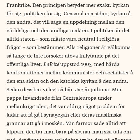
Frankrike. Den principen betyder mer exakt: kyrkan
för sig, politiken för sig. Ceasar å ena sidan, kyrkan å
den andra, det vill säga en uppdelning mellan den
världsliga och den andliga makten. I politiken är det
alltid staten – som måste vara neutral i religiösa
frågor – som bestämmer. Alla religioner är välkomna
så länge de inte försöker utöva inflytande på det
offentliga livet.
Laïcité
uppstod 1905, med hårda
konfrontationer mellan kommunister och socialister å
den ena sidan och den katolska kyrkan å den andra.
Sedan dess har vi levt så här. Jag är judinna. Min
pappa invandrade från Centraleuropa under
mellankrigstiden, det var aldrig något problem för
judar att få gå i synagogan eller deras muslimska
grannar att gå i moskén. Min farmor sade alltid att
kippan, den tar man bara på sig när man ska tala om
gud, det finns ingen anledning att ha den på när man