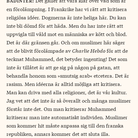
Det gäller att vara klar över vad som är
badinter:
en förolämpning. I Frankrike har vi rätt att kritisera
religiösa idéer. Dogmerna är inte heliga här. Du kan
inte bli dömd för att häda. Men du har inte rätt att
uppvigla till våld mot en människa av kött och blod.
Det är där gränsen går. Och om muslimer här säger
att de blivit förolämpade av
Charlie Hebdo
för att de
tecknat Muhammed, det betyder ingenting! Det som
inte är tillåtet är att ge sig på någon på gatan, att
behandla honom som »smutsig arab« etcetera. Det är
rasism. Men idéerna är alltid möjliga att kritisera.
Man kan driva med alla religioner, det är vår kultur.
Jag vet att det inte är så överallt och många muslimer
förstår inte det. Om man kritiserar Muhammed
kritiserar man inte automatiskt individen. Muslimer
som kommer hit måste anpassa sig till den franska
republiken, annars kommer det att sluta illa.