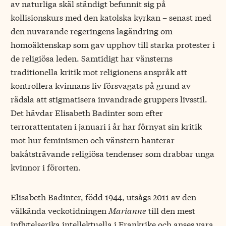
av naturliga skäl ständigt befunnit sig på
kollisionskurs med den katolska kyrkan – senast med
den nuvarande regeringens lagändring om
homoäktenskap som gav upphov till starka protester i
de religiösa leden. Samtidigt har vänsterns
traditionella kritik mot religionens anspråk att
kontrollera kvinnans liv försvagats på grund av
rädsla att stigmatisera invandrade gruppers livsstil.
Det hävdar Elisabeth Badinter som efter
terrorattentaten i januari i år har förnyat sin kritik
mot hur feminismen och vänstern hanterar
bakåtsträvande religiösa tendenser som drabbar unga
kvinnor i förorten.
Elisabeth Badinter, född 1944, utsågs 2011 av den
välkända veckotidningen
Marianne
till den mest
inflytelserika intellektuella i Frankrike och anses vara