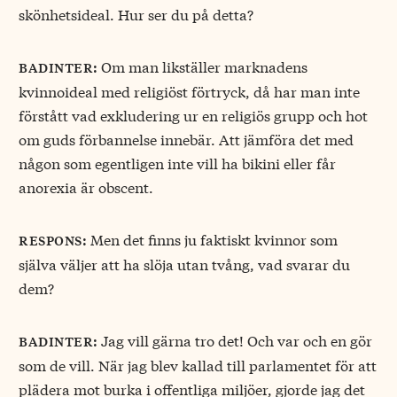
skönhetsideal. Hur ser du på detta?
Om man likställer marknadens
badinter:
kvinnoideal med religiöst förtryck, då har man inte
förstått vad exkludering ur en religiös grupp och hot
om guds förbannelse innebär. Att jämföra det med
någon som egentligen inte vill ha bikini eller får
anorexia är obscent.
Men det finns ju faktiskt kvinnor som
respons:
själva väljer att ha slöja utan tvång, vad svarar du
dem?
Jag vill gärna tro det! Och var och en gör
badinter:
som de vill. När jag blev kallad till parlamentet för att
plädera mot burka i offentliga miljöer, gjorde jag det